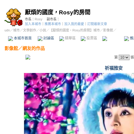
厭煩的國度，Rosy的房間
市長：
Rosy
副市長：
加入本城市
｜
推薦本城市
｜
加入我的最愛
｜
訂閱最新文章
udn
／
城市
／
文學創作
／
小說
／
【厭煩的國度，Rosy的房間】城市
／影像館／
本城市首頁
討論區
精華區
投票區
影像館
推
影像館
／
網友的作品
第
張
祈福雅安