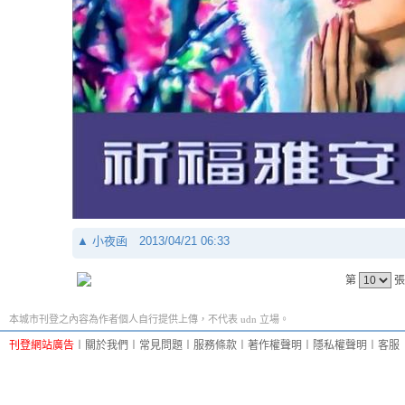
▲
小夜函
2013/04/21 06:33
第
張
本城市刊登之內容為作者個人自行提供上傳，不代表 udn 立場。
刊登網站廣告
︱
關於我們
︱
常見問題
︱
服務條款
︱
著作權聲明
︱
隱私權聲明
︱
客服