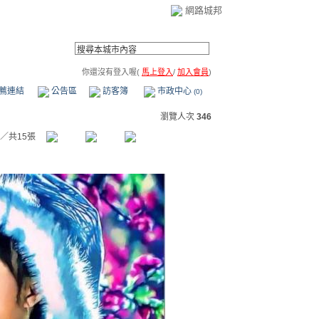
網路城邦
你還沒有登入喔(
馬上登入
/
加入會員
)
薦連結
公告區
訪客簿
市政中心
(0)
瀏覽人次
346
／共15張