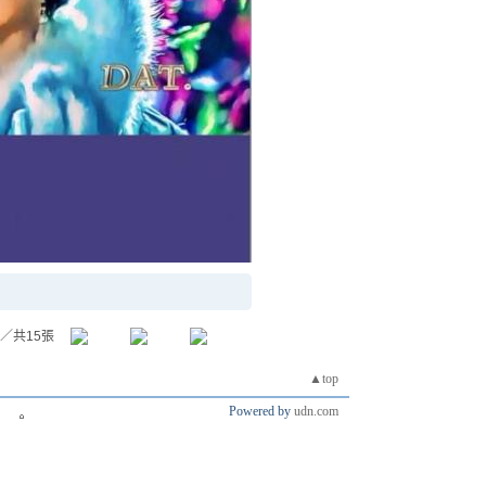
／共15張
▲top
Powered by
udn.com