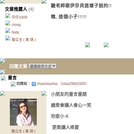
聽老師跟伊莎貝這樣子說的!!
文章推薦人
(4)
瞧, 這個小子!!!!!
仔仔1009
ching
Naty
龍公主 ( 美 琪 )
回應文章
童言
回應給：
chiachiachia （chia29062005）
小朋友的童言童語
總是會讓人會心一笑
你家小 K
更是讓人疼愛
龍公主 ( 美 琪 )