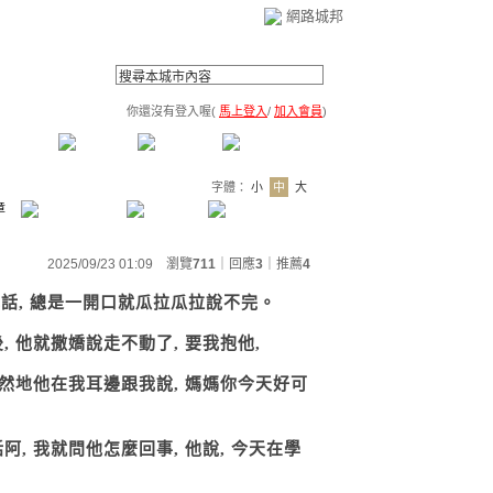
網路城邦
你還沒有登入喔(
馬上登入
/
加入會員
)
薦連結
公告區
訪客簿
市政中心
(0)
字體：
小
中
大
章
2025/09/23 01:09 瀏覽
711
｜回應
3
｜
推薦
4
講話, 總是一開口就瓜拉瓜拉說不完。
, 他就撒嬌說走不動了, 要我抱他,
突然地他在我耳邊跟我說, 媽媽你今天好可
, 我就問他怎麼回事, 他說, 今天在學