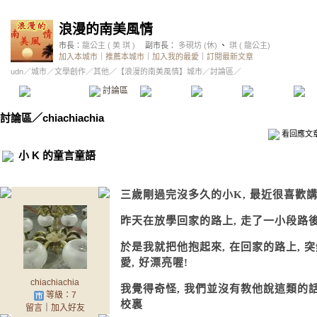
浪漫的南美風情
市長：
龍公主 ( 美 琪 )
副市長：
多硯坊 (休)
、
琪 ( 龍公主)
加入本城市
｜
推薦本城市
｜
加入我的最愛
｜
訂閱最新文章
udn
／
城市
／
文學創作
／
其他
／
【浪漫的南美風情】城市
／討論區／
本城市首頁
討論區
精華區
投票區
影像館
推
討論區
／
chiachiachia
看回應文
小 K 的童言童語
三歲剛過完沒多久的小K, 最近很喜歡
昨天在放學回家的路上, 走了一小段路後
於是我就把他抱起來, 在回家的路上, 
愛, 好漂亮喔!
chiachiachia
我覺得奇怪, 我們並沒有教他說這類的話阿
等級：7
校裏
留言
｜
加入好友