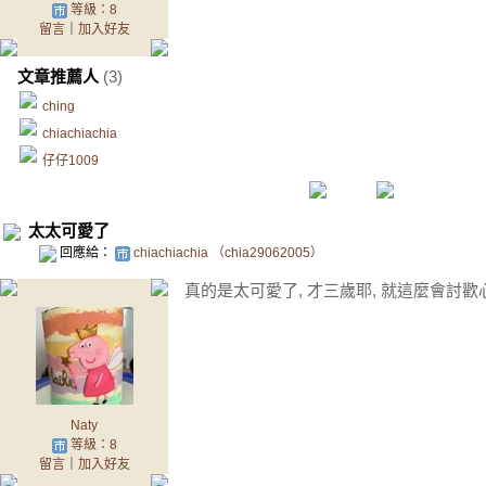
等級：8
留言
｜
加入好友
文章推薦人
(3)
ching
chiachiachia
仔仔1009
太太可愛了
回應給：
chiachiachia （chia29062005）
真的是太可愛了, 才三歲耶, 就這麼會討歡心
Naty
等級：8
留言
｜
加入好友