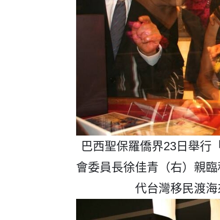
巴西聖保羅僑界23日舉行
會委員長徐佳青（右）親臨
代台灣移民渡海