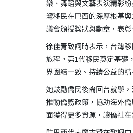
樂、舞蹈與文藝表演精彩紛
灣移民在巴西的深厚根基與未來
議會頒授獎狀與勳章，表彰
徐佳青致詞時表示，台灣移
旅程。第1代移民奠定基礎
界團結一致、持續公益的精
她鼓勵僑民後裔回台就學，
推動僑務政策，協助海外僑
面獲得更多資源，讓僑社在
駐巴西代表廖志賢在致詞中