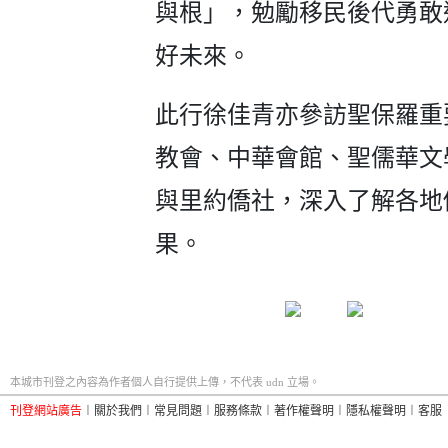
與根」，勉勵移民後代勇敢
好未來。
此行徐佳青亦參訪聖保羅重
教會、中華會館、聖儒華文
與里約僑社，深入了解各地
果。
本城市刊登之內容為作者個人自行提供上傳，不代表 udn 立場。
刊登網站廣告
︱
關於我們
︱
常見問題
︱
服務條款
︱
著作權聲明
︱
隱私權聲明
︱
客服