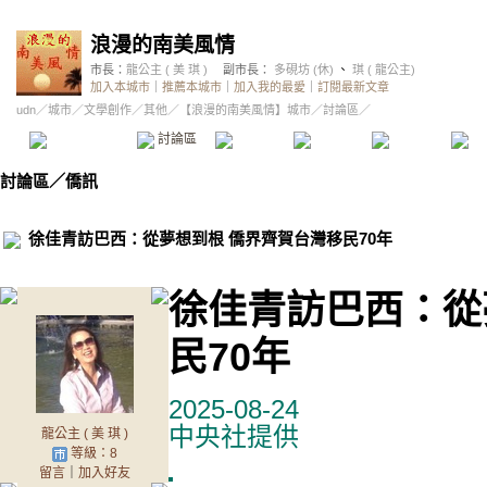
浪漫的南美風情
市長：
龍公主 ( 美 琪 )
副市長：
多硯坊 (休)
、
琪 ( 龍公主)
加入本城市
｜
推薦本城市
｜
加入我的最愛
｜
訂閱最新文章
udn
／
城市
／
文學創作
／
其他
／
【浪漫的南美風情】城市
／討論區／
本城市首頁
討論區
精華區
投票區
影像館
推
討論區
／
僑訊
徐佳青訪巴西：從夢想到根 僑界齊賀台灣移民70年
徐佳青訪巴西：從
民70年
2025-08-24
中央社提供
龍公主 ( 美 琪 )
等級：8
留言
｜
加入好友