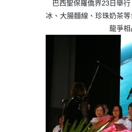
巴西聖保羅僑界23日舉行
冰、大腸麵線、珍珠奶茶等
龍爭相