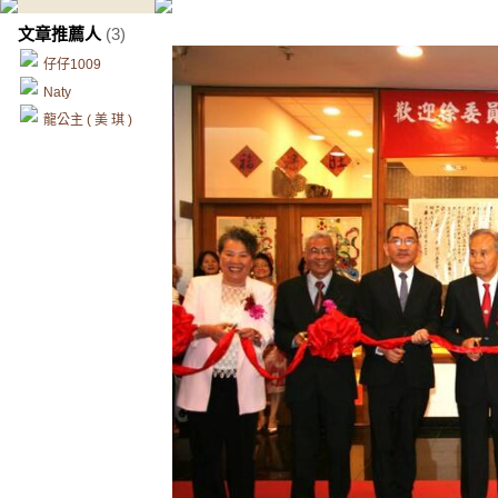
文章推薦人
(3)
仔仔1009
Naty
龍公主 ( 美 琪 )