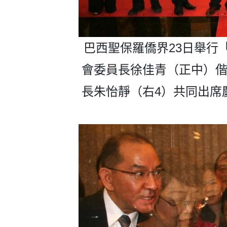
巴西聖保羅僑界23日舉行
會委員長徐佳青（正中）偕
長朱怡靜（右4）共同出席