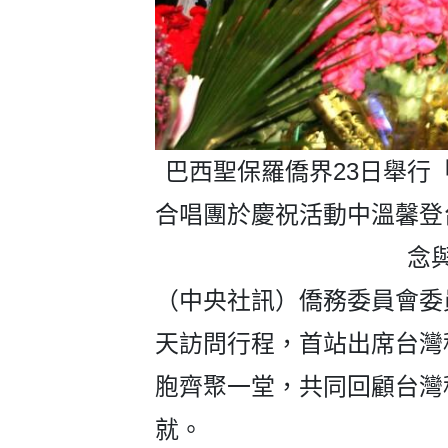
巴西聖保羅僑界23日舉行
合唱團於慶祝活動中溫馨登
念
（中央社訊）僑務委員會委
天訪問行程，首站出席台灣
胞齊聚一堂，共同回顧台灣
就。