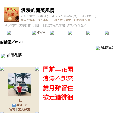
浪漫的南美風情
市長：
龍公主 ( 美 琪 )
副市長：
多硯坊 (休)
、
琪 ( 龍公主)
加入本城市
｜
推薦本城市
｜
加入我的最愛
｜
訂閱最新文章
udn
／
城市
／
文學創作
／
其他
／
【浪漫的南美風情】城市
／討論區／
本城市首頁
討論區
精華區
投票區
影像館
推
討論區
／
mku
看回應文
花開花落
門前早花開
浪漫不起來
歲月難留住
欲走猶徘徊
mku
等級：8
留言
｜
加入好友