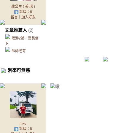
龍公主 ( 美 琪 )
等級：8
留言
｜
加入好友
文章推薦人
(2)
陸游2號：漫長當
下
帥帥老哥
別來可無恙
mku
等級：8