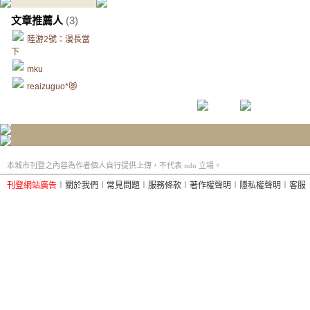
文章推薦人
(3)
陸游2號：漫長當
下
mku
reaizuguo*😻
本城市刊登之內容為作者個人自行提供上傳，不代表 udn 立場。
刊登網站廣告
︱
關於我們
︱
常見問題
︱
服務條款
︱
著作權聲明
︱
隱私權聲明
︱
客服