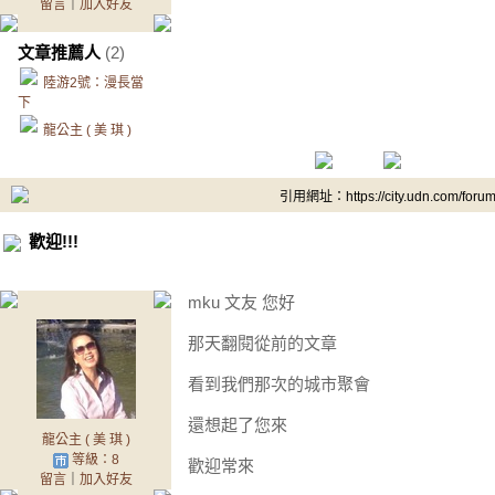
留言
｜
加入好友
文章推薦人
(2)
陸游2號：漫長當
下
龍公主 ( 美 琪 )
引用網址：https://city.udn.com/foru
歡迎!!!
mku 文友 您好
那天翻閱從前的文章
看到我們那次的城市聚會
還想起了您來
龍公主 ( 美 琪 )
等級：8
歡迎常來
留言
｜
加入好友