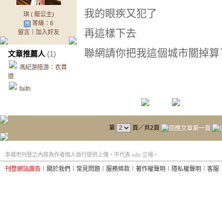
我的眼疾又犯了
琪 ( 龍公主)
等級：6
再這樣下去
留言
｜
加入好友
聯網請你把我這個城市關掉算
文章推薦人
(1)
馮紀游陸游：衣貫
道
faith
第
頁／共2頁
本城市刊登之內容為作者個人自行提供上傳，不代表 udn 立場。
刊登網站廣告
︱
關於我們
︱
常見問題
︱
服務條款
︱
著作權聲明
︱
隱私權聲明
︱
客服