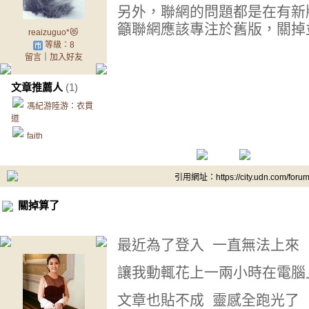
另外，聯網的問題都是在有新
籲聯網應該專注於舊版，關掉
reaizuguo*😻
等級：8
留言
｜
加入好友
文章推薦人
(1)
馮紀游陸游：衣貫
道
faith
引用網址：https://city.udn.com/foru
關掉算了
最近為了登入 一直無法上來
讓我動輒花上一兩小時在電腦
文章也貼不成 靈感全跑光了