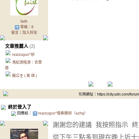
faith
等級：8
留言
｜
加入好友
文章推薦人
(2)
reaizuguo*😻
馮紀游陸游：衣貫
道
龍公主 ( 美 琪 )
引用網址：https://city.udn.com/foru
終於登入了
回應給：
reaizuguo*憶秦娥😻（azhg）
謝謝您的建議 我按照指示 
從下午三點多到現在晚上近十