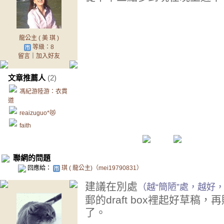
龍公主 ( 美 琪 )
等級：8
留言
｜
加入好友
文章推薦人
(2)
馮紀游陸游：衣貫
道
reaizuguo*😻
faith
聯網的問題
回應給：
琪 ( 龍公主)（mei19790831）
建議在別處
（越“簡陋”處，越好，
郵的draft box裡起好草
了。