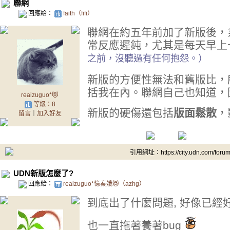
聯網
回應給：
faith（fifi）
聯網在約五年前加了新版後，
常反應遲鈍，尤其是每天早上
之前，沒聽過有任何抱怨。）
新版的方便性無法和舊版比，
括我在內。聯網自己也知道，
reaizuguo*😻
等級：8
新版的硬傷還包括
版面鬆散
，
留言
｜
加入好友
引用網址：https://city.udn.com/foru
UDN新版怎麼了?
回應給：
reaizuguo*憶秦娥😻（azhg）
到底出了什麼問題, 好像已經好
也一直拖著養著bug