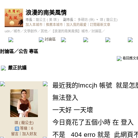
浪漫的南美風情
市長：
龍公主 ( 美 琪 )
副市長：
多硯坊 (休)
、
琪 ( 龍公主)
加入本城市
｜
推薦本城市
｜
加入我的最愛
｜
訂閱最新文章
udn
／
城市
／
文學創作
／
其他
／
【浪漫的南美風情】城市
／討論區／
本城市首頁
討論區
精華區
投票區
影像館
推
討論區
／
公告 專區
看回應文
嚴正抗議
最近我的lmccjh 帳號 就是
無法登入
一天好 一天壞
今日竟花了五個小時 在 登入
琪 ( 龍公主)
等級：6
不是 404 erro 就是 此網
留言
｜
加入好友