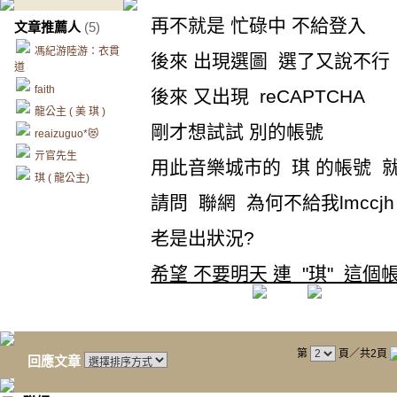
再不就是 忙碌中 不給登入
文章推薦人
(5)
馮紀游陸游：衣貫
後來 出現選圖 選了又說不行
道
faith
後來 又出現 reCAPTCHA
龍公主 ( 美 琪 )
剛才想試試 別的帳號
reaizuguo*😻
亓官先生
用此音樂城市的 琪 的帳號 
琪 ( 龍公主)
請問 聯網 為何不給我lmccj
老是出狀況?
希望 不要明天 連 "琪" 這個
第
頁／共2頁
回應文章