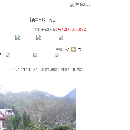
網路城邦
你還沒有登入喔(
馬上登入
/
加入會員
)
薦連結
公告區
訪客簿
市政中心
(0)
字體：
小
中
大
章
2017/04/14 19:34 瀏覽
1,982
｜回應
7
｜
推薦
7