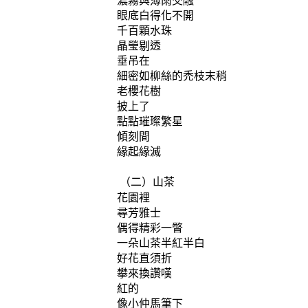
濃霧與薄雨交融
眼底白得化不開
千百顆水珠
晶瑩剔透
垂吊在
細密如柳絲的禿枝末稍
老櫻花樹
披上了
點點璀璨繁星
傾刻間
緣起緣滅
（二）山茶
花園裡
尋芳雅士
偶得精彩一瞥
一朵山茶半紅半白
好花直須折
攀來換讚嘆
紅的
像小仲馬筆下