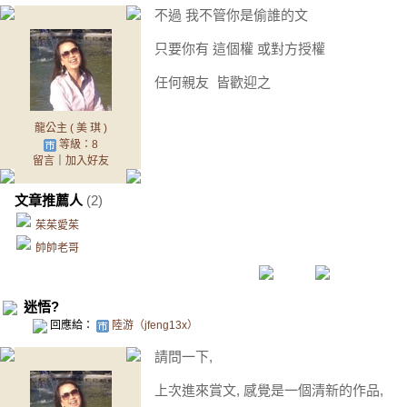
不過 我不管你是偷誰的文
只要你有 這個權 或對方授權
任何親友 皆歡迎之
龍公主 ( 美 琪 )
等級：8
留言
｜
加入好友
文章推薦人
(2)
茱茱愛茱
帥帥老哥
迷悟?
回應給：
陸游（jfeng13x）
請問一下,
上次進來賞文, 感覺是一個清新的作品,