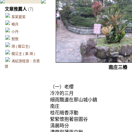
文章推薦人
(7)
茱茱愛茱
曉月
小丹
默默
琪 ( 龍公主)
龍公主 ( 美 琪 )
馮紀游陸游：衣貫
道
南庄三
（一）
老櫻
冷冷的三月
細雨飄盪在那山城小鎮
南庄
桂花暗香浮動
緊緊懷抱著容園谷
清晨時分