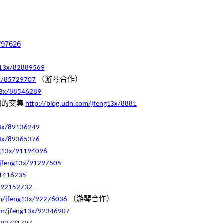
6797626
ng13x/82889569
（游琴合作）
3x/85729707
13x/88546289
田的交集
http://blog.udn.com/jfeng13x/8881
13x/89136249
13x/89365376
ng13x/91194096
/jfeng13x/91297505
91416235
x/92152732
（游琴合作）
om/jfeng13x/92276036
com/jfeng13x/92346907