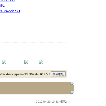
x/92721797
381
g13x/96531621
m/trackback.jsp?no=3309&aid=5617777
2017/04/20 10:43
推薦
2