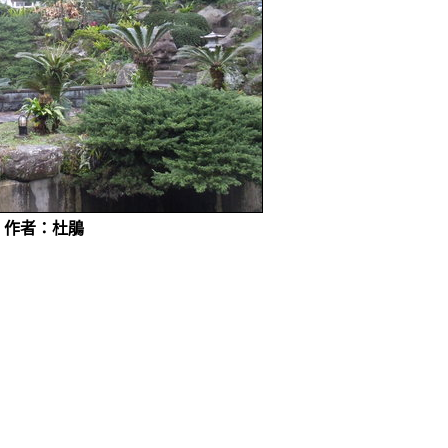
樁
作者：杜鵑