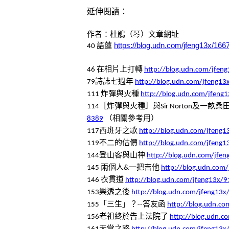
延伸閱讀：
作者：杜鵑（琴）文章網址
語蓮
https://blog.udn.com/jfeng13x/16
40
在相片上打轉
46
http://blog.udn.com/jfe
詩誌七週年
79
http://blog.udn.com/jfeng1
炸彈與火種
111
http://blog.udn.com/jfeng
［炸彈與火種］與
及一畝桑
114
Sir Norton
（相關參考用）
8389
西班牙之歌
117
http://blog.udn.com/jfeng
不二的估價
119
http://blog.udn.com/jfeng
登山客與山神
144
http://blog.udn.com/jfe
兩個人
一把吉他
145
&
http://blog.udn.com
衣貫道
146
http://blog.udn.com/jfeng13x/
樂透之後
153
http://blog.udn.com/jfeng13
「三生」？
答友函
155
--
http://blog.udn.c
老祖終於告上法院了
156
http://blog.udn.
天堂之路