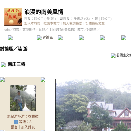
浪漫的南美風情
市長：
龍公主 ( 美 琪 )
副市長：
多硯坊 (休)
、
琪 ( 龍公主)
加入本城市
｜
推薦本城市
｜
加入我的最愛
｜
訂閱最新文章
udn
／
城市
／
文學創作
／
其他
／
【浪漫的南美風情】城市
／討論區／
本城市首頁
討論區
精華區
投票區
影像館
推
討論區
／
陸 游
看回應文
南庄三樁
馮紀游陸游：衣貫道
等級：8
留言
｜
加入好友