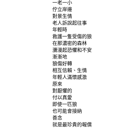
一老一小
佇立岸邊
對景生情
老人訴說起往事
年輕時
救護一隻受傷的狼
在那濃密的森林
瀰漫起恐懼和不安
漸漸地
狼傷好轉
相互信賴、生情
年輕人滿懷感激
原來
對厭懼的
付以真愛
即使一匹狼
也可能會接納
善念
就是最珍貴的報償