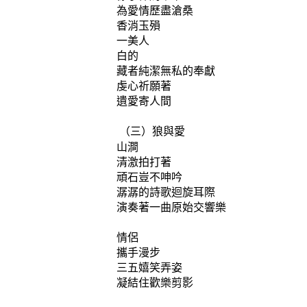
為愛情歷盡滄桑
香消玉殞
一美人
白的
藏者純潔無私的奉獻
虔心祈願著
遺愛寄人間
（三）狼與愛
山澗
清激拍打著
頑石豈不呻吟
潺潺的詩歌迴旋耳際
演奏著一曲原始交響樂
情侶
攜手漫步
三五嬉笑弄姿
凝結住歡樂剪影