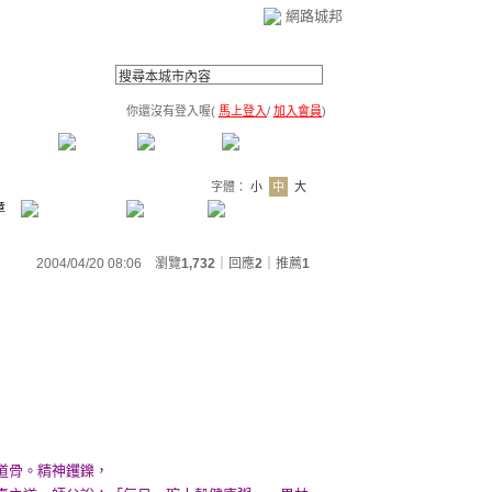
網路城邦
你還沒有登入喔(
馬上登入
/
加入會員
)
薦連結
公告區
訪客簿
市政中心
(0)
字體：
小
中
大
章
2004/04/20 08:06 瀏覽
1,732
｜回應
2
｜
推薦
1
道骨。精神钁鑠，