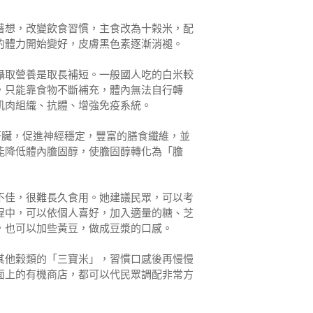
著想，改變飲食習慣，主食改為十榖米，配
的體力開始變好，皮膚黑色素逐漸消褪。
攝取營養是取長補短。一般國人吃的白米較
，只能靠食物不斷補充，體內無法自行轉
肌肉組織、抗體、增強免疫系統。
肝臟，促進神經穩定，豐富的膳食纖維，並
能降低體內膽固醇，使膽固醇轉化為「膽
不佳，很難長久食用。她建議民眾，可以考
程中，可以依個人喜好，加入適量的糖、芝
，也可以加些黃豆，做成豆漿的口感。
其他榖類的「三寶米」，習慣口感後再慢慢
面上的有機商店，都可以代民眾調配非常方