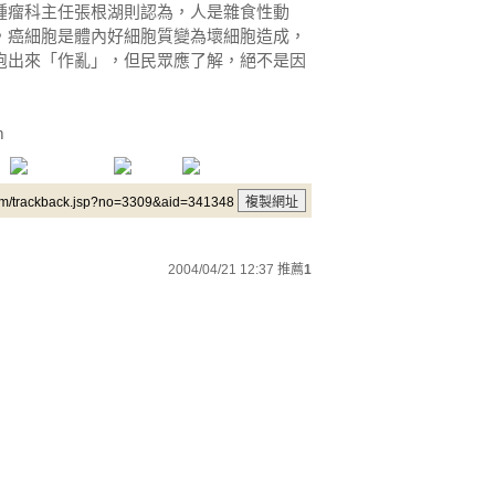
腫瘤科主任張根湖則認為，人是雜食性動
，癌細胞是體內好細胞質變為壞細胞造成，
胞出來「作亂」，但民眾應了解，絕不是因
m
um/trackback.jsp?no=3309&aid=341348
2004/04/21 12:37
推薦
1