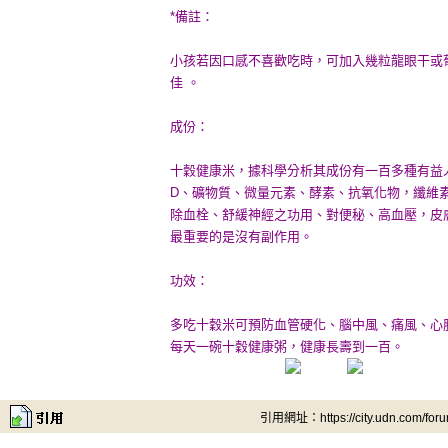
*備註：
小孩若因口感不喜歡吃時，可加入幾粒龍眼干或
佳 。
成份：
十穀健康米，據科學分析其成份有一百多種有益人
D、礦物質、微量元素、酵素、抗氧化物，纖維
除血栓、舒緩神經之功用、對便秘、高血壓，皮
最重要的是沒有副作用。
功效：
多吃十穀米可預防血管硬化、腦中風、痛風、心
每天一碗十穀健康粥，健康長壽到一百。
引用網址：https://city.udn.com/for