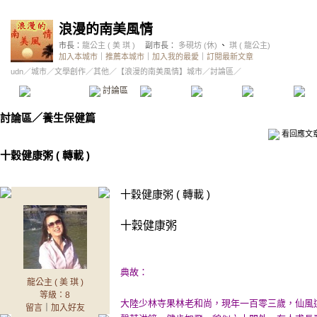
浪漫的南美風情
市長：
龍公主 ( 美 琪 )
副市長：
多硯坊 (休)
、
琪 ( 龍公主)
加入本城市
｜
推薦本城市
｜
加入我的最愛
｜
訂閱最新文章
udn
／
城市
／
文學創作
／
其他
／
【浪漫的南美風情】城市
／討論區／
本城市首頁
討論區
精華區
投票區
影像館
推
討論區
／
養生保健篇
看回應文
十穀健康粥 ( 轉載 )
十穀健康粥 ( 轉載 )
十穀健康粥
典故：
龍公主 ( 美 琪 )
等級：8
大陸少林寺果林老和尚，現年一百零三歲，仙風
留言
｜
加入好友