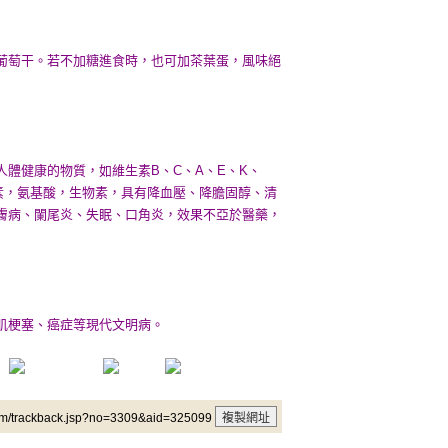
葡萄干。若不加糖進食時，也可加茶葉蛋，風味絕
體健康的物質，如維生素B、C、A、E、K、
素，氨基酸，生物素，具有降血壓、降膽固醇、清
膚病、闌尾炎、失眠、口角炎，效果不亞於醫藥，
肌梗塞、癌症等現代文明病。
um/trackback.jsp?no=3309&aid=325099