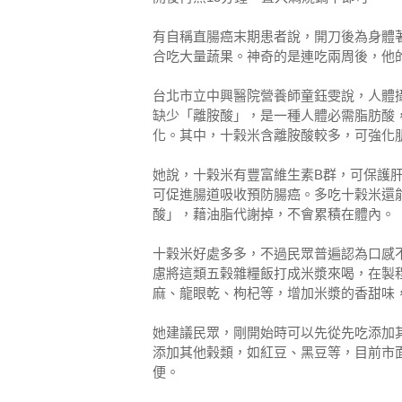
有自稱直腸癌末期患者說，開刀後為身體
合吃大量蔬果。神奇的是連吃兩周後，他
台北市立中興醫院營養師童鈺雯說，人體
缺少「離胺酸」，是一種人體必需脂肪酸
化。其中，十榖米含離胺酸較多，可強化
她說，十榖米有豐富維生素B群，可保護
可促進腸道吸收預防腸癌。多吃十榖米還
酸」，藉油脂代謝掉，不會累積在體內。
十榖米好處多多，不過民眾普遍認為口感
慮將這類五榖雜糧飯打成米漿來喝，在製
麻、龍眼乾、枸杞等，增加米漿的香甜味
她建議民眾，剛開始時可以先從先吃添加
添加其他榖類，如紅豆、黑豆等，目前市
便。