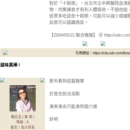
對於「十榖粥」，台北市立中興醫院血液
物，均衡攝食才有利人體吸收。不過他說
民眾多吃這些十榖粥，可能可以減少癌細
此就可以遠離癌症。
【2004/05/22 聯合晚報】 ＠ http://udn.co
引用網址：https://city.udn.com/for
滋味真棒 !
那天看到這篇報導
於是也如法泡製
湊來湊去只能湊到個六樣
龍公主 ( 美 琪 )
好吧
等級：8
留言
｜
加入好友