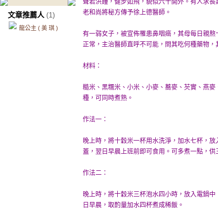
聲若洪鐘，健步如飛，貌似六十開外。有人求長
老和尚將秘方傳予徐上德醫師。
文章推薦人
(1)
龍公主 ( 美 琪 )
有一弱女子，被宣佈罹患鼻咽癌，其母每日親熬
正常，主治醫師直呼不可能，問其吃何種藥物，
材料：
糙米、黑糯米、小米、小麥、蕎麥、芡實、燕麥
種，可同時煮熟。
作法一：
晚上時，將十穀米一杯用水洗淨，加水七杯，放
蓋，翌日早晨上班前即可食用。可多煮一點，供
作法二：
晚上時，將十穀米三杯泡水四小時，放入電鍋中
日早晨，取酌量加水四杯煮成稀飯。