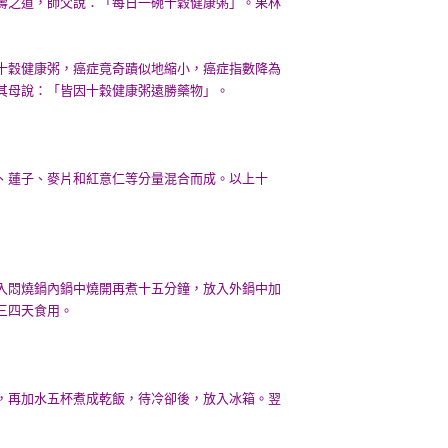
壽之道，師父說：「每日一碗十穀健康粥」。果林
十穀健康粥，癌症竟奇蹟似地縮小，癌症指數降為
其母說：「皆因十穀健康粥遠勝藥物」。
、蓮子、麥片和紅意仁等分量混合而成。以上十
入悶燒鍋內鍋中燒開再煮十五分鐘，放入外鍋中加
三四天食用。
，再加水五杯煮成乾飯，待冷卻後，放入冰箱。翌