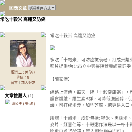
回應文章
常吃十榖米 高纖又防癌
常吃十榖米 高纖又防癌
多吃「十榖米」可防癌抗衰老，打成米漿
照片提供/台北市立中興醫院營養師童鈺雯
龍公主 ( 美 琪 )
等級：8
【陳家傑】
留言
｜
加入好友
網路上流傳，每天一碗「十榖健康粥」，
文章推薦人
(1)
膳食纖維、維生素B群，可降低膽固醇，
龍公主 ( 美 琪 )
議，可打成米漿，加些芝麻、糖更易入口
所謂「十榖米」成份包括: 糙米、黑糯米
麥片、紅薏仁等。十榖粥作法是以一杯十
開後再煮15分鐘，置入燜燒鍋中即可。