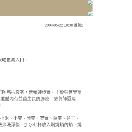
2004/05/22 19:38
推薦
1
來喝更易入口。
可防癌抗衰老。營養師證實，十榖粥有豐富
促進體內有益菌生長防腸癌。營養師還建
。
、小米、小麥、蕎麥、芡實、燕麥、蓮子、
榖米洗淨後，加水七杯放入燜燒鍋內鍋，燒