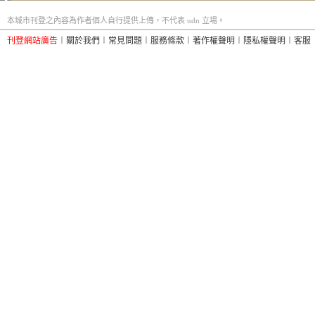
本城市刊登之內容為作者個人自行提供上傳，不代表 udn 立場。
刊登網站廣告
︱
關於我們
︱
常見問題
︱
服務條款
︱
著作權聲明
︱
隱私權聲明
︱
客服