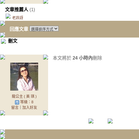
文章推薦人
(1)
老詼訝
回應文章
刪文
本文將於
24 小時內
刪除
龍公主 ( 美 琪 )
等級：8
留言
｜
加入好友