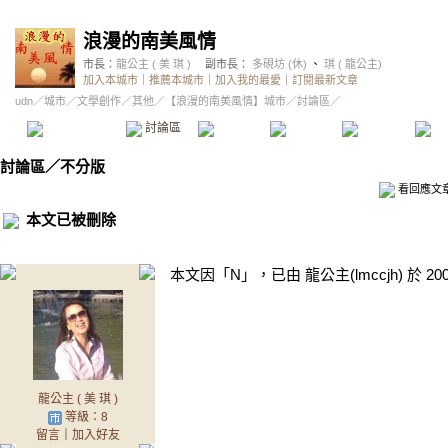
浪漫的南美風情
市長：
龍公主 ( 美 琪 )
副市長：
多硯坊 (休)
、
琪 ( 龍公主)
加入本城市
｜
推薦本城市
｜
加入我的最愛
｜
訂閱最新文章
udn
／
城市
／
文學創作
／
其他
／
【浪漫的南美風情】城市
／討論區／
本城市首頁
討論區
精華區
投票區
影像館
推
討論區
／
不分版
看回應文
本文已被刪除
本文因「N」，已由 龍公主(lmccjh) 於
20
龍公主 ( 美 琪 )
等級：8
留言
｜
加入好友