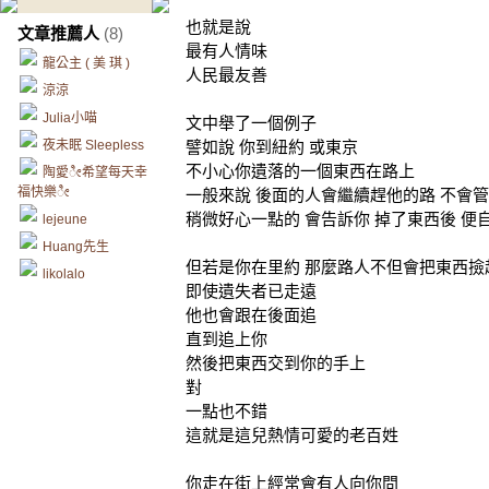
也就是說
文章推薦人
(8)
最有人情味
龍公主 ( 美 琪 )
人民最友善
涼涼
Julia小喵
文中舉了一個例子
夜未眠 Sleepless
譬如說 你到紐約 或東京
不小心你遺落的一個東西在路上
陶愛ೀ希望每天幸
福快樂ೀ
一般來說 後面的人會繼續趕他的路 不會
稍微好心一點的 會告訴你 掉了東西後 便
lejeune
Huang先生
但若是你在里約 那麼路人不但會把東西撿
likolalo
即使遺失者已走遠
他也會跟在後面追
直到追上你
然後把東西交到你的手上
對
一點也不錯
這就是這兒熱情可愛的老百姓
你走在街上經常會有人向你問