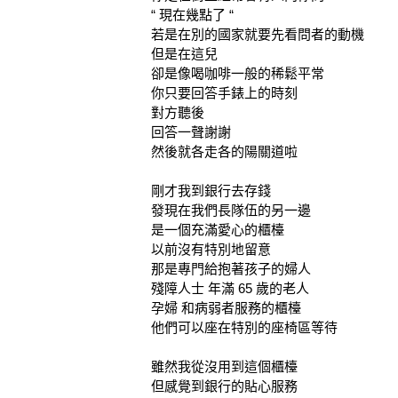
“ 現在幾點了 “
若是在別的國家就要先看問者的動機
但是在這兒
卻是像喝咖啡一般的稀鬆平常
你只要回答手錶上的時刻
對方聽後
回答一聲謝謝
然後就各走各的陽關道啦
剛才我到銀行去存錢
發現在我們長隊伍的另一邊
是一個充滿愛心的櫃檯
以前沒有特別地留意
那是專門給抱著孩子的婦人
殘障人士 年滿 65 歲的老人
孕婦 和病弱者服務的櫃檯
他們可以座在特別的座椅區等待
雖然我從沒用到這個櫃檯
但感覺到銀行的貼心服務