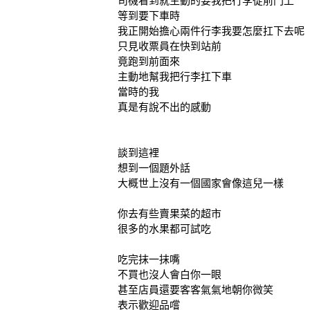
司機看到就主動的要我把行李從前門上
等到要下車時
我正開始擔心兩件行李我要怎麼扛下去呢
只見收票員在快到站前
竟跑到前面來
主動地幫我把行李扛下車
當時的我
真是有說不出的感動
談到這裡
想到一個題外話
大概世上沒有一個國家會像這兒一樣
你去有些賣果菜的超市
很多的水果都可試吃
吃完抹一抹嘴
不買也沒人會白你一眼
甚至店員還要客客氣氣地朝你微笑
表示歡迎品嚐