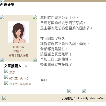
西班牙語
年輕時在貿易公司上班，
曾經有興趣想去學西班牙語，
最主要也是想這個語系的國家多。
在我剛學沒多久，
我就發現它不管是名詞、動詞，
Julia小喵
全部都有陰陽性，
等級：8
這個語言真是難啊！
留言
｜
加入好友
再加上自己的惰性，
後來我就宣布投降了！
文章推薦人
(3)
涼涼
龍公主 ( 美 琪 )
Julia
夜未眠 Sleepless
引用網址：https://city.udn.com/for