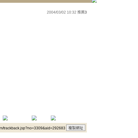
2004/03/02 10:32
推薦
3
um/trackback.jsp?no=3309&aid=292683