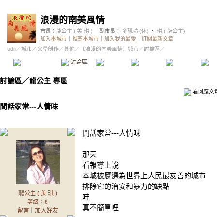
浪漫的南美風情
市長：
龍公主 ( 美 琪 )
副市長：
多硯坊 (休)
、
琪 ( 龍公主)
加入本城市
｜
推薦本城市
｜
加入我的最愛
｜
訂閱最新文章
udn
／
城市
／
文學創作
／
其他
／
【浪漫的南美風情】城市
／討論區／
本城市首頁
討論區
精華區
投票區
影像館
推
討論區
／
龍公主 專區
看回應文
閒話家常---人情味
閒話家常---人情味
那天
看報導上說
本城被膺選為世界上人民最友善的城市
排除它的治安和暴力的缺點
龍公主 ( 美 琪 )
哇
等級：8
真不簡單哩
留言
｜
加入好友