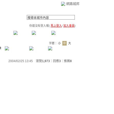
網路城邦
你還沒有登入喔(
馬上登入
/
加入會員
)
薦連結
公告區
訪客簿
市政中心
(0)
字體：
小
中
大
章
2004/02/25 13:45 瀏覽
1,973
｜回應
3
｜
推薦
8