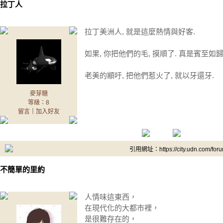
拉丁人
拉丁美洲人, 就是這麼熱情與好客.
如果, 你把他們的毛, 摸順了. 真是賓至如歸
老美的顓吁, 把他們惹火了, 就以牙還牙.
麥芽糖
等級：8
留言
｜
加入好友
引用網址：https://city.udn.com/for
不簡單的里約
人情味這東西，
在現代化的大都市裡，
是很難存在的，