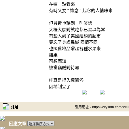
在這一點看來
有時又要 “ 懷念 “ 起它的人情味來
但最近也聽到一則笑話
大概大家對試吃都已習以為常
有些人到了美國紐約的超市
竟忘了身處異域 國情不同
也照舊地品嚐起各種水果來
結果
可想而知
被當竊賊對待囉
哇真是得入境隨俗
因地制宜了
引用網址：https://city.udn.com/for
回應文章