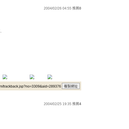
2004/02/26 04:55
推薦
0
.
um/trackback.jsp?no=3309&aid=289376
2004/02/25 19:35
推薦
4