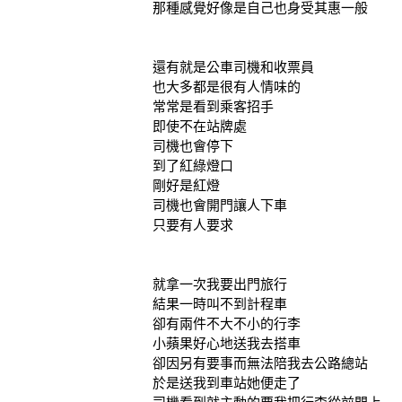
那種感覺好像是自己也身受其惠一般
還有就是公車司機和收票員
也大多都是很有人情味的
常常是看到乘客招手
即使不在站牌處
司機也會停下
到了紅綠燈口
剛好是紅燈
司機也會開門讓人下車
只要有人要求
就拿一次我要出門旅行
結果一時叫不到計程車
卻有兩件不大不小的行李
小蘋果好心地送我去搭車
卻因另有要事而無法陪我去公路總站
於是送我到車站她便走了