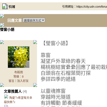
引用網址：https://city.udn.com/for
回應文章
瑩窗小語
【瑩窗小語】
靠窗
凝望戶外翠綠的春天
楊桃樹結實纍纍回應了最初栽
白頭翁在石榴葉間打探
布榖雨
等級：8
參詳四季的遞繕
留言
｜
加入好友
以靈魂擦窗
文章推薦人
(4)
穿越時光隧道
陶愛ೀ希望每天幸
有詩觸動 節奏緩緩
福快樂ೀ