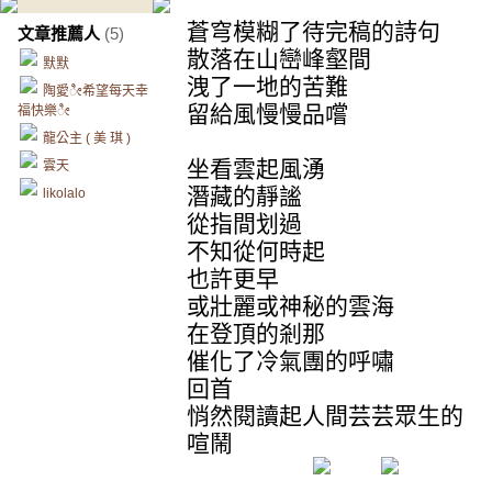
蒼穹模糊了待完稿的詩句
文章推薦人
(5)
散落在山巒峰壑間
默默
洩了一地的苦難
陶愛ೀ希望每天幸
留給風慢慢品嚐
福快樂ೀ
龍公主 ( 美 琪 )
坐看雲起風湧
雲天
潛藏的靜謐
likolalo
從指間划過
不知從何時起
也許更早
或壯麗或神秘的雲海
在登頂的剎那
催化了冷氣團的呼嘯
回首
悄然閱讀起人間芸芸眾生的
喧鬧