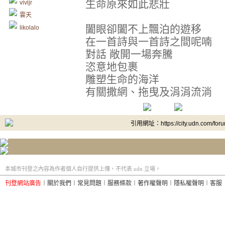
生命原來如此悲壯
vivijr
雲天
闔眼卻闔不上飄泊的遊移
likolalo
在一首詩與一首詩之間呢喃
對話 敞開一場奔騰
恣意地包裹
雕塑生命的海洋
有關撒網、拖曳及涓涓流淌
引用網址：https://city.udn.com/for
本城市刊登之內容為作者個人自行提供上傳，不代表 udn 立場。
刊登網站廣告
︱
關於我們
︱
常見問題
︱
服務條款
︱
著作權聲明
︱
隱私權聲明
︱
客服