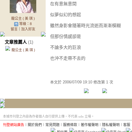
在有意無意間
似夢似幻的想起
龍公主 ( 美 琪 )
等級：8
雖然身影會隨著時光流逝而漸漸模糊
留言
｜
加入好友
但那份情感卻是
文章推薦人
(1)
不論多大的巨浪
龍公主 ( 美 琪 )
也沖不走帶不去的
本文於
2006/07/09 19:10 修改第 1 次
本城市刊登之內容為作者個人自行提供上傳，不代表 udn 立場。
刊登網站廣告
︱
關於我們
︱
常見問題
︱
服務條款
︱
著作權聲明
︱
隱私權聲明
︱
客服