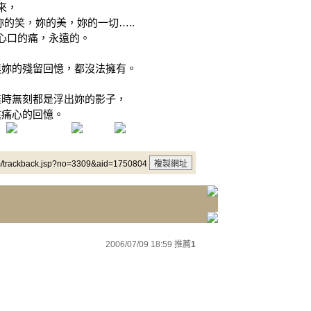
來，
的笑，妳的美，妳的一切…..
心口的痛，永遠的。
連妳的殘留回憶，都沒法擁有。
無時無刻都是浮出妳的影子，
遠痛心的回憶。
m/trackback.jsp?no=3309&aid=1750804
2006/07/09 18:59
推薦
1