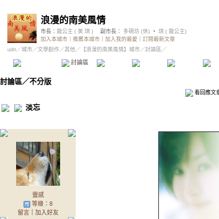
浪漫的南美風情
市長：
龍公主 ( 美 琪 )
副市長：
多硯坊 (休)
、
琪 ( 龍公主)
加入本城市
｜
推薦本城市
｜
加入我的最愛
｜
訂閱最新文章
udn
／
城市
／
文學創作
／
其他
／
【浪漫的南美風情】城市
／討論區／
本城市首頁
討論區
精華區
投票區
影像館
推
討論區
／
不分版
看回應文
淡忘
靈感
等級：8
留言
｜
加入好友