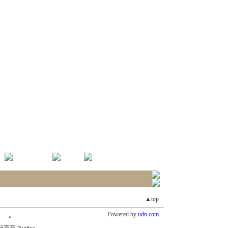
▲top
Powered by
udn.com