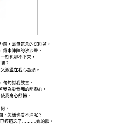
力般，毫無氣息的沉睡著，
，傳來陣陣的沙沙聲，
，一刻也靜不下來，
何呢？
，又激盪在我心窩頭。
，句句討我歡喜，
著我為愛發痴的那顆心，
，使我身心舒暢，
為何，
糊，怎樣也看不清呢？
已經遺忘了……….妳的臉，