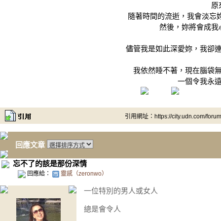
原
隨著時間的流逝，我會淡忘妳
然後，妳將會成我
儘管我是如此深愛妳，我卻
我依然睡不著，現在腦袋
一個令我永
引用網址：https://city.udn.com/foru
回應文章
忘不了的該是那份深情
回應給：
靈感（zeronwo）
一位特別的男人或女人
總是會令人