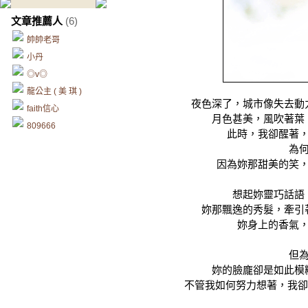
文章推薦人
(6)
帥帥老哥
小丹
◎v◎
龍公主 ( 美 琪 )
夜色深了，城市像失去動
faith信心
月色甚美，風吹著葉
809666
此時，我卻醒著
為
因為妳那甜美的笑
想起妳靈巧話語
妳那飄逸的秀髮，牽引
妳身上的香氣
但
妳的臉龐卻是如此模
不管我如何努力想著，我卻