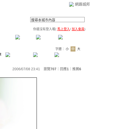
網路城邦
你還沒有登入喔(
馬上登入
/
加入會員
)
薦連結
公告區
訪客簿
市政中心
(0)
字體：
小
中
大
章
2006/07/08 23:41 瀏覽
707
｜回應
1
｜
推薦
6