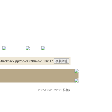
m/trackback.jsp?no=3309&aid=1336117
2005/08/23 22:21
推薦
2