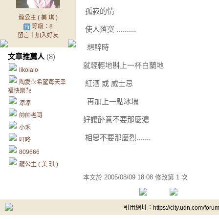
孤寂的情
龍公主 ( 美 琪 )
等級：8
使人落寞 ..........
留言
｜
加入好友
想醉時
文章推薦人
(8)
就輕輕地斟上一杯白蘭地
likolalo
陶愛ೀ希望每天幸
紅酒 或 威士忌
福快樂ೀ
再加上一點冰塊
涼涼
帥帥老哥
好讓醉意不要那麼濃
小禾
相思不要那麼烈.......
叮咚
809666
龍公主 ( 美 琪 )
本文於
2005/08/09 18:08 修改第 1 次
引用網址：https://city.udn.com/foru