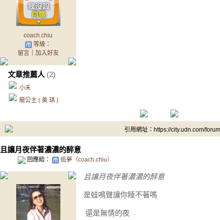
coach.chiu
等級：
留言
｜
加入好友
文章推薦人
(2)
小禾
龍公主 ( 美 琪 )
引用網址：https://city.udn.com/foru
且讓月夜伴著濃濃的醉意
回應給：
追夢（coach.chiu）
且讓月夜伴著濃濃的醉意
是蛙鳴聲讓你睡不著嗎
還是無情的夜