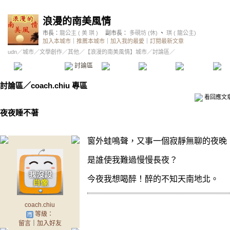
浪漫的南美風情
市長：
龍公主 ( 美 琪 )
副市長：
多硯坊 (休)
、
琪 ( 龍公主)
加入本城市
｜
推薦本城市
｜
加入我的最愛
｜
訂閱最新文章
udn
／
城市
／
文學創作
／
其他
／
【浪漫的南美風情】城市
／討論區／
本城市首頁
討論區
精華區
投票區
影像館
推
討論區
／
coach.chiu 專區
看回應文
夜夜睡不著
窗外蛙鳴聲，又事一個寂靜無聊的夜晚
是誰使我難過慢慢長夜？
今夜我想喝醉！醉的不知天南地北。
coach.chiu
等級：
留言
｜
加入好友