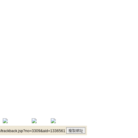
m/trackback.jsp?no=3309&aid=1336561