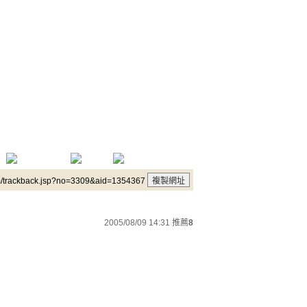
m/trackback.jsp?no=3309&aid=1354367
2005/08/09 14:31
推薦
8