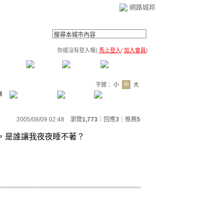
網路城邦
你還沒有登入喔(
馬上登入
/
加入會員
)
薦連結
公告區
訪客簿
市政中心
(0)
字體：
小
中
大
章
2005/08/09 02:48 瀏覽
1,773
｜回應
3
｜
推薦
5
，是誰讓我夜夜睡不著？