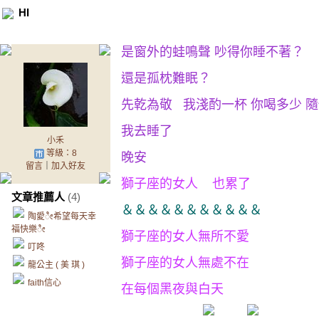
HI
是窗外的蛙鳴聲 吵得你睡不著？
還是孤枕難眠？
先乾為敬 我淺酌一杯 你喝多少 
我去睡了
小禾
等級：8
晚安
留言
｜
加入好友
獅子座的女人 也累了
文章推薦人
(4)
＆＆＆＆＆＆＆＆＆＆＆
陶愛ೀ希望每天幸
福快樂ೀ
獅子座的女人無所不愛
叮咚
獅子座的女人無處不在
龍公主 ( 美 琪 )
faith信心
在每個黑夜與白天