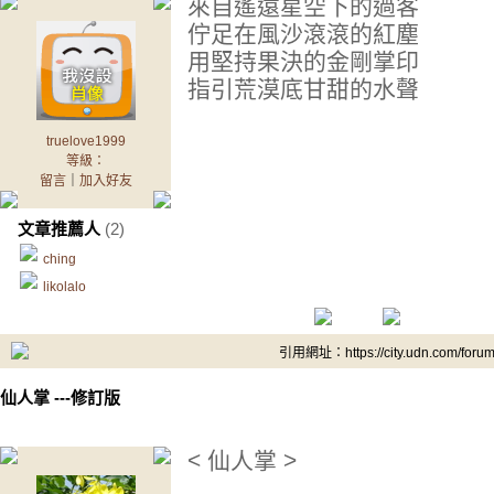
來自遙遠星空下的過客
佇足在風沙滾滾的紅塵
用堅持果決的金剛掌印
指引荒漠底甘甜的水聲
truelove1999
等級：
留言
｜
加入好友
文章推薦人
(2)
ching
likolalo
引用網址：https://city.udn.com/foru
仙人掌 ---修訂版
< 仙人掌 >