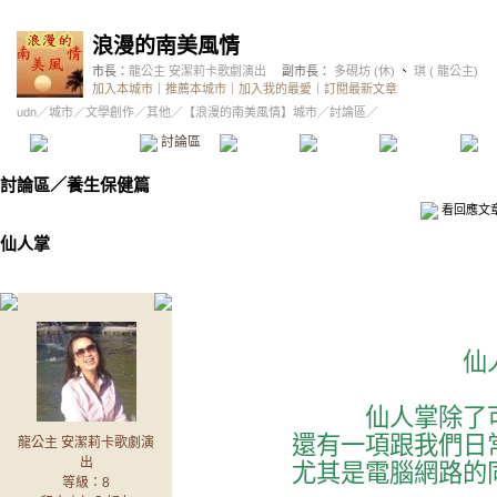
浪漫的南美風情
市長：
龍公主 安潔莉卡歌劇演出
副市長：
多硯坊 (休)
、
琪 ( 龍公主)
加入本城市
｜
推薦本城市
｜
加入我的最愛
｜
訂閱最新文章
udn
／
城市
／
文學創作
／
其他
／
【浪漫的南美風情】城市
／討論區／
本城市首頁
討論區
精華區
投票區
影像館
推
討論區
／
養生保健篇
看回應文
仙人掌
仙
仙人掌除了
還有一項跟我們日
龍公主 安潔莉卡歌劇演
出
尤其是電腦網路的
等級：8