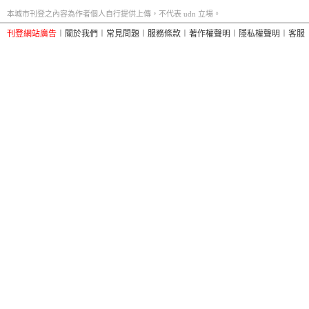
本城市刊登之內容為作者個人自行提供上傳，不代表 udn 立場。
刊登網站廣告
︱
關於我們
︱
常見問題
︱
服務條款
︱
著作權聲明
︱
隱私權聲明
︱
客服