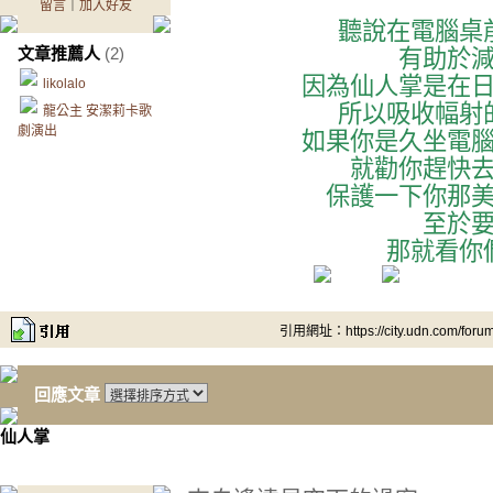
留言
｜
加入好友
聽說在電腦桌
文章推薦人
(2)
有助於
因為仙人掌是在
likolalo
所以吸收幅射
龍公主 安潔莉卡歌
劇演出
如果你是久坐電
就勸你趕快
保護一下你那
至於
那就看你
引用網址：https://city.udn.com/foru
回應文章
仙人掌