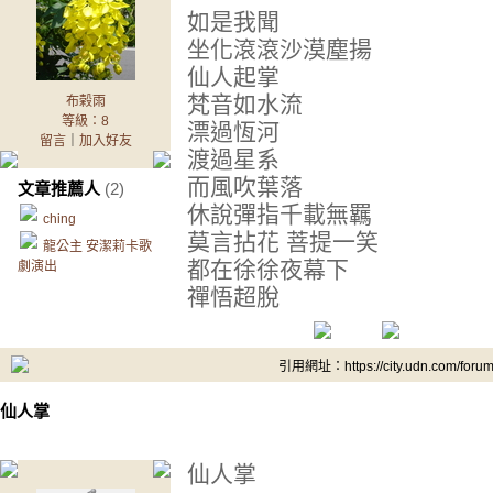
如是我聞
坐化滾滾沙漠塵揚
仙人起掌
梵音如水流
布榖雨
等級：8
漂過恆河
留言
｜
加入好友
渡過星系
而風吹葉落
文章推薦人
(2)
休說彈指千載無羈
ching
莫言拈花 菩提一笑
龍公主 安潔莉卡歌
都在徐徐夜幕下
劇演出
禪悟超脫
引用網址：https://city.udn.com/foru
仙人掌
仙人掌