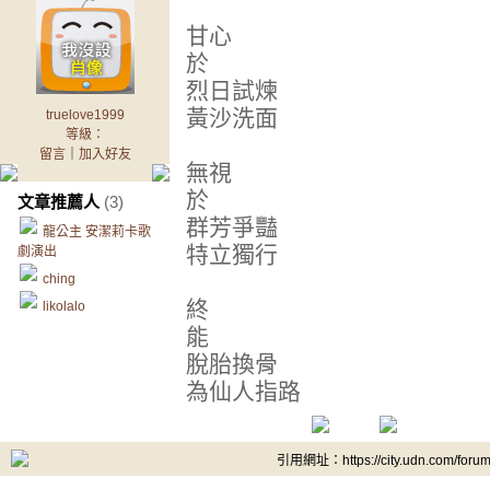
甘心
於
烈日試煉
黃沙洗面
truelove1999
等級：
留言
｜
加入好友
無視
於
文章推薦人
(3)
群芳爭豔
龍公主 安潔莉卡歌
特立獨行
劇演出
ching
終
likolalo
能
脫胎換骨
為仙人指路
引用網址：https://city.udn.com/foru