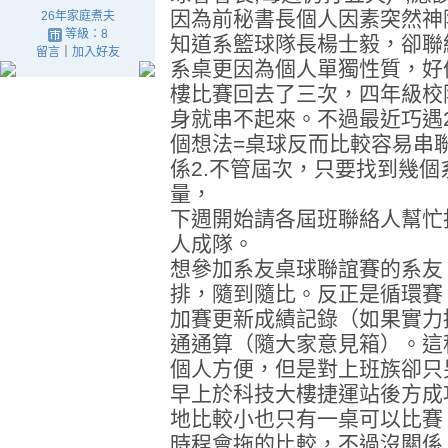
因為前秘書長個人因素突然神
26年家庭煮夫
等級：8
知道系籃球隊長楊士毅，卻聯
留言
｜
加入好友
系桌更因為個人單獨性質，好
樓比賽回去了三次，四年級校
身就串不起來。不過最近巧遇
個想法=桌球反而比較容易串聯
係2.不管屆次，只要找到幾
量，
下週開始請各屆班聯絡人幫忙
人成隊。
想參加系友桌球聯誼賽的系友
排，隨到隨比。反正是循環賽
加賽更新成績記錄（如果實力
通通算（隨大家意見箱）。這
個人方便，但是對上班族卻只
早上於科技大樓捷運站後方成
地比較小也只有一桌可以比賽
時程會拖的比較，不過沒關係