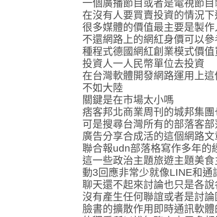
一個廣播節目或者是電視節目
在沒有人要買賣投資的情況下
很多媒體的價值最主要是製作
不還網路上的網紅身價可以參
種程式德國網紅創業模式價值
投資人一人民幣單位去投資
在台灣軟體開發網路運用上這
不如大陸
關鍵是在市場太小嗎
痞客邦北商業周刊的城邦集團
可是搜尋台灣所有的部落客部
廣告分享合成活的這個網路文
聯合報udn部落格寫作多年的
這一些政治主題旅遊主題美食
動3回應非常少就像LINE和
聊天還不起來討論也只是各說
沒有產生任何聯誼或者是討論
臉書的擴散作用即時通訊軟體