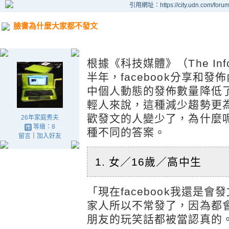
引用網址：https://city.udn.com/foru
臉書為什麼大家都不發文
根據《科技媒體》（The Info
半年，facebook分享和發
中個人動態的發佈數量降低了
輕人來說，這種減少趨勢更
歡發文的人變少了，為什麼呢
26年家庭煮夫
等級：8
種不同的答案。
留言
｜
加入好友
1. 女／16歲／高中生
「現在facebook我還是
家人所以不常發了，因為都
朋友的玩笑話都被當認真的