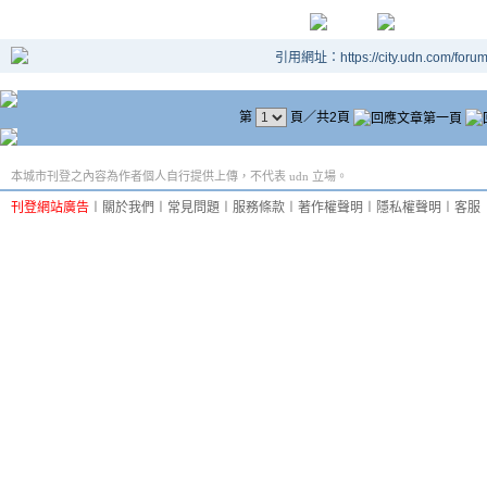
引用網址：https://city.udn.com/foru
第
頁／共2頁
本城市刊登之內容為作者個人自行提供上傳，不代表 udn 立場。
刊登網站廣告
︱
關於我們
︱
常見問題
︱
服務條款
︱
著作權聲明
︱
隱私權聲明
︱
客服