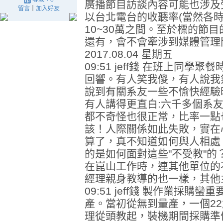
廣播節目訪談內容可能也涉及
留言
｜
加入好友
以台北電台的收聽率(當然各
10~30萬之間。至於標的節
還有，會不會牽涉到媒體管理
2017.08.04 星期五
09:51 jeff錢 在班上同
回響。有人笑我傻，有人說我
說到有關系友一些不愉快經驗
有人講得更直白:六千多個系友
都不奇怪也很正常，比率一點
該！人際關係如此失敗，實在
算了，真不知道如何與人相處
的是如何面對這些"不受教"的
在崑山工作時，連其他單位的
經理親身教導的也一樣，其他
09:51 jeff錢 製作業採
產。當初從無到量產，一個2
理從頭教起，裝機期間採購準