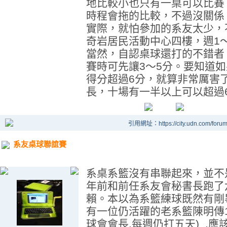
地比較小也只有一桌可以比賽
時程會拖的比較，不過沒關係
實際，就怕參加的系友太少，
奇岩居民活動中心四樓，週1～5 
當然，自認桌球還打的不錯者
賽時可先讓3～5分。要知道
得分超過6分，就算非常厲害
長，十場有一半以上可以超過
引用網址：https://city.udn.com/foru
系友桌球聯誼賽
系桌系籃沒有串聯起來，並不
年前和前任系友會秘書長跑了
賴。本以為系籃練球既然有剛
有一位仍活躍的老系籃陳明傳1
球會會長,每週仍打五天) ,應