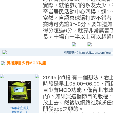
實際，就怕參加的系友太少，
奇岩居民活動中心四樓，週1～5 
當然，自認桌球還打的不錯者
賽時可先讓3～5分。要知道
得分超過6分，就算非常厲害
長，十場有一半以上可以超過
引用網址：https://city.udn.com/foru
廣播節目少有MOD功能
20:45 jeff錢 有一個想
時段是早上05:00~06:0
目少有MOD功能，僅台北市政
內)。如果買這個節目的版權
放上去。然後以網路社群或任
開發app之類的。
26年家庭煮夫
等級：8