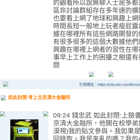
的觀看所以說無聊人士居多都
區非討論群組存在多年速的擴
也要看上網了地球和興趣上網
時間長短一般地上玩者瘦屁露
據在哪裡所有這些網路開發的
有很多很多的這個大數據他們
興趣在哪裡上網者的習性在哪
事早上工作上的困擾之樹還有
間
引用網址：https://city.udn.com/foru
如此封閉 考上北京清大金融所
09:24 錢忠武 如此封閉:
京清大金融所，他開在校學弟
漠視)我的貼文參與。我如果
回錄取。我是來亂的嗎？我的