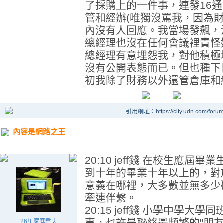
了採購上的一件事，連發16
管和經辦(唯獨沒罵我，因為
內沒有人回應。我當場發飆，
總經理也沒在任何會議裡責怪
總經理有意埋怨我，對他積極
沒有公開表態而已。但也種下
初我除了財務以外還管倉庫和總
引用網址：https://city.udn.com/foru
內容是網路之王
20:10 jeff錢 在校生應
到十年的畢業十年以上的，對
意義在哪裡，大多數並無多少
牽連伴繫。
20:15 jeff錢 小學中學
事，也許是聯絡最頻繁的"朋
26年家庭煮夫