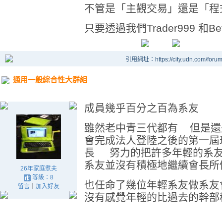
不管是「主觀交易」還是「程
只要透過我們Trader999 和Beta
引用網址：https://city.udn.com/foru
通用一般綜合性大群組
成員幾乎百分之百為系友
雖然老中青三代都有 但是還是
會完成法人登陸之後的第一屆
長 努力的把許多年輕的系友
系友並沒有積極地繼續會長所
26年家庭煮夫
等級：8
也任命了幾位年輕系友做系友
留言
｜
加入好友
沒有感覺年輕的比過去的幹部