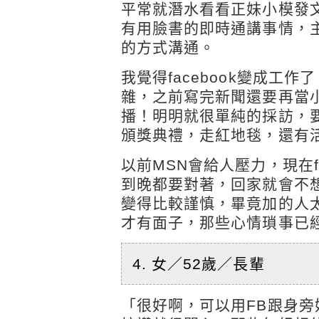
平常就潛水看看正妹小模發文
有用臉書的即時通講事情，
的方式溝通。
我覺得facebook變成工
雜，之前寫完新聞還要再當
播！明明就很單純的採訪，
頒獎典禮，走紅地毯，還有
以前MSN會給人壓力，現在f
到晚都要對著，回家就會不
變得比較謹慎，畢竟加的人
才有面子，那些心情瑣事已
4. 女／52歲／長輩
「很好啊，可以用FB跟身