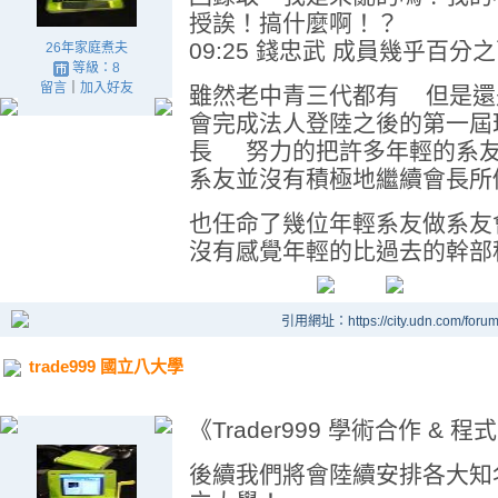
授誒！搞什麼啊！？
09:25 錢忠武 成員幾乎百分
26年家庭煮夫
等級：8
留言
｜
加入好友
雖然老中青三代都有 但是還是
會完成法人登陸之後的第一屆
長 努力的把許多年輕的系友
系友並沒有積極地繼續會長所
也任命了幾位年輕系友做系友
沒有感覺年輕的比過去的幹部
引用網址：https://city.udn.com/foru
trade999 國立八大學
《Trader999 學術合作 &
後續我們將會陸續安排各大知