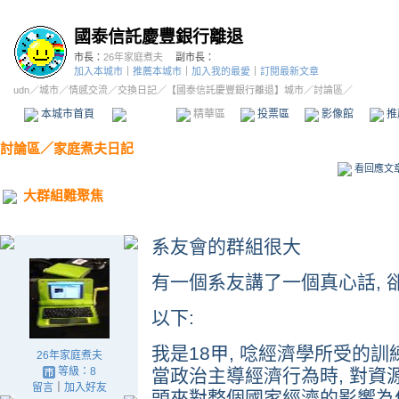
國泰信託慶豐銀行離退
市長：
26年家庭煮夫
副市長：
加入本城市
｜
推薦本城市
｜
加入我的最愛
｜
訂閱最新文章
udn
／
城市
／
情感交流
／
交換日記
／
【國泰信託慶豐銀行離退】城市
／討論區／
本城市首頁
討論區
精華區
投票區
影像館
推
討論區
／
家庭煮夫日記
看回應文
大群組難聚焦
系友會的群組很大
有一個系友講了一個真心話, 
以下:
我是18甲, 唸經濟學所受的訓
26年家庭煮夫
等級：8
當政治主導經濟行為時, 對資
留言
｜
加入好友
頭來對整個國家經濟的影響為何