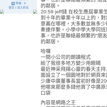
等級：8
的鄰居。
留言
｜
加入好友
20:59 jeff錢 在校生應
到十年的畢業十年以上的，對
意義在哪裡，大多數並無多少
牽連伴繫。小學中學大學同班
事，也許是聯絡最頻繁的"朋
的鄰居。
哈囉
一間小公司的朗讀程式
給了我很多地方變少用眼睛
最近神采飛揚心靈的春天主持人
面設立了一個園地對於網頁來
少康中廣董事長當初好像是200
他哪來那麼多錢他買了中廣原
口袋
內容是網路之王