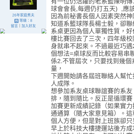
有一位仍活躍的老系籃陳明傳1
球會會長,每週仍打五天) ,應
因為前秘書長個人因素突然神
26年家庭煮夫
等級：8
知道系籃球隊長楊士毅，卻聯
留言
｜
加入好友
系桌更因為個人單獨性質，好
樓比賽回去了三次，四年級校
身就串不起來。不過最近巧遇
個想法=桌球反而比較容易串聯
係2.不管屆次，只要找到幾
量，
下週開始請各屆班聯絡人幫忙
人成隊。
想參加系友桌球聯誼賽的系友
排，隨到隨比。反正是循環賽
加賽更新成績記錄（如果實力
通通算（隨大家意見箱）。這
個人方便，但是對上班族卻只
早上於科技大樓捷運站後方成