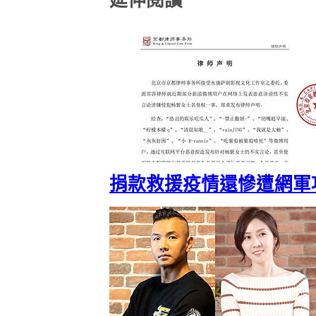
捐款救援疫情還慘遭網軍