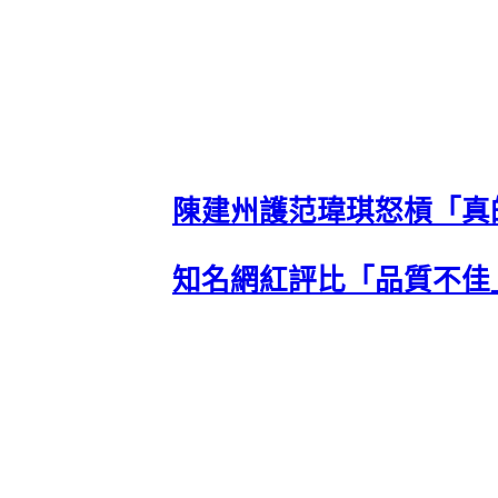
陳建州護范瑋琪怒槓「真
知名網紅評比「品質不佳