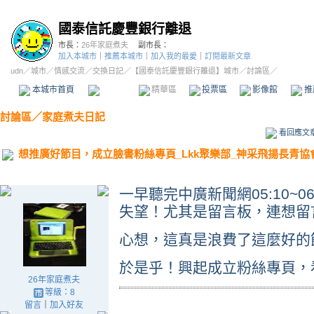
國泰信託慶豐銀行離退
市長：
26年家庭煮夫
副市長：
加入本城市
｜
推薦本城市
｜
加入我的最愛
｜
訂閱最新文章
udn
／
城市
／
情感交流
／
交換日記
／
【國泰信託慶豐銀行離退】城市
／討論區／
本城市首頁
討論區
精華區
投票區
影像館
推
討論區
／
家庭煮夫日記
看回應文
想推廣好節目，成立臉書粉絲專頁_Lkk聚樂部_神采飛揚長青協
一早聽完中廣新聞網05:10~
失望！尤其是留言板，連想留
心想，這真是浪費了這麼好的
於是乎！興起成立粉絲專頁，
26年家庭煮夫
等級：8
留言
｜
加入好友