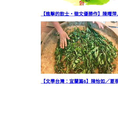
【進擊的飲士‧徵文優勝作】陳曙萍
【文學台灣：宜蘭篇6】陳怡如／夏