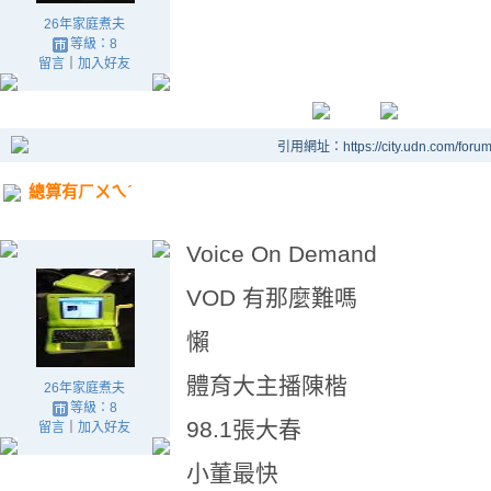
26年家庭煮夫
等級：8
留言
｜
加入好友
引用網址：https://city.udn.com/foru
總算有ㄏㄨㄟˊ
Voice On Demand
VOD 有那麼難嗎
懶
體育大主播陳楷
26年家庭煮夫
等級：8
98.1張大春
留言
｜
加入好友
小董最快