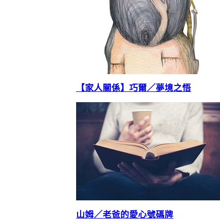
【家人關係】巧爾／夢境之悟
山姆／老爸的愛心號碼牌