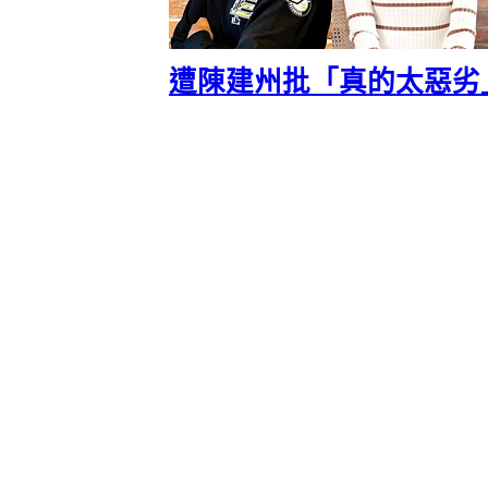
遭陳建州批「真的太惡劣