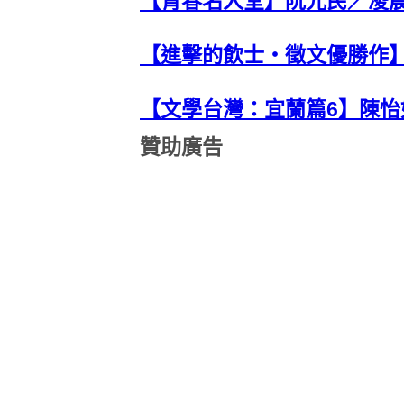
【青春名人堂】阮光民／凌
【進擊的飲士‧徵文優勝作
【文學台灣：宜蘭篇6】陳
贊助廣告