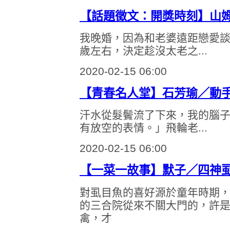
【話題徵文：開獎時刻】山
我晚婚，因為和老婆遠距戀愛
歲左右，決定趁沒太老之...
2020-02-15 06:00
【青春名人堂】石芳瑜／動
汗水從髮鬢流了下來，我的腦
有放空的表情。」飛輪老...
2020-02-15 06:00
【一菜一故事】默子／四神
對虱目魚的喜好源於童年時期
的三合院從來不關大門的，許
禽，才