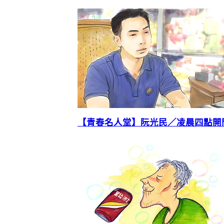
【青春名人堂】阮光民／凌晨四點開