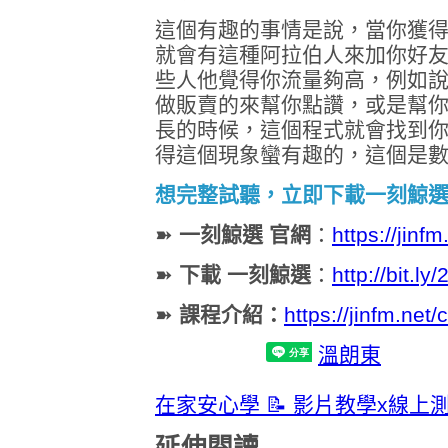
這個有趣的事情是說，當你獲
就會有這種阿拉伯人來加你好
些人他覺得你流量夠高，例如說
做販賣的來幫你點讚，或是幫你
長的時候，這個程式就會找到
得這個現象蠻有趣的，這個是
想完整試聽，立即下載一刻鯨選
➽
一刻鯨選 官網
：
https://jinfm
➽
下載 一刻鯨選
：
http://bit.l
➽
課程介紹：
https://jinfm.net
溫朗東
在家安心學 📝 影片教學x線上
延伸閱讀