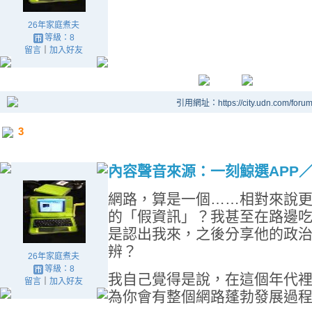
26年家庭煮夫
等級：8
留言
｜
加入好友
引用網址：https://city.udn.com/foru
3
內容聲音來源：一刻鯨選APP
網路，算是一個……相對來說
的「假資訊」？我甚至在路邊
是認出我來，之後分享他的政
辨？
26年家庭煮夫
等級：8
我自己覺得是說，在這個年代
留言
｜
加入好友
為你會有整個網路蓬勃發展過