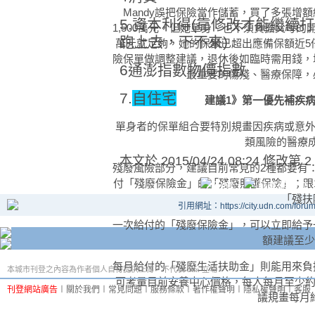
Mandy誤把保險當作儲蓄，買了多張增
5.資本利得(靠修改才能繼續
1,500萬元，但她單身、也不須負擔父母的
跑上去，下不來)
萬元就足夠，她的保額已超出應備保額近5
險保單做調整建議，退休後如臨時需用錢，
6通澎指數物價指數
最重要的傷殘、醫療保障，
7.
自住宅
建議1》第一優先補疾
單身者的保單組合要特別規畫因疾病或意外
類風險的醫療
本文於
2015/04/24 08:24 修改第 2
殘廢風險部分，建議目前常見的2種都要有：
付「殘廢保險金」的「殘廢照護保險」；跟
「殘扶
引用網址：https://city.udn.com/foru
一次給付的「殘廢保險金」，可以立即給予
額建議至少
每月給付的「殘廢生活扶助金」則能用來負
本城市刊登之內容為作者個人自行提供上傳，不代表 udn 立場。
可考量目前安養中心價格，每人每月至少約
刊登網站廣告
︱
關於我們
︱
常見問題
︱
服務條款
︱
著作權聲明
︱
隱私權聲明
︱
客服
議規畫每月