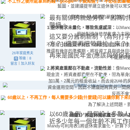
不工作之後所能拿到的錢，google一下就知道了，不必在此重
藍圖，並建議提早建立退休後可以常
像是Mandy這類的單身族群
最有關係的就是勞保。因為討
階級。
1.退休需求未量化，導致焦慮感深：
以Ma
麼她對退休依然焦慮？主因
這又要分舊制新制，(為何打
方？)(還要再把螢幕拉上來？)
不管是已婚還是單身族，都要先將退休目標
推還有幾年的準備期，將投資工具與退休目
26年家庭煮夫
再來是國民年金(應該與勞保
不能達到
等級：8
留言
｜
加入好友
2.將資產重壓在不動產，流動性差：
像Ma
現金流，將資產都重壓在不動產，因為單身
加1萬、2萬元的租金收益，而去背20年
引用網址：https://city.udn.com/foru
資金運用空間。因此不建議她再買另一間房
反而不會
60歲以上，不再工作，每人需要多少錢(什麼錢)可以讓你剩下
為了解決上述問題，我
以60歲為例，是假設大多數人
建議1》將退休需求量化，90
近多少年每一個年齡不再工作
Mandy可利用表1將退休需求量化，計算下