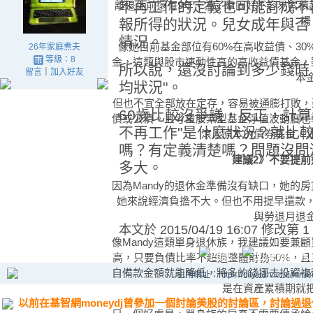
不再工作的定義也可能訂成不
離退休前還有9年，為了鞏固好不容易累積
場
報所得的狀況。兒女成年與否
情況。
像她目前基金部位有60%在高收益債、3
26年家庭煮夫
等級：8
金，這類與股市連動性高的高收益債基金，
所以說，還沒討論到多少錢時
留言
｜
加入好友
本
均狀況"。
但也不宜全部放在定存，容易被通膨打敗，
60歲比較沒爭議，反正，計算
債或公債。且考量股票型基金淨值波動度也
不再工作"是什麼狀況？就比
滾入原本的債券基金，
嗎？有定義清楚嗎？問題沒問
建議2》不要提前
多大。
因為Mandy的退休金準備沒有缺口，她的房貸
她來說經濟負擔不大。但也不用提早還款，
與勞退月退
本文於
2015/04/19 16:07 修改第 1
像Mandy這類單身退休族，我建議如要兼
高，只要負債比率不超過整體財務50%，
自備款金額就能降低，將多的錢挪去投資複
引用網址：https://city.udn.com/foru
是在資產累積期就
以前在基智網moneydj曾參加一個討論美股的討論區，討論過