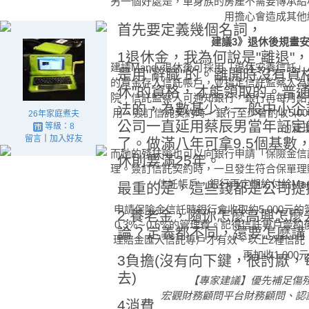
另一個好處是，單身族的房產不需要傳承給
用擔心會造成其他
首先要定義幾個名詞，
建議3》退休後規畫
1退休金，我為何說是"離退"，
建議Mandy退休後可採用「退休安養信託」
是用"辭職"的。離開時沒有資格
的資金存入信託帳戶，並指定信託監察人為
休"的資格，才能領取的。普
院，信託監察人可通知銀行，銀行再每月給
法的，為數甚少，一般中小企
用。簽訂信託契約時，銀行至少會酌收5,000
26年家庭煮夫
公司一直延用蔡辰男當年訂定
等級：8
的管
留言
｜
加入好友
了。做滿八年可拿9.5個基數
而她的殘扶險也可以向銀行申請「保險金信
休則要滿25年。
理。簽訂信託契約時，一旦發生符合保單理
信託帳戶，銀行再定期給付給Ma
最重的是，這些錢都是公司提
申請保險金信託時銀行會收取約5,000元
2.養老金，隨你怎麼高興怎
0.3%∼0.6%的管理費。記得信託專戶
論？定義都不同，還要怎麼講
理賠金匯入信託專戶才有效。以上2種信託，
再加收1,00
3負擔(沒有向下鍵，很討厭
去)
【專家建議】優先補足傷
宏觀財務顧問平台財務顧問、認證
4消費