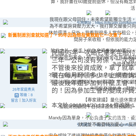
算，我計畫在60歲提前退休，但沒有概念
活
我現在跟父母同住，未來希望能獨立生活，
引用網址：https://city.udn.com/foru
為不希望房貸壓力太大，我打算交屋後只向
休前還清。另外，我看到很多人當包租公，
新舊制差別查就知道了，95年因為想投資就給它一次拿了
間房子來收租，但依我的能力
除此之外，我手上的生息資產約940萬元
民國95年一次給它拿老年給付
中的股票型基金，把一半的資金改買高收益
三年一公司沒有勞保，一次領1
為退休後的
不管後來投資成敗，拿了就拿
現在每月可領多少？上網查詢
不過，因尚未退休，所以目前每月領到的配
不佳，所以想請教《Smart智富》月刊和
最後幾年還參加到什麼工會，
合用來存退休金、幫助
的！因為參加工會的變成非員工
26年家庭煮夫
等級：8
【專家建議】量化退休需
留言
｜
加入好友
本文於
2015/04/20 13:34 修改第 1
宏觀財務顧問平台資深首席財務顧問、
Mandy因為單身，不必負擔子女的教育、
狀況並不需要特別憂心，反
引用網址：https://city.udn.com/foru
安全感除了透過理財規畫來優化財務情況外