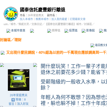
國泰信託慶豐銀行離退
市長：
26年家庭煮夫
副市長：
加入本城市
｜
推薦本城市
｜
加入我的最愛
｜
訂閱最新文章
udn
／
城市
／
情感交流
／
交換日記
／
【國泰信託慶豐銀行離退】城市
／討論區／
本城市首頁
討論區
精華區
投票區
影像館
推
討論區
／
理財
看回應文
又出現什麼民調說，40%認為以前的一千萬現在應該調高到一
開什麼玩笑！工作一輩子才能
退休之前要花多少錢？能省下
受薪階級的一般收入水準，以
餘？
26年家庭煮夫
年輕人為何不敢想？因為想也
等級：8
裡，躲也躲不掉！工作十年成
留言
｜
加入好友