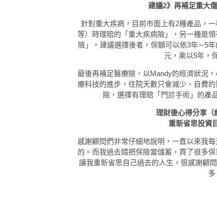
建議2》再補足重大
針對重大疾病，目前市面上有2種產品，一
等）時理賠的「重大疾病險」，另一種是領
險」。建議選擇後者，保額可以依3年∼5年的支
元，乘以5年，保
最後再補足醫療險，以Mandy的經濟狀況
療科技的進步，住院天數只會減少、自費的
險，選擇有理賠「門診手術」的產品
理財後心得分享（約
重新省思投資
感謝顧問們非常仔細地說明，一直以來我每
的。而我過去錯把保險當儲蓄，買了很多保
讓我重新省思自己過去的人生，很感謝顧問與
多