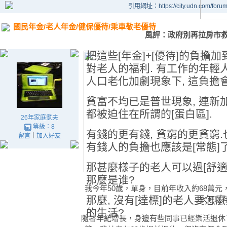
引用網址：https://city.udn.com/foru
國民年金/老人年金/健保優待/乘車敬老優待
風評：政府別再拉房市救
把這些[年金]+[優待]的負擔
對老人的福利. 有工作的年輕
人口老化加劇現象下, 這負擔會
貧富不均已是普世現象, 連新
都被迫住在所謂的[蛋白區].
26年家庭煮夫
等級：8
有錢的更有錢, 貧窮的更貧窮.
留言
｜
加入好友
有錢人的負擔也應該是[常態]了
那甚麼樣子的老人可以過[舒適
那麼是谁?
我今年50歲，單身，目前年收入約68萬
那麼, 沒有[達標]的老人要怎
水可以
的生活?
隨著年紀增長，身邊有些同事已經樂活退休