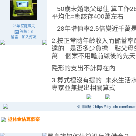
50歲未婚跟父母住 算工作2
平均化=應該存400萬左右
26年家庭煮夫
28年增值率2.5倍變近千萬
等級：8
留言
｜
加入好友
2.按正常隨年齡收入而儲蓄率
達的 是否多少負擔一點父母生
萬 個案不用瞻前顧後的先天
隱形的支出不計算在內
3.算式裡沒有提的 未來生
專家並無提出相關算式
引用網址：https://city.udn.com/foru
退休金估算個案