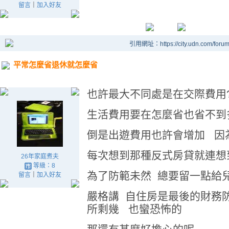
留言
｜
加入好友
引用網址：https://city.udn.com/foru
平常怎麼省退休就怎麼省
也許最大不同處是在交際費用
生活費用要在怎麼省也省不到
倒是出遊費用也許會增加 因
每次想到那種反式房貸就連想
26年家庭煮夫
等級：8
為了防範未然 總要留一點給
留言
｜
加入好友
嚴格講 自住房是最後的財務
所剩幾 也蠻恐怖的