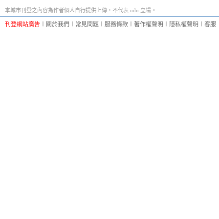
本城市刊登之內容為作者個人自行提供上傳，不代表 udn 立場。
刊登網站廣告
︱
關於我們
︱
常見問題
︱
服務條款
︱
著作權聲明
︱
隱私權聲明
︱
客服