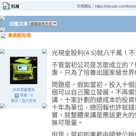
引用網址：https://city.udn.com/foru
回應文章
拿高薪有理
光現金股利(4.5)就八千萬！
不管當初公司是怎麼成立的？
惠，只為了培養出國家級世界
問題是，假如當初，投入十個
26年家庭煮夫
個可以自己獨立發展，不再需
等級：8
講，十家計劃的總成本的投資
留言
｜
加入好友
十年為單位，總回報也許就錢
實，就整體來講是應該更大的
無可限量。
但是，當初如果都由國營公辦