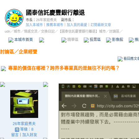
國泰信託慶豐銀行離退
市長：
26年家庭煮夫
副市長：
加入本城市
｜
推薦本城市
｜
加入我的最愛
｜
訂閱最新文章
udn
／
城市
／
情感交流
／
交換日記
／
【國泰信託慶豐銀行離退】城市
／討論區／
本城市首頁
討論區
精華區
投票區
影像館
推
討論區
／
企業經營
看回應文
專業的價值在哪裡？跨界多專業真的是無往不利的嗎？
26年家庭煮夫
等級：8
留言
｜
加入好友