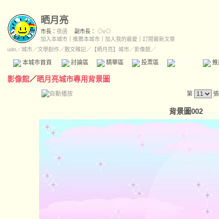
晒月亮
市長：
夜函
副市長：
◎v◎
加入本城市
｜
推薦本城市
｜
加入我的最愛
｜
訂閱最新文章
udn
／
城市
／
文學創作
／
散文雜記
／
【晒月亮】城市
／影像館／
本城市首頁
討論區
精華區
投票區
影像館
推
影像館
／
晒月亮城市專用背景圖
第
張
背景圖002