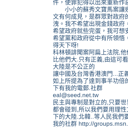
件，使罪犯得以出來重新作
小小的蘇秀文寶馬案讓幾
文有何成見，是群眾對政府
洩。我不希望出現金錢政府
希望政府就些完蛋，我可想
希望黨和政府從中有所領悟，
得天下呀!
科林頓誹聞案阿扁上法院,
比他們大.只有正義,由這可
大陸是不公正的
讓中國及台灣香港澳門...正
如上所提為了達到事半功倍的
下有我的電郵.社群
eal@seed.net.tw
民主與專制是對立的,只要世
都會碰到,所以我們要用理性
下的大陸.北韓..等人民我們
我的社群 http://groups.msn