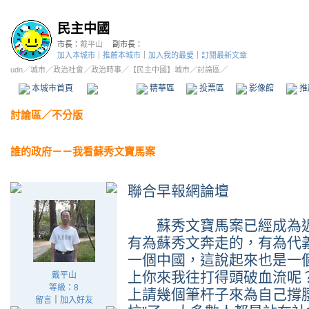
民主中國
市長：
戴平山
副市長：
加入本城市
｜
推薦本城市
｜
加入我的最愛
｜
訂閱最新文章
udn
／
城市
／
政治社會
／
政治時事
／
【民主中國】城市
／討論區／
本城市首頁
討論區
精華區
投票區
影像館
推
討論區
／
不分版
誰的政府－－我看蘇秀文寶馬案
聯合早報網論壇
蘇秀文寶馬案已經成為近
有為蘇秀文奔走的，有為代
一個中國，這說起來也是一
上你來我往打得頭破血流呢
戴平山
等級：8
上請幾個筆杆子來為自己撐
留言
｜
加入好友