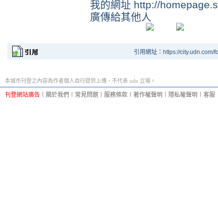
我的網址 http://homepage.se
廣傳給其他人
引用網址：https://city.udn.com/f
本城市刊登之內容為作者個人自行提供上傳，不代表 udn 立場。
刊登網站廣告
︱
關於我們
︱
常見問題
︱
服務條款
︱
著作權聲明
︱
隱私權聲明
︱
客服