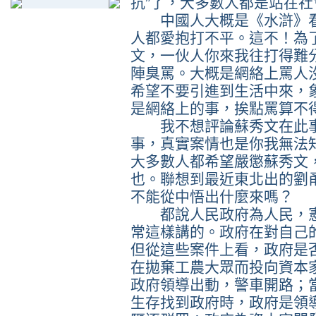
抗”了，大多數人都是站在
中國人大概是《水滸》看多
人都愛抱打不平。這不！為
文，一伙人你來我往打得難
陣臭罵。大概是網絡上罵人
希望不要引進到生活中來，
是網絡上的事，挨點罵算不
我不想評論蘇秀文在此事
事，真實案情也是你我無法
大多數人都希望嚴懲蘇秀文
也。聯想到最近東北出的劉
不能從中悟出什麼來嗎？
都說人民政府為人民，憲
常這樣講的。政府在對自己
但從這些案件上看，政府是否
在拋棄工農大眾而投向資本
政府領導出動，警車開路；
生存找到政府時，政府是領