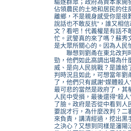
驅逐群眾；政府為資本家開
佔領農民的土地和居民的住
離鄉，不是親身感受你是很
說話也不敢反抗”，誰又相
文？看吧！代義權是有話不
忙。武警真的來了嗎？蘇秀文
是大眾所關心的。因為人民
聯想到劉甬在東北改判時
勁，他們如此高調出場為什
威、是向人民挑戰？是誰給
判時況且如此，可想當年劉
了，他們只有感謝“媒體殺人
最可悲的當然是政府了，其
人民中受損，最後還得“殺人
了臉。政府是否從中看到人
要說才行，為什麼改判？二
來負責，講清經過，挖出黑
之決心？又想到同樣是瀋陽