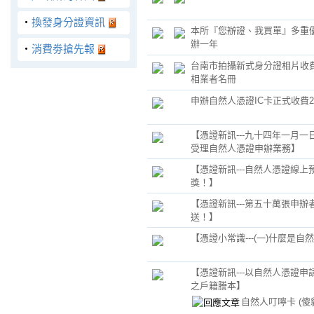
‧
換發身分證資訊
本所『您辦證、我買單』多重
辦一年
‧
消費劵搶先報
台南市拍攝新式身分證相片收費
相業者名冊
申辦自然人憑證IC卡正式收費2
【憑證新訊---九十四年一月一
受理自然人憑證申辦業務】
【憑證新訊---自然人憑證線上
獎！】
【憑證新訊---第五十萬張申辦
送！】
【憑證小常識---(一)什麼是自
【憑證新訊---以自然人憑證申
之戶籍謄本】
自然人叮嚀卡
(傻