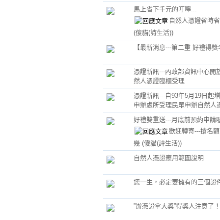
馬上省下千元的叮嚀...
自然人憑證省時省
(傻貓(詩生活))
【最新消息---第二重 好禮得獎
憑證新訊---內政部資訊中心開
然人憑證臨櫃受理
憑證新訊---自93年5月19日起
申辦處所受理民眾申辦自然人
好禮雙重送---月底前預約申請
歡迎轉寄---搶名
幾
(傻貓(詩生活))
自然人憑證應用範圍說明
您一生，必定要擁有的三個證
”辦憑證拿大獎”得獎人注意了