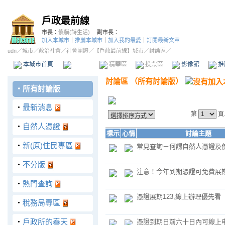
戶政最前線
市長：
傻貓(詩生活)
副市長：
加入本城市
｜
推薦本城市
｜
加入我的最愛
｜
訂閱最新文章
udn
／
城市
／
政治社會
／
社會團體
／
【戶政最前線】城市
／討論區／
本城市首頁
討論區
精華區
投票區
影像館
推
討論區
（
所有討論版
）
‧
所有討論版
‧
最新消息
第
頁
‧
自然人憑證
標示
心情
討論主題
‧
新(原)住民專區
常見查詢－何謂自然人憑證及
‧
不分版
注意！今年到期憑證可免費展
‧
熱門查詢
憑證展期123,線上辦理優先看
‧
稅務局專區
‧
戶政所的春天
憑證到期日前六十日內可線上