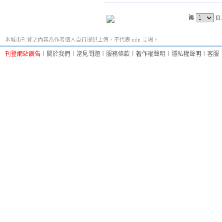
第
頁
本城市刊登之內容為作者個人自行提供上傳，不代表 udn 立場。
刊登網站廣告
︱
關於我們
︱
常見問題
︱
服務條款
︱
著作權聲明
︱
隱私權聲明
︱
客服