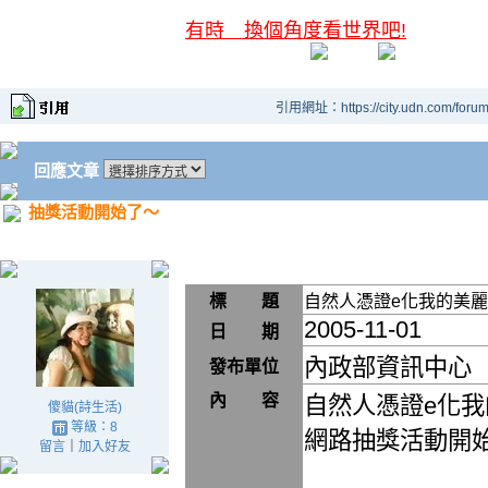
有時 換個角度看世界吧!
引用網址：https://city.udn.com/foru
回應文章
抽獎活動開始了～
標 題
自然人憑證e化我的美
2005-11-01
日 期
內政部資訊中心
發布單位
內 容
自然人憑證e化
傻貓(詩生活)
等級：8
網路抽獎活動開
留言
｜
加入好友