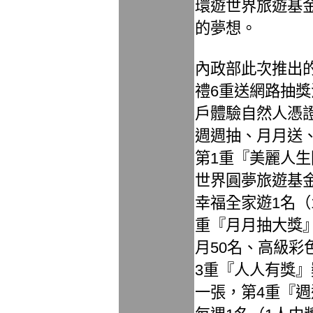
環遊世界旅遊基
的夢想。
內政部此次推出
禮6重送網路抽
戶體驗自然人憑
週週抽、月月送
第1重『美麗人
世界圓夢旅遊基
幸福全家遊1名（
重『月月抽大獎
月50名、高級彩
3重『人人有獎』
一張，第4重『