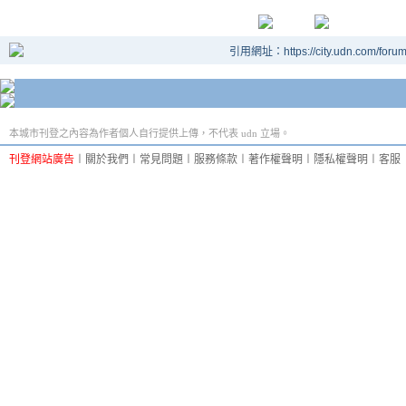
引用網址：https://city.udn.com/foru
本城市刊登之內容為作者個人自行提供上傳，不代表 udn 立場。
刊登網站廣告
︱
關於我們
︱
常見問題
︱
服務條款
︱
著作權聲明
︱
隱私權聲明
︱
客服