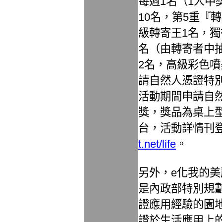
每週1名（1人中
10名，第5重『
級轉寄王1名，獨
名（由轉寄者中
2名，高級彩色噴
請自然人憑證特
活動期間申請自
獎，獎品為桌上型
台，活動詳情刊
t.net/life
。
另外，e化我的
是內政部特別規
證應用經驗的園
證於生活應用上