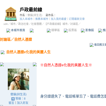
戶政最前線
市長：
傻貓(詩生活)
副市長：
加入本城市
｜
推薦本城市
｜
加入我的最愛
｜
訂閱最新文章
udn
／
城市
／
政治社會
／
社會團體
／
【戶政最前線】城市
／討論區／
本城市首頁
討論區
精華區
投票區
影像館
推
討論區
／
自然人憑證
看回應文
自然人憑證e化我的美麗人生
※自然人憑證e化我的美麗人生※
傻貓(詩生活)
等級：8
留言
｜
加入好友