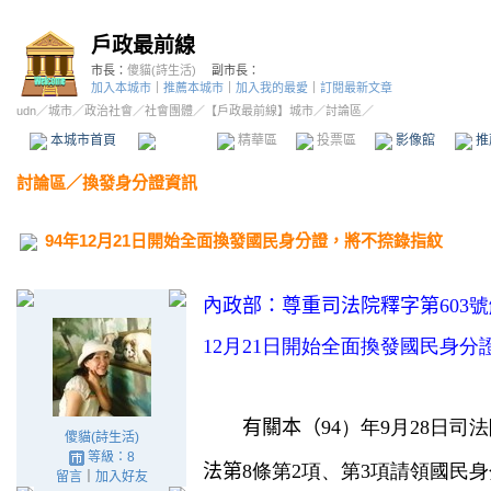
戶政最前線
市長：
傻貓(詩生活)
副市長：
加入本城市
｜
推薦本城市
｜
加入我的最愛
｜
訂閱最新文章
udn
／
城市
／
政治社會
／
社會團體
／
【戶政最前線】城市
／討論區／
本城市首頁
討論區
精華區
投票區
影像館
推
討論區
／
換發身分證資訊
94年12月21日開始全面換發國民身分證，將不捺錄指紋
內政部：尊重司法院釋字第
603
12月21日開始全面換發國民身分
　　有關本（
94）年9月28日司
傻貓(詩生活)
等級：8
法第
8條第2項、第3項請領國民
留言
｜
加入好友