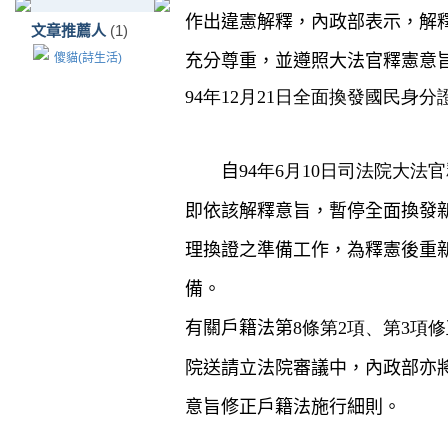
作出違憲解釋，內政部表示，解
文章推薦人
(1)
傻貓(詩生活)
充分尊重，並遵照大法官釋憲意
94年12月21日全面換發國民身分
　　自
94年6月10日司法院大法
即依該解釋意旨，暫停全面換發
理換證之準備工作，為釋憲後重
備。
有關戶籍法第
8條第2項、第3項修
院送請立法院審議中，內政部亦
意旨修正戶籍法施行細則。