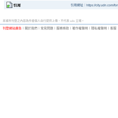
引用網址：https://city.udn.com/fo
本城市刊登之內容為作者個人自行提供上傳，不代表 udn 立場。
刊登網站廣告
︱
關於我們
︱
常見問題
︱
服務條款
︱
著作權聲明
︱
隱私權聲明
︱
客服