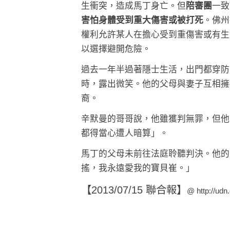
生衝突，造成馬丁身亡。但
陪審團
一致
害怕身體受到重大傷害或被打死
。佛州
權利允許某人在擔心受到重傷害或有生
以選擇避開危險。
過去一年半過著隱士生活，出門都穿防
時，露出微笑。他的父母與妻子互相擁
裔。
辛默曼的哥哥說，他雖獲判無罪，但他
都得當心遭人暗算」。
馬丁的父母未前往法庭聆聽判決。他的
搖，我永遠愛我的寶貝崔。」
【2013/07/15 聯合報】
@
http://udn