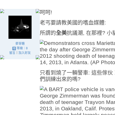
呵呵!
老丐要請教美國的嗜血媒體:
所謂的
全美
抗議潮, 在那裡? 
麥芽糖
等級：8
留言
｜
加入好友
只看到燒了一輛警車: 這些傢伙
們訓練出來的嗎?