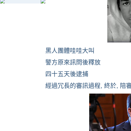
黑人團體哇哇大叫
警方原來訊問後釋放
四十五天後逮捕
經過冗長的審訊過程, 終於, 陪