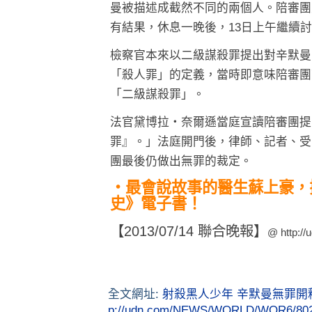
曼被描述成截然不同的兩個人。陪審團
有結果，休息一晚後，13日上午繼續
檢察官本來以二級謀殺罪提出對辛默曼
「殺人罪」的定義，當時即意味陪審團
「二級謀殺罪」。
法官黛博拉‧奈爾遜當庭宣讀陪審團提
罪』。」法庭開門後，律師、記者、受
團最後仍做出無罪的裁定。
‧最會說故事的醫生蘇上豪，
史》電子書！
【2013/07/14 聯合晚報】
@
http:/
全文網址:
射殺黑人少年 辛默曼無罪開釋 
p://udn.com/NEWS/WORLD/WOR6/8027