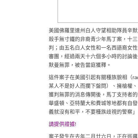
美國佛羅里達州白人守望相助隊員辛默
殺手無寸鐵的非裔青少年馬丁案，十三
判；由五名白人女性和一名西語裔女性
審團，經過兩天十六個多小時的討論後
默曼無罪，被告當庭獲釋。
這件案子在美國引起有關種族貌相（racia
某人不是好人而攔下盤問）、擁槍權、
獲判無罪的消息傳開後，馬丁支持者的
華盛頓、亞特蘭大和費城等地都有自發
義就沒有和平，不要種族歧視的警察」
請提供證據!
案子發生在去年二月廿六日，正在巡邏