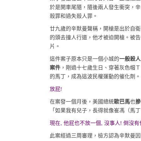
於是開車尾隨，隨後兩人發生衝突，辛
殺罪和過失殺人罪。
廿九歲的辛默曼聲稱，開槍是出於自衛
的頭去撞人行道，他才被迫開槍。被告
片。
這件案子原本只是一個小城的
一般殺人
案件
，剛過十七歲生日、穿著灰色帽Ｔ、手
的馬丁，成為這波民權運動的催化劑。
放屁!
在案發一個月後，美國總統
歐巴馬
也
摻
「如果我有兒子，長得就像崔馮（馬丁
現在, 他屁也不放一個, 沒事人! 倒沒
此案經過三周審理，檢方認為辛默曼因