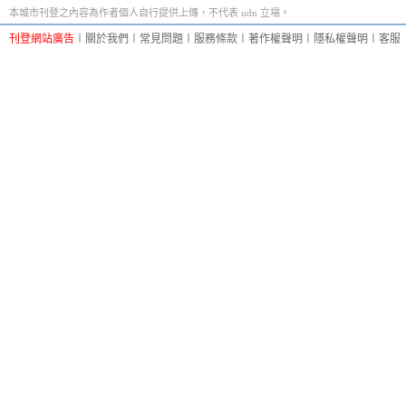
本城市刊登之內容為作者個人自行提供上傳，不代表 udn 立場。
刊登網站廣告
︱
關於我們
︱
常見問題
︱
服務條款
︱
著作權聲明
︱
隱私權聲明
︱
客服