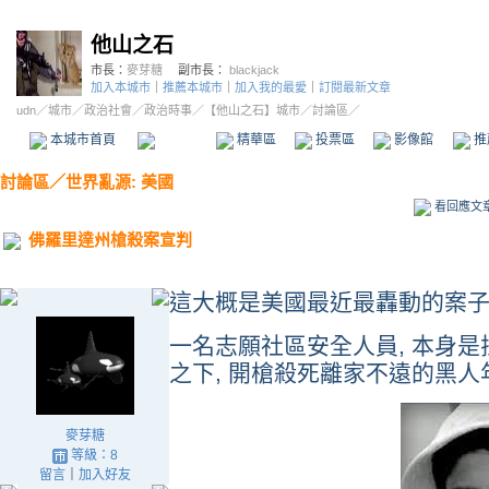
他山之石
市長：
麥芽糖
副市長：
blackjack
加入本城市
｜
推薦本城市
｜
加入我的最愛
｜
訂閱最新文章
udn
／
城市
／
政治社會
／
政治時事
／
【他山之石】城市
／討論區／
本城市首頁
討論區
精華區
投票區
影像館
推
討論區
／
世界亂源: 美國
看回應文
佛羅里達州槍殺案宣判
這大概是美國最近最轟動的案子
一名志願社區安全人員, 本身是拉
之下, 開槍殺死離家不遠的黑人
麥芽糖
等級：8
留言
｜
加入好友