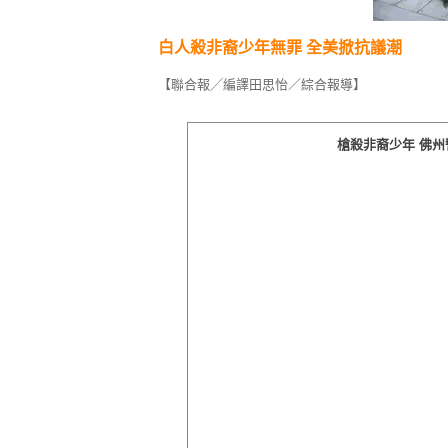
白人殺非裔少年無罪 全美掀抗議潮
【聯合報╱編譯田思怡／綜合報導】
槍殺非裔少年 佛