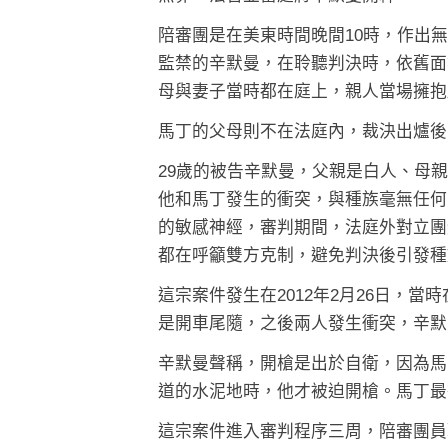
陪審團是在美東時間晚間10時，作出
監禁的辛默曼，在聆聽判決時，依舊面
母與妻子當時都在庭上，親人當場擁抱
馬丁的父母則不在法庭內，裁決出爐後
29歲的被告辛默曼，父親是白人、母
他和馬丁發生的衝突，與種族毫無任何
的敏感神經，審判期間，法庭外對立團
都在呼籲雙方克制，避免判決後引發種
這宗案件發生在2012年2月26日，
是開車尾隨，之後兩人發生衝突，辛默
辛默曼聲稱，開槍是出於自衛，因為馬
道的水泥地時，他才被迫開槍。馬丁最
這宗案件進入審判程序三周，陪審團員