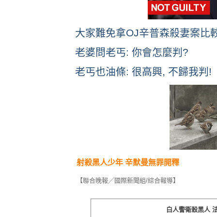
大家難免拿OJ辛普森殺妻案比
老婆問老丐: 你會怎麼判?
老丐也油條: 很高興, 不歸我判!
射殺黑人少年 辛默曼無罪開釋
【聯合晚報╱國際新聞組/綜合報導】
白人警衛殺黑人 