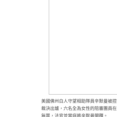
美國佛州白人守望相助隊員辛默曼被控
裁決出爐，六名全為女性的陪審團員在
無罪，法官並當庭將辛默曼開釋。