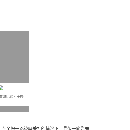
童魯比歐。美聯
，在全場一路被壓著打的情況下，最後一節靠著