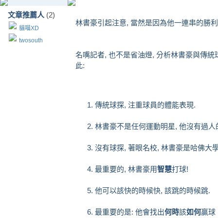
文章推薦人
(2)
林書豪引起注意, 當然是因為他一連串的勝利
貓喵XD
twosouth
名嘴記者, 也不是省油燈, 分析林書豪與傳統球
此:
傳統球探, 注重球員的體能表現.
林書豪不是任何運動明星, 他沒有過人
沒有球探, 著眼名校, 林書豪是哈佛大
最重要的, 林書豪用
智慧
打球!
他可以該快的時候快, 該跳的時候跳.
最重要的是: 他會找出
何時
該
如何
贏球