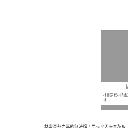
林書豪戰灰狼金
社
林書豪熱力真的無法擋！尼克今天座客灰狼