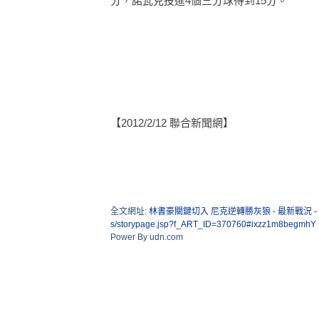
分，諾瓦克投進4個三分球得到15分。
【2012/2/12 聯合新聞網】
全文網址:
林書豪關鍵切入 尼克逆轉勝灰狼 - 最新戰況 - 
s/storypage.jsp?f_ART_ID=370760#ixzz1m8begmhY
Power By udn.com