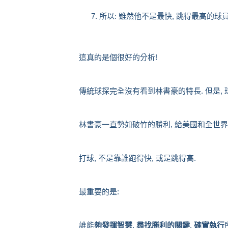
所以: 雖然他不是最快, 跳得最高的球員
這真的是個很好的分析!
傳統球探完全沒有看到林書豪的特長. 但是, 
林書豪一直勢如破竹的勝利, 給美國和全世界
打球, 不是靠誰跑得快, 或是跳得高.
最重要的是:
誰能
夠發揮智慧
,
尋找勝利的關鍵
,
確實執行