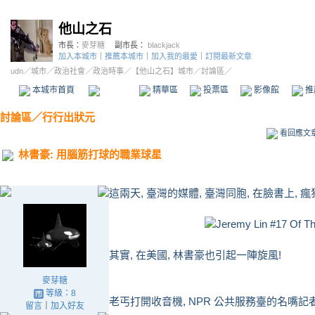
他山之石
市長：
麥芽糖
副市長：
blackjack
加入本城市
｜
推薦本城市
｜
加入我的最愛
｜
訂閱最新文章
udn
／
城市
／
政治社會
／
政治時事
／
【他山之石】城市
／討論區／
本城市首頁
討論區
精華區
投票區
影像館
推
討論區
／
行行出狀元
看回應文
林書豪: 用腦筋打球的職業球星
這兩天, 臺灣的媒體, 臺灣同胞, 在臉書上, 
其實, 在美國, 林書豪也引起一陣旋風!
麥芽糖
等級：8
老丐打開收音機, NPR 公共服務臺的名嘴記
留言
｜
加入好友