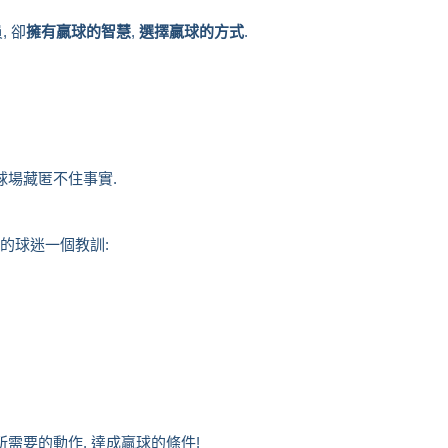
, 卻
擁有贏球的智慧
,
選擇贏球的方式
.
球場藏匿不住事實.
的球迷一個教訓:
所需要的動作, 達成贏球的條件!