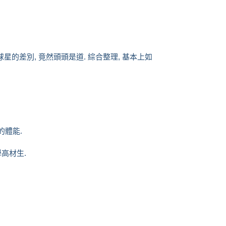
星的差別, 竟然頭頭是道. 綜合整理, 基本上如
的體能.
學高材生.