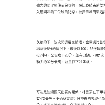
強力的防守壓住灰狼攻勢，在比賽結束前雙方9
入硬闖灰狼三位球員防線，被撞倒地而製造犯
灰狼的下一波攻勢遭尼克破壞，金童盧比歐發
場落後8分的情況下，最後以100：98逆轉
投7中4，全場攻下20分，並有6籃板、8助
勒夫的32分最高，並且抓下21籃板。
可能是連續兩天出賽的關係，林書豪在下半場
有4次失誤。不過林書豪近日神奇的表現也激