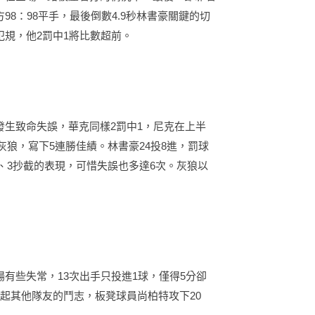
8：98平手，最後倒數4.9秒林書豪關鍵的切
規，他2罰中1將比數超前。
生致命失誤，華克同樣2罰中1，尼克在上半
勝灰狼，寫下5連勝佳績。林書豪24投8進，罰球
攻、3抄截的表現，可惜失誤也多達6次。灰狼以
有些失常，13次出手只投進1球，僅得5分卻
起其他隊友的鬥志，板凳球員尚柏特攻下20