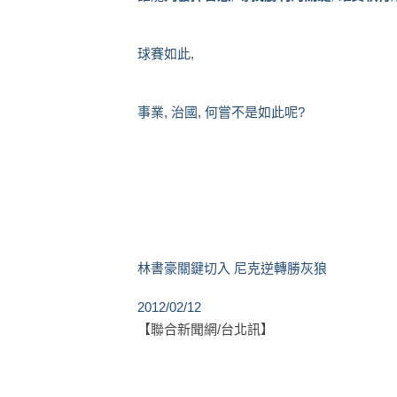
球賽如此,
事業, 治國, 何嘗不是如此呢?
林書豪關鍵切入 尼克逆轉勝灰狼
2012/02/12
【聯合新聞網/台北訊】