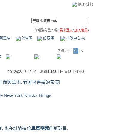
網路城邦
你還沒有登入喔(
馬上登入
/
加入會員
)
薦連結
公告區
訪客簿
市政中心
(0)
字體：
小
中
大
章
2012/02/12 12:16 瀏覽
4,493
｜回應
13
｜
推薦
2
瘋狂而興奮地, 看著林書豪的表演!
者, 也在討論這位
異軍突起
的新球星.