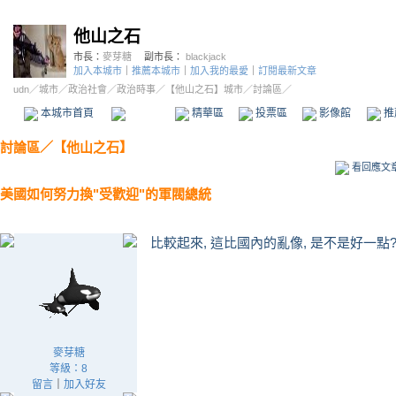
他山之石
市長：
麥芽糖
副市長：
blackjack
加入本城市
｜
推薦本城市
｜
加入我的最愛
｜
訂閱最新文章
udn
／
城市
／
政治社會
／
政治時事
／
【他山之石】城市
／討論區／
本城市首頁
討論區
精華區
投票區
影像館
推
討論區
／
【他山之石】
看回應文
美國如何努力換"受歡迎"的軍閥總統
比較起來, 這比國內的亂像, 是不是好一點
麥芽糖
等級：8
留言
｜
加入好友