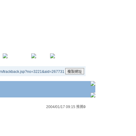
um/trackback.jsp?no=3221&aid=267731
2004/01/17 09:15
推薦
0