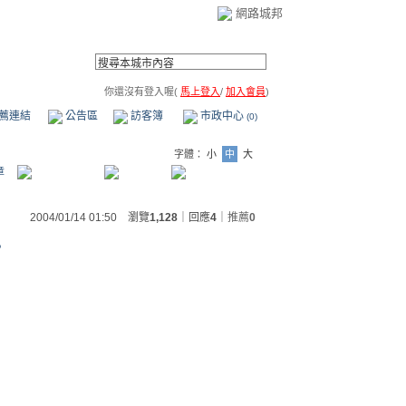
網路城邦
你還沒有登入喔(
馬上登入
/
加入會員
)
薦連結
公告區
訪客簿
市政中心
(0)
字體：
小
中
大
章
2004/01/14 01:50 瀏覽
1,128
｜回應
4
｜
推薦
0
?