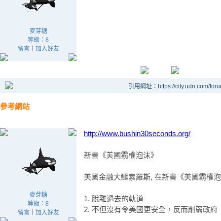
麥芽糖
等級：8
留言
｜
加入好友
引用網址：https://city.udn.com/for
參考網站
http://www.bushin30seconds.org/
新書《美國霸權泡沫》
美國金融大鱷索羅斯, 在新書《美國霸權
麥芽糖
1. 脫離過去的軌道
等級：8
2. 不但沒有令美國更安全，反而削弱政府
留言
｜
加入好友