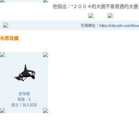
他指出：“２００４的大選不是普通的大選
引用網址：https://city.udn.com/for
布希政績
麥芽糖
等級：8
留言
｜
加入好友