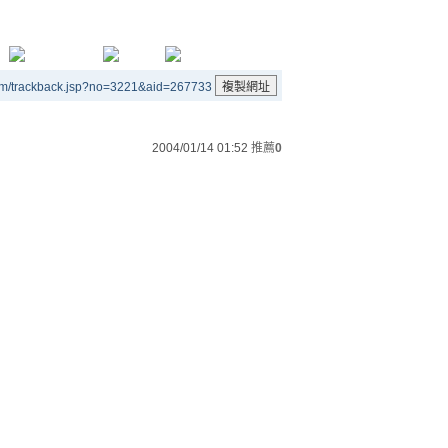
um/trackback.jsp?no=3221&aid=267733
2004/01/14 01:52
推薦
0