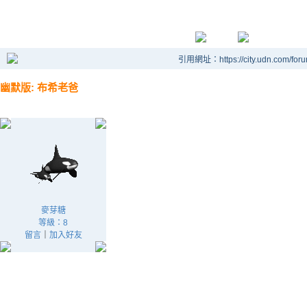
引用網址：https://city.udn.com/for
幽默版: 布希老爸
麥芽糖
等級：8
留言
｜
加入好友