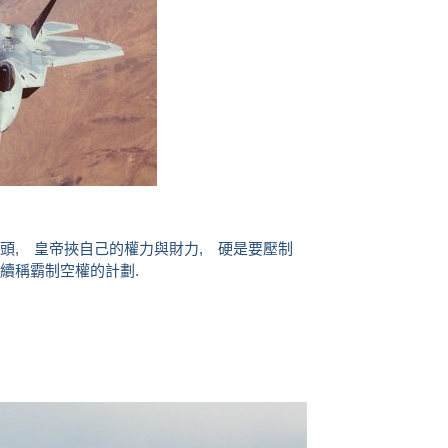
頭, 皇帝挾自己的權力與財力, 硬是要壓制
續稱霸制空權的計劃.