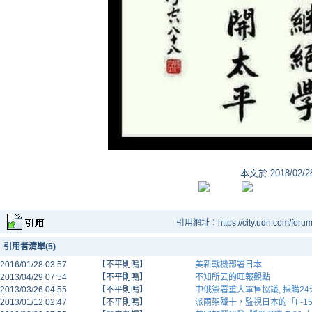
本文於
2018/02/
引用網址：https://city.udn.com/foru
引用者清單(5)
2016/01/28 03:57
【不平則鳴】
美新戰機部署日本
2013/04/29 07:54
【不平則鳴】
不知所云的旺報觀點
2013/03/26 04:55
【不平則鳴】
中俄簽署重大軍售協議, 採購24
2013/01/12 02:47
【不平則鳴】
派兩架殲十，監視日本的「F-1