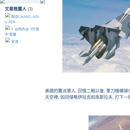
文章推薦人
(3)
龍女CHANG, HSI
U-FEN
》@飛虎@《忙碌
中-暫離
安津
美國的鷹派軍人, 回憶二戰以後, 軍刀機橫掃米格
天空裡, 如同侵略伊拉克和南斯拉夫, 打下一