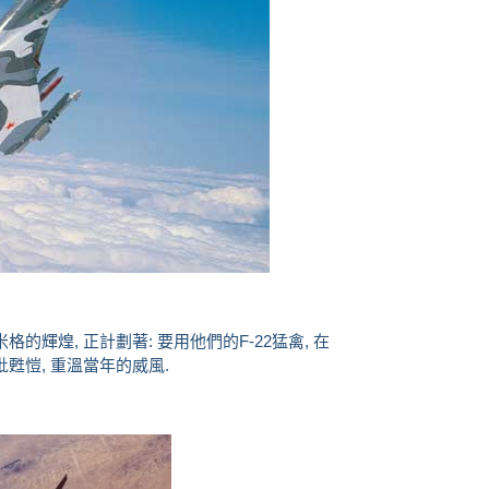
的輝煌, 正計劃著: 要用他們的F-22猛禽, 在
批甦愷, 重溫當年的威風.