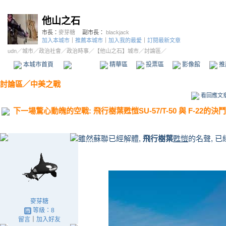
他山之石
市長：
麥芽糖
副市長：
blackjack
加入本城市
｜
推薦本城市
｜
加入我的最愛
｜
訂閱最新文章
udn
／
城市
／
政治社會
／
政治時事
／
【他山之石】城市
／討論區／
本城市首頁
討論區
精華區
投票區
影像館
推
討論區
／
中美之戰
看回應文
下一場驚心動魄的空戰: 飛行樹葉甦愷SU-57/T-50 與 F-22的決鬥
雖然蘇聯已經解體,
飛行樹葉
甦愷
的名聲, 已
麥芽糖
等級：8
留言
｜
加入好友