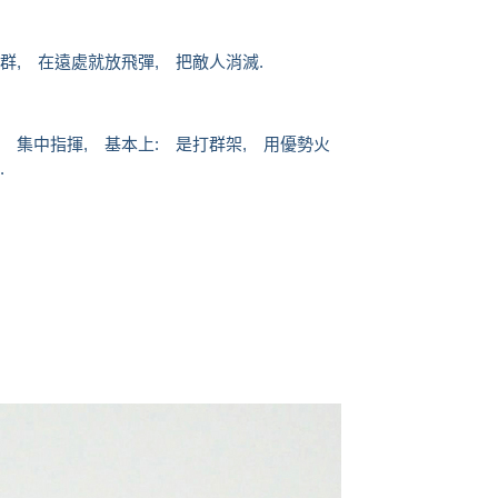
群, 在遠處就放飛彈, 把敵人消滅.
 集中指揮, 基本上: 是打群架, 用優勢火
.