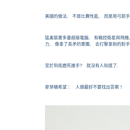
美國的做法, 不是比賽性能, 而是用弓箭手
猛禽裝置多臺超級電腦, 有戰控衛星與飛機,
力, 像拿了長矛的軍團, 去打擊拿劍的對手
至於到底鹿死誰手? 就沒有人知道了.
麥芽糖希望： 人類最好不要找出答案！