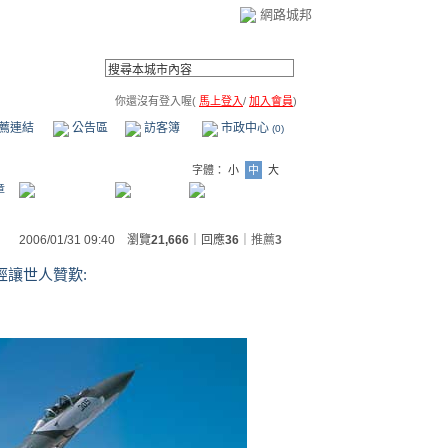
網路城邦
你還沒有登入喔(
馬上登入
/
加入會員
)
薦連結
公告區
訪客簿
市政中心
(0)
字體：
小
中
大
章
2006/01/31 09:40 瀏覽
21,666
｜回應
36
｜
推薦
3
經讓世人贊歎: