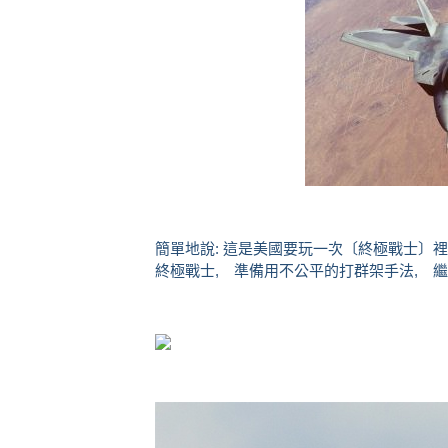
簡單地說: 這是美國要玩一次〔終極戰士〕裡
終極戰士, 準備用不公平的打群架手法, 繼