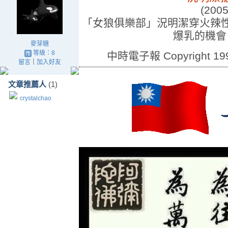
(2005
「女狼俱樂部」況明潔穿火辣
爆乳的機會
麥芽糖
等級：8
中時電子報 Copyright 1995 
留言
｜
加入好友
文章推薦人
(1)
crystalchao