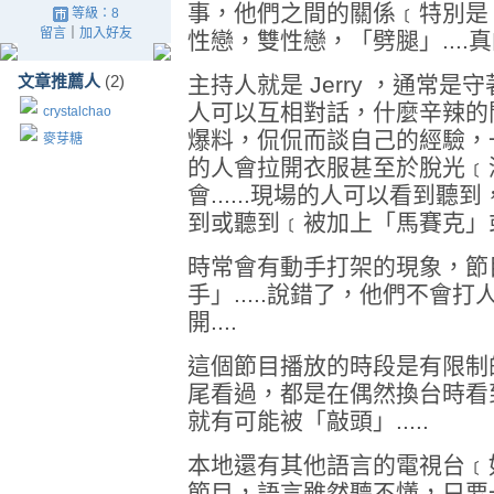
事，他們之間的關係﹝特別是
等級：8
留言
｜
加入好友
性戀，雙性戀，「劈腿」....真
文章推薦人
(2)
主持人就是 Jerry ，通常
人可以互相對話，什麼辛辣的
crystalchao
爆料，侃侃而談自己的經驗，
麥芽糖
的人會拉開衣服甚至於脫光﹝
會......現場的人可以看到
到或聽到﹝被加上「馬賽克」或是
時常會有動手打架的現象，節
手」.....說錯了，他們不會
開....
這個節目播放的時段是有限制
尾看過，都是在偶然換台時看
就有可能被「敲頭」.....
本地還有其他語言的電視台﹝
節目，語言雖然聽不懂，只要