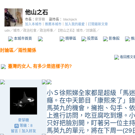
他山之石
市長：
麥芽糖
副市長：
blackjack
加入本城市
｜
推薦本城市
｜
加入我的最愛
｜
訂閱最新文章
udn
／
城市
／
政治社會
／
政治時事
／
【他山之石】城市
／討論區／
本城市首頁
討論區
精華區
投票區
影像館
推
討論區
／
兩性關係
看回應文
臺灣的女人, 有多少是這樣子的?
小Ｓ徐熙娣全家都是超級「馬
癮。在中天節目「康熙來了」
馬英九的機會，擁抱、勾手、
上進行訪問，吃豆腐吃到爆。
麥芽糖
只好把臉別開，盯著另一位主
等級：8
馬英九的單元，將在下周一(29
留言
｜
加入好友