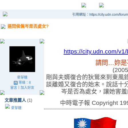
引用網址：https://city.udn.com/foru
逼問侯佩岑是否處女?
https://city.udn.com/v1
請問…妳是
(2005
剛與夫婿復合的狄鶯來到東風
麥芽糖
等級：8
談離婚又復合的始末。說話十
留言
｜
加入好友
岑是否為處女，讓她害羞
文章推薦人
(1)
中時電子報 Copyright 1995 
麥芽糖