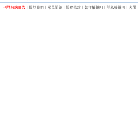
刊登網站廣告
︱
關於我們
︱
常見問題
︱
服務條款
︱
著作權聲明
︱
隱私權聲明
︱
客服