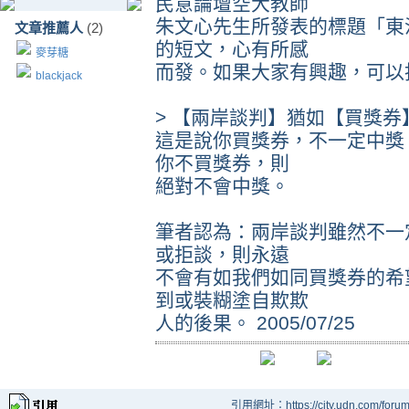
民意論壇空大教師
朱文心先生所發表的標題「東
文章推薦人
(2)
的短文，心有所感
麥芽糖
而發。如果大家有興趣，可以
blackjack
> 【兩岸談判】猶如【買獎券
這是說你買獎券，不一定中獎
你不買獎券，則
絕對不會中獎。
筆者認為：兩岸談判雖然不一
或拒談，則永遠
不會有如我們如同買獎券的希
到或裝糊塗自欺欺
人的後果。 2005/07/25
引用網址：https://city.udn.com/foru