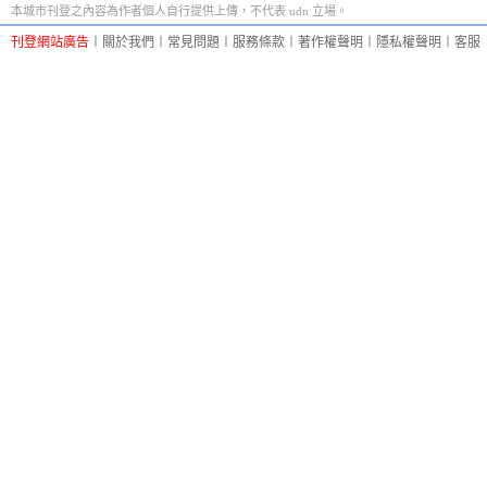
本城市刊登之內容為作者個人自行提供上傳，不代表 udn 立場。
刊登網站廣告
︱
關於我們
︱
常見問題
︱
服務條款
︱
著作權聲明
︱
隱私權聲明
︱
客服