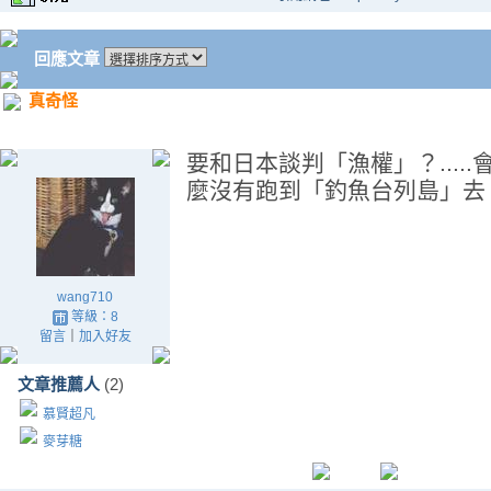
回應文章
真奇怪
要和日本談判「漁權」？....
麼沒有跑到「釣魚台列島」去「宣
wang710
等級：8
留言
｜
加入好友
文章推薦人
(2)
慕賢超凡
麥芽糖