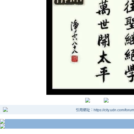
引用網址：https://city.udn.com/foru