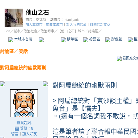
他山之石
市長：
麥芽糖
副市長：
blackjack
加入本城市
｜
推薦本城市
｜
加入我的最愛
｜
訂閱最新文章
udn
／
城市
／
政治社會
／
政治時事
／
【他山之石】城市
／討論區／
本城市首頁
討論區
精華區
投票區
影像館
推
討論區
／
笑話
看回應文
對阿扁總統的幽默兩則
對阿扁總統的幽默兩則
> 阿扁總統對「東沙談主權
魚台」是【懦夫】
。(還有一個名詞我不敢說，
慕賢超凡
等級：8
這是筆者讀了聯合報中華民國
留言
｜
加入好友