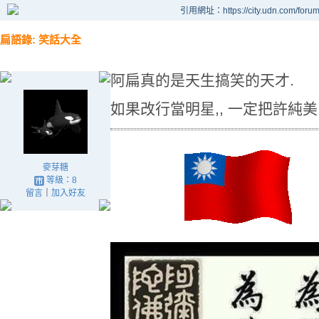
引用網址：https://city.udn.com/foru
扁語錄: 笑話大全
阿扁真的是天生搞笑的天才.
如果改行當明星,, 一定把許純美
麥芽糖
等級：8
留言
｜
加入好友