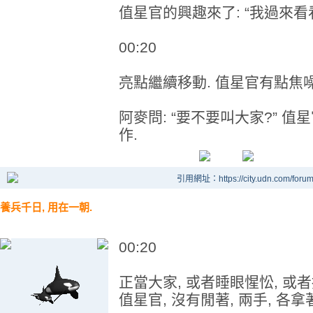
值星官的興趣來了: “我過來看
00:20
亮點繼續移動. 值星官有點焦噪:
阿麥問: “要不要叫大家?” 值
作.
引用網址：https://city.udn.com/foru
養兵千日, 用在一朝.
00:20
正當大家, 或者睡眼惺忪, 或
值星官, 沒有閒著, 兩手, 各