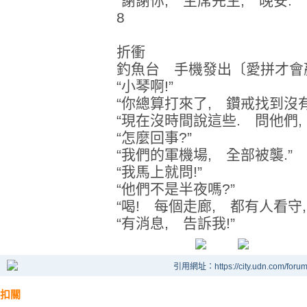
“謝謝你, 主席先生, 晚安.”
8
折衝
釣魚台 手機發出〔愛拼才會贏
“小琴啊!”
“你總算打來了, 鑽戒找到沒有
“現在沒時間說這些. 問他們,
“怎麼回事?”
“我們的軍機場, 全部被襲.”
“我馬上就問!”
“他們不是半夜嗎?”
“喝! 每個走廊, 都有人看守
“有消息, 告訴我!”
引用網址：https://city.udn.com/foru
扣關