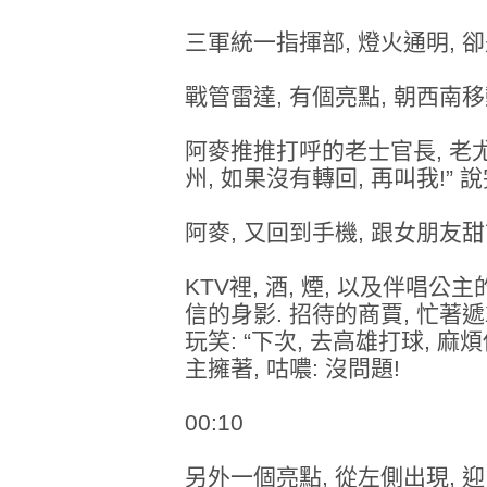
三軍統一指揮部, 燈火通明, 
戰管雷達, 有個亮點, 朝西南移
阿麥推推打呼的老士官長, 老尤揉
州, 如果沒有轉回, 再叫我!” 
阿麥, 又回到手機, 跟女朋友
KTV裡, 酒, 煙, 以及伴唱
信的身影. 招待的商賈, 忙著遞
玩笑: “下次, 去高雄打球, 麻
主擁著, 咕噥: 沒問題!
00:10
另外一個亮點, 從左側出現, 