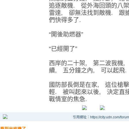
追逐敵機. 從外海回頭的八架
雷達, 卻無法找到敵機. 跟
們快得多了.
“開後助燃器”
“已經開了”
西岸的二十架, 第二波我機,
續, 五分鐘之內, 可以起飛.
國防部長倒是在家, 這位槍擊
輕. 被叫起來以後, 決定直
戰情室的焦急.
引用網址：https://city.udn.com/foru
看到米格機了