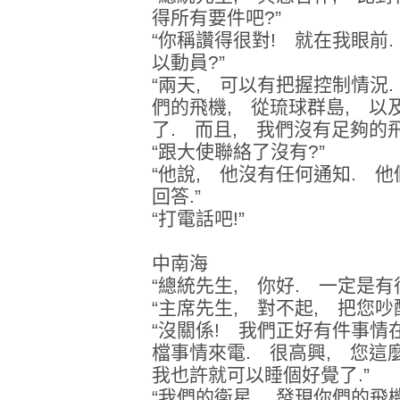
得所有要件吧?”
“你稱讚得很對! 就在我眼前.
以動員?”
“兩天, 可以有把握控制情況.
們的飛機, 從琉球群島, 以
了. 而且, 我們沒有足夠的飛
“跟大使聯絡了沒有?”
“他說, 他沒有任何通知. 他
回答.”
“打電話吧!”
中南海
“總統先生, 你好. 一定是有
“主席先生, 對不起, 把您吵
“沒關係! 我們正好有件事情
檔事情來電. 很高興, 您這
我也許就可以睡個好覺了.”
“我們的衛星, 發現你們的飛機