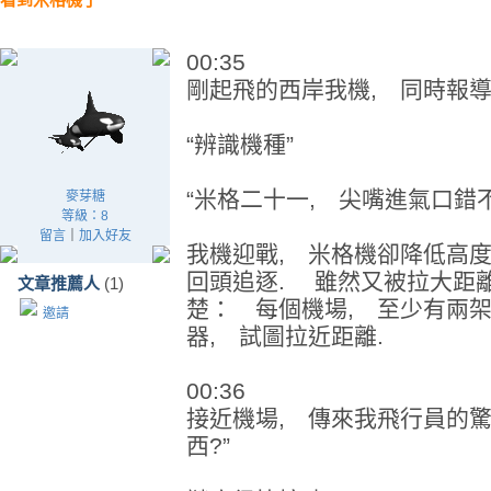
00:35
剛起飛的西岸我機, 同時報導
“辨識機種”
“米格二十一, 尖嘴進氣口錯
麥芽糖
等級：8
留言
｜
加入好友
我機迎戰, 米格機卻降低高度
回頭追逐. 雖然又被拉大距離
文章推薦人
(1)
楚： 每個機場, 至少有兩架
邀請
器, 試圖拉近距離.
00:36
接近機場, 傳來我飛行員的驚
西?”