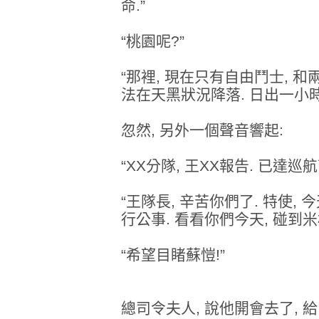
命.”
“桃園呢?”
“那裡, 現在只有自由鬥士, 和
法在天黑狀況降落. 日出一小時
忽然, 另外一個聲音響起:
“XX分隊, 王XX報告. 已達巡
“王隊長, 辛苦你們了. 特使, 
行公事. 看看你們今天, 碰到米
“希望目睹蘇愷!”
總司令夫人, 說他開會去了, 