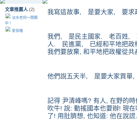
文章推薦人
(2)
我寫這故事, 是要大家, 要求
淡水老何～閉關
中！
麥芽糖
我們, 是民主國家. 老百姓,
人. 民進黨, 已經和平地把政權
我們要放棄, 和平地把政權從共產
他們說五天半, 是要大家買單,
記得 尹清峰嗎? 有人, 在野的時
吹牛! 說: 動搖國本也要辦! 現在
了! 用肚臍想, 也知道: 他在說謊