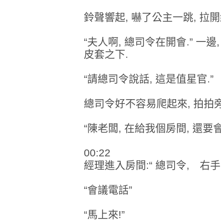
鈴聲響起, 嚇了公主一跳, 拉
“夫人啊, 總司令在開會.” 一
皮套之下.
“請總司令說話, 這是值星官.”
總司令好不容易爬起來, 拍拍旁
“陳老闆, 在給我個房間, 還要
00:22
經理進入房間:“ 總司令, 右
“會議電話”
“馬上來!”