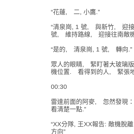
“花蓮, 二, 小鷹.”
“清泉崗, 1 號, 與新竹, 迎
號, 維持路線, 迎接往南敵機
“是的, 清泉崗, 1 號, 轉向.”
眾人的眼睛, 緊盯著大玻璃版
機位置. 看得到的人, 緊張地
00:30
雷達前面的阿麥, 忽然發現：“
看清楚一點.”
“XX分隊, 王XX報告: 敵機
方向”