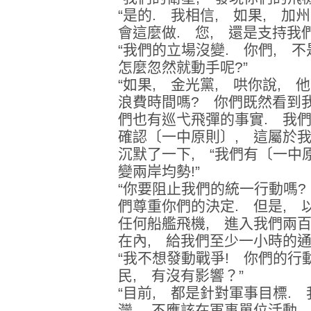
“是的. 我相信, 如果, 加
會這麼做. 您, 還是支持我
“我們的立場沒變. 你們, 
怎麼忽然就動手呢?”
“如果, 金光黨, 哄你說, 
浪費時間嗎? 你們既然看到我
們也有巡弋飛彈的事實. 我
確認〔一中原則〕, 這屬於我
沉默了一下, “我們有〔一中
變兩岸均勢!”
“你要阻止我們的統一行動嗎?
們尊重你們的決定. 但是, 
任何船艦飛機, 進入我們兩
在內, 給我們至少一小時的通
“我不想發動戰爭! 你們的行
民, 有沒有影響？”
“目前, 都是針對軍事目標. 
灣, 不應該在軍事單位活動.