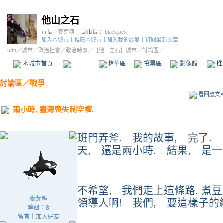
他山之石
市長：
麥芽糖
副市長：
blackjack
加入本城市
｜
推薦本城市
｜
加入我的最愛
｜
訂閱最新文章
udn
／
城市
／
政治社會
／
政治時事
／
【他山之石】城市
／討論區／
本城市首頁
討論區
精華區
投票區
影像館
推
討論區
／
戰爭
看回應文
兩小時, 臺灣喪失制空權.
班門弄斧. 我的故事, 完了. 
天, 還是兩小時. 結果, 是
不希望, 我們走上這條路. 煮豆
麥芽糖
領導人啊! 我們, 要這樣子的
等級：8
留言
｜
加入好友