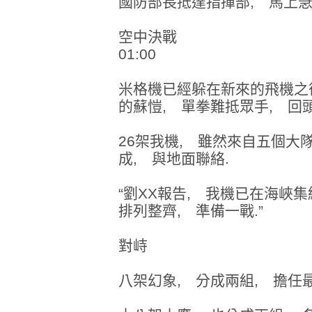
國防部長抵達指揮部, 馬上急
空中決戰
01:00
米格機已經躲在新來的飛機之
的蘇愷, 單拳難抵眾手, 回
26架我機, 雖然來自五個大
成, 與地面聯絡.
“劉XX報告, 我機已在海峽
排列整齊, 準備一戰.”
對峙
八架幻象, 分成兩組, 擔任最