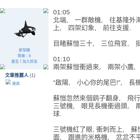
01:05
北端, 一群敵機, 往基隆外
上, 四架幻象, 前往支援.
目睹蘇愷三十, 三位飛官, 
麥芽糖
等級：8
01:10
留言
｜
加入好友
兩架蘇愷衝過來, 兩架小鷹,
文章推薦人
(1)
“啟陽, 小心你的尾巴!”, 
邀請
蘇愷忽然來個鹞子翻身, 飛
三號機, 眼見長機衝過頭, 
球.
三號機紅了眼, 衝刺而上, 
面, 跟進的米格機, 忿忿不