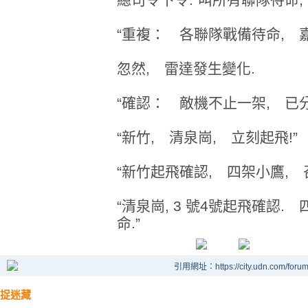
“重複： 各聯隊戰備待命, 嘉
忽然, 雷達發生變化.
“確認： 敵機不止一架, 已分
“新竹, 清泉崗, 立刻起飛!”
“新竹起飛確認, 四架小鷹, 
“清泉崗, 3 號4號起飛確認.
命.”
引用網址：https://city.udn.com/foru
捉迷藏