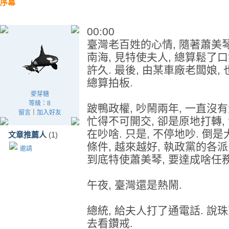
序幕
00:00
臺灣老百姓的心情, 隨著蕭美琴,
南海, 見特使夫人, 總算鬆了口
許久. 最後, 由某車廠老闆娘,
總算拍板.
麥芽糖
等級：8
跛鴨政權, 吵鬧兩年, 一直沒有
留言
｜
加入好友
忙得不可開交, 卻是原地打轉, 
在吵啥. 只是, 不停地吵. 倒是
文章推薦人
(1)
條件, 越來越好, 執政黨的各派
邀請
到底特使蕭美琴, 要達成啥任
午夜, 臺灣還是熱鬧.
總統, 給夫人打了通電話. 說珠
去看鑽戒.