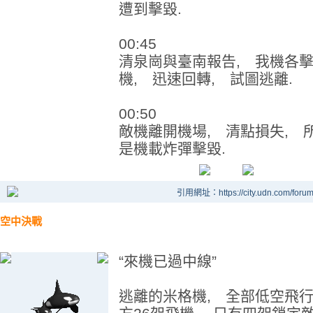
遭到擊毀.
00:45
清泉崗與臺南報告, 我機各
機, 迅速回轉, 試圖逃離.
00:50
敵機離開機場, 清點損失, 
是機載炸彈擊毀.
引用網址：https://city.udn.com/foru
空中決戰
“來機已過中線”
逃離的米格機, 全部低空飛行