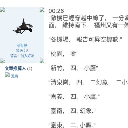
00:26
“敵機已經穿越中線了, 一分
面, 維持南下. 福州又有一架
“各機場, 報告可昇空機數.”
麥芽糖
等級：8
“桃園, 零”
留言
｜
加入好友
“新竹, 四, 小鷹”
文章推薦人
(1)
邀請
“清泉崗, 四, 二幻象, 二小
“嘉義, 四, 小鷹.”
“臺南, 四, 幻象.”
“臺東, 二, 小鷹.”