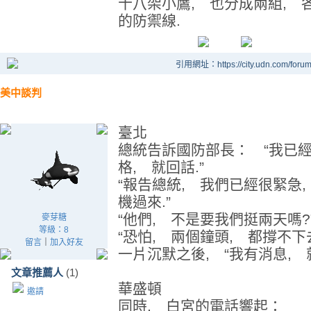
十八架小鷹, 也分成兩組, 
的防禦線.
引用網址：https://city.udn.com/foru
美中談判
臺北
總統告訴國防部長： “我已
格, 就回話.”
“報告總統, 我們已經很緊急
機過來.”
“他們, 不是要我們挺兩天嗎?
麥芽糖
等級：8
“恐怕, 兩個鐘頭, 都撐不下去
留言
｜
加入好友
一片沉默之後, “我有消息, 
文章推薦人
(1)
華盛頓
邀請
同時, 白宮的電話響起：