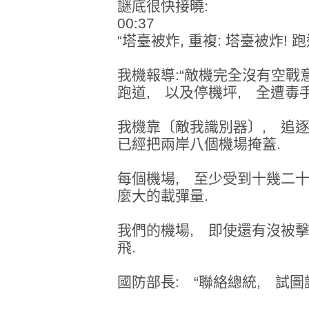
謎底很快接曉:
00:37
“塔臺被炸, 重複: 塔臺被炸! 
我機報導:“敵機完全沒有空戰
跑道, 以及停機坪, 全遭毒手
我機靠〔敵我識別器〕, 追逐
已經把兩岸八個機場掩蓋.
每個機場, 至少受到十幾二十
麼大的載彈量.
我們的機場, 即使還有沒被
飛.
國防部長: “聯絡總統, 試圖