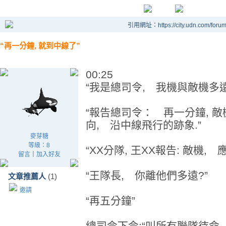
引用網址：https://city.udn.com/foru
“再一分鐘, 就到中線了”
00:25
“我是總司令, 我機與敵機多
“報告總司令： 再一分鐘, 
向, 沿中線飛行的跡象.”
麥芽糖
等級：8
“XX分隊, 王XX報告: 敵機, 
留言
｜
加入好友
“王隊長, 你離他們多遠?”
文章推薦人
(1)
邀請
“再五分鐘”
總司令下令:“叫所有聯隊待命,