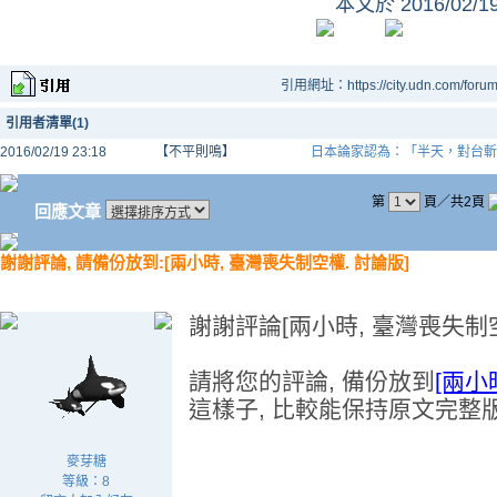
本文於
2016/02/
引用網址：https://city.udn.com/foru
引用者清單(1)
2016/02/19 23:18
【不平則鳴】
日本論家認為：「半天，對台斬
第
頁／共2頁
回應文章
謝謝評論, 請備份放到:[兩小時, 臺灣喪失制空權. 討論版]
謝謝評論[兩小時, 臺灣喪失制空
請將您的評論, 備份放到
[兩小
這樣子, 比較能保持原文完整版,
麥芽糖
等級：8