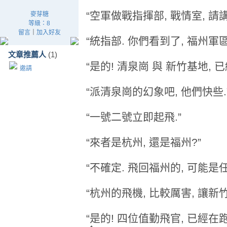
“空軍做戰指揮部, 戰情室, 請講
麥芽糖
等級：8
留言
｜
加入好友
“統指部. 你們看到了, 福州軍
文章推薦人
(1)
“是的! 清泉崗 與 新竹基地, 已
邀請
“派清泉崗的幻象吧, 他們快些.
“一號二號立即起飛.”
“來者是杭州, 還是福州?”
“不確定. 飛回福州的, 可能是任
“杭州的飛機, 比較厲害, 讓新竹
“是的! 四位值勤飛官, 已經在