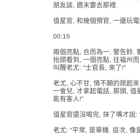
朋友談, 週末要去那裡.
值星官, 和幾個預官, 一邊玩電動
00:15
兩個亮點, 合而為一, 警告鈴,
抬頭看到, 一個亮點, 往福州而
叫醒老尤: “士官長, 來了!”
老尤, 心不甘, 情不願的爬起來
一會兒, 才拿起電話, 那頭, 值
能有客人!”
值星官還沒喝完, 抹了嘴才說: 
老尤: “平常, 是單機. 這次, 像