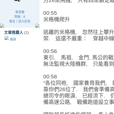
方26架飛機, 只有四架鎖定敵
00:55
麥芽糖
等級：8
米格機爬升
留言
｜
加入好友
逃離的米格機, 忽然往上攀升
文章推薦人
(1)
架. 這還不嚴重： 穿越中線
邀請
00:56
東引, 馬祖, 金門, 馬公的
無法監視大陸機群, 只能看到
00:58
“各位同袍, 國家養育我們, 
靠你們26位了. 我們會準備高
總司令的眼淚, 已經流下. 
備高速公路, 戰備跑道設立事