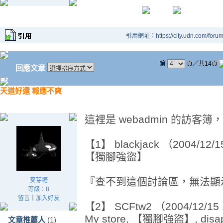
引用網址：https://city.udn.com/foru
第
頁／共14頁
回應文章
天道好還 報應不爽
這裡是 webadmin 的訪客
【1】 blackjack （2004/12/1
【獨腳強盜】
『查不到這個討論區，無法顯
麥芽糖
等級：8
留言
｜
加入好友
【2】 SCFtw2 （2004/12/15 
My store, 【獨腳強盜】, disapp
文章推薦人
(1)