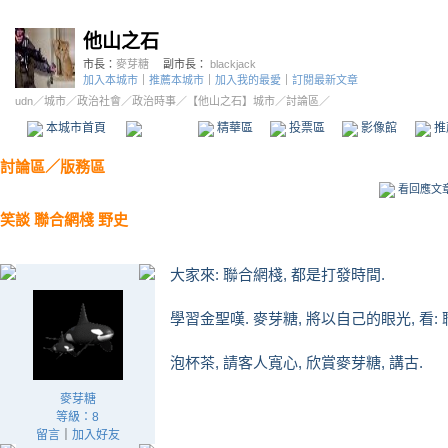
他山之石
市長：
麥芽糖
副市長：
blackjack
加入本城市
｜
推薦本城市
｜
加入我的最愛
｜
訂閱最新文章
udn
／
城市
／
政治社會
／
政治時事
／
【他山之石】城市
／討論區／
本城市首頁
討論區
精華區
投票區
影像館
推
討論區
／
版務區
看回應文
笑談 聯合網棧 野史
大家來: 聯合網棧, 都是打發時間.
學習金聖嘆. 麥芽糖, 將以自己的眼光, 看:
泡杯茶, 請客人寬心, 欣賞麥芽糖, 講古.
麥芽糖
等級：8
留言
｜
加入好友