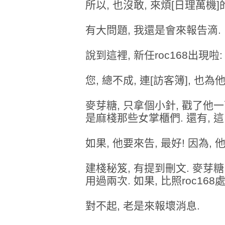
所以, 也沒敢, 來煩[日理萬機]
有大問題, 我還是會來報告滴.
說到這裡, 新任roc168出現啦
您, 總不成, 連[訪客簿], 也
麥芽糖, 只拿個小針, 戳了他一
是麻棧那些女掌櫃們. 還有, 
如果, 他要來告, 最好! 因為,
建棧秘笈, 有提到刪文. 麥芽糖
用過兩次. 如果, 比照roc168
對不起, 老是來報壞消息.