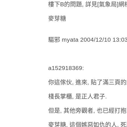
樓下B的問題, 詳見[氣象局]網
麥芽糖
驅邪 myata 2004/12/10 13:0
a152918369:
你這傢伙, 進來, 貼了滿三頁
棧長掌櫃, 是正人君子.
但是, 其他旁觀者, 也已經打抱
麥芽糖, 這個嫉惡如仇的人, 死