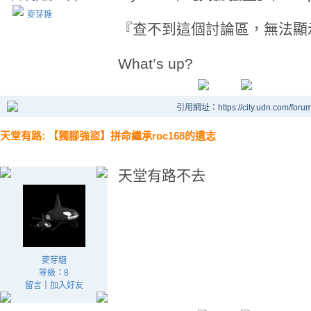
麥芽糖
『查不到這個討論區，無法顯
What’s up?
引用網址：https://city.udn.com/foru
天堂有路: 【獨腳強盜】拼命繼承roc168的遺志
天堂有路不去
麥芽糖
等級：8
留言
｜
加入好友