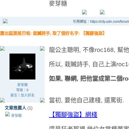
麥芽糖
引用網址：https://city.udn.com/foru
露出狐狸尾巴啦: 栽贓詩手, 取了個好名字: 【獨腳強盜】
龍公主聰明, 不像roc168, 幫
所以, 栽贓詩手, 自己上演roc1
如果, 聯網, 把他當成第二個ro
麥芽糖
等級：8
留言
｜
加入好友
當初, 要他自己建棧, 還罵街.
文章推薦人
(1)
【獨腳強盜】網棧
麥芽糖
還是狂老那裡 幾位女掌櫃厲害