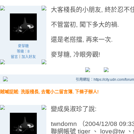
大客棧長的小朋友, 終於忍不住
不管當初, 闖下多大的禍.
還是老搭擋, 再來一次.
麥芽糖
等級：8
麥芽糖, 冷眼旁觀!
留言
｜
加入好友
引用網址：https://city.udn.com/foru
賊喊捉賊: 洗版棧長, 去電小二留言簿, 下條子辦人!
變成吳淑珍了說:
twndomn （2004/12/08 09:3
聯網帳號 tiger 、 love@tw