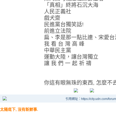
「真相」終將石沉大海
人民正義社
戲犬齋
民進黨台獨笑話!
前進立法院
扁、李是那一點比連、宋愛台
我 看 台 灣 高 峰
中華民主黨
運動大陸，讓台灣獨立
讓 我 們 一 起 祈 禱
你這有眼無珠的東西, 怎麼不
引用網址：https://city.udn.com/foru
太陽底下, 沒有新鮮事.