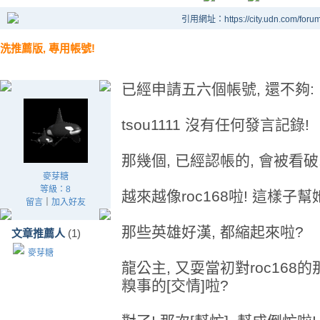
引用網址：https://city.udn.com/foru
洗推薦版, 專用帳號!
已經申請五六個帳號, 還不夠:
tsou1111 沒有任何發言記錄!
那幾個, 已經認帳的, 會被看破
麥芽糖
等級：8
越來越像roc168啦! 這樣子幫
留言
｜
加入好友
那些英雄好漢, 都縮起來啦?
文章推薦人
(1)
麥芽糖
龍公主, 又耍當初對roc168
糗事的[交情]啦?