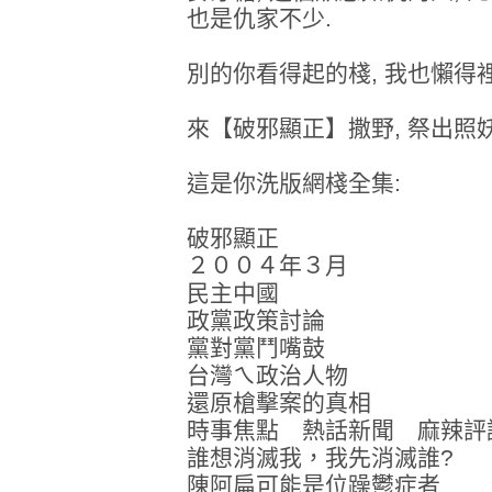
也是仇家不少.
別的你看得起的棧, 我也懶得裡
來【破邪顯正】撒野, 祭出照妖
這是你洗版網棧全集:
破邪顯正
２００４年３月
民主中國
政黨政策討論
黨對黨鬥嘴鼓
台灣ㄟ政治人物
還原槍擊案的真相
時事焦點 熱話新聞 麻辣評
誰想消滅我，我先消滅誰?
陳阿扁可能是位躁鬱症者