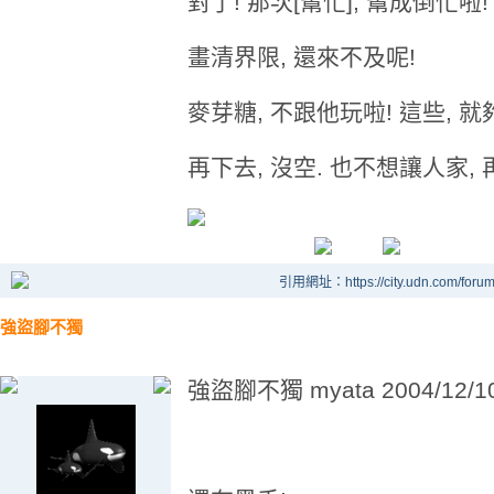
對了! 那次[幫忙], 幫成倒忙啦!
畫清界限, 還來不及呢!
麥芽糖, 不跟他玩啦! 這些, 
再下去, 沒空. 也不想讓人家, 
引用網址：https://city.udn.com/foru
強盜腳不獨
強盜腳不獨 myata 2004/12/10