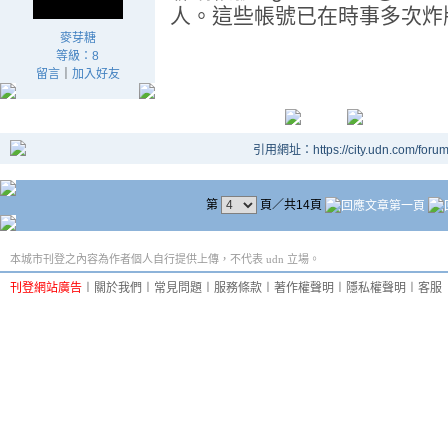
人。這些帳號已在時事多次炸版
麥芽糖
等級：8
留言
｜
加入好友
引用網址：https://city.udn.com/foru
第
頁／共14頁
本城市刊登之內容為作者個人自行提供上傳，不代表 udn 立場。
刊登網站廣告
︱
關於我們
︱
常見問題
︱
服務條款
︱
著作權聲明
︱
隱私權聲明
︱
客服