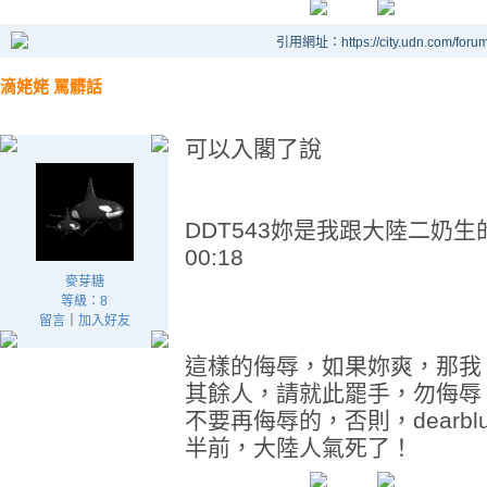
引用網址：https://city.udn.com/foru
滴姥姥 罵髒話
可以入閣了說
DDT543妳是我跟大陸二奶生的！ de
00:18
麥芽糖
等級：8
留言
｜
加入好友
這樣的侮辱，如果妳爽，那我『
其餘人，請就此罷手，勿侮辱
不要再侮辱的，否則，dearb
半前，大陸人氣死了！