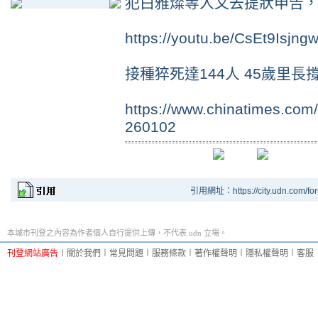
犯白雅燦等人又去提狀申告
https://youtu.be/CsEt9Isjng
接種猝死達144人 45歲里長
https://www.chinatimes.co
260102
引用網址：https://city.udn.com/fo
本城市刊登之內容為作者個人自行提供上傳，不代表 udn 立場。
刊登網站廣告
︱
關於我們
︱
常見問題
︱
服務條款
︱
著作權聲明
︱
隱私權聲明
︱
客服