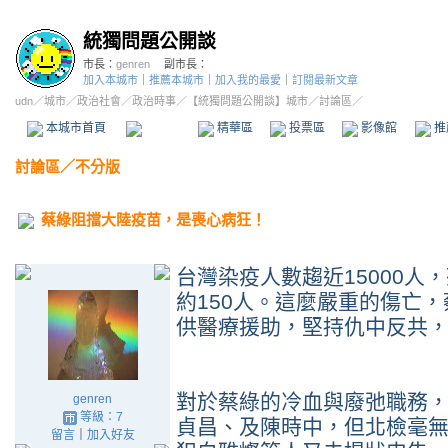
統獨問題公開談
市長：
genren
副市長：
加入本城市
｜
推薦本城市
｜
加入我的最愛
｜
訂閱最新文章
udn
／
城市
／
政治社會
／
政治時事
／
【統獨問題公開談】城市
／討論區／
本城市首頁
討論區
精華區
投票區
影像館
推
討論區
／
不分版
蔡綠阻擋大陸疫苗，是喪心病狂！
台灣染疫人數趨近15000人
約150人。這麼嚴重的傷亡
供醫療援助，堅持仇中反共
對於蔡綠的冷血與廢弛職務
genren
等級：7
貞昌、及陳時中，但北檢毫
留言
｜
加入好友