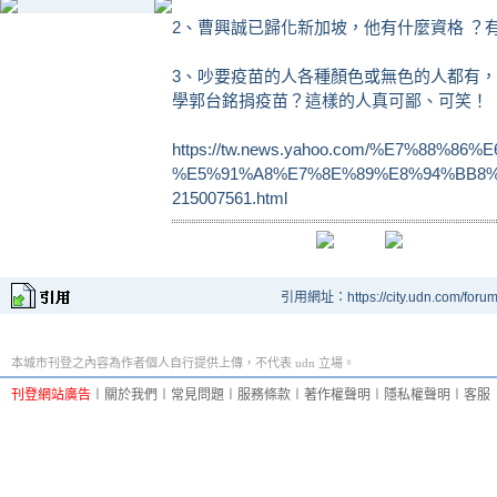
2、曹興誠已歸化新加坡，他有什麼資格 ？
3、吵要疫苗的人各種顏色或無色的人都有
學郭台銘捐疫苗？這樣的人真可鄙、可笑！
https://tw.news.yahoo.com/%E7%88
%E5%91%A8%E7%8E%89%E8%94%BB8
215007561.html
引用網址：https://city.udn.com/foru
本城市刊登之內容為作者個人自行提供上傳，不代表 udn 立場。
刊登網站廣告
︱
關於我們
︱
常見問題
︱
服務條款
︱
著作權聲明
︱
隱私權聲明
︱
客服