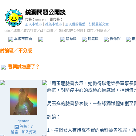
統獨問題公開談
市長：
genren
副市長：
加入本城市
｜
推薦本城市
｜
加入我的最愛
｜
訂閱最新文章
udn
／
城市
／
政治社會
／
政治時事
／
【統獨問題公開談】城市
／討論區／
本城市首頁
討論區
精華區
投票區
影像館
推
討論區
／
不分版
曹興誠怎麼了？
「周玉蔻臉書表示，她徵得聯電榮譽董事長曹
靜氣，對防疫中心的成績心懷感恩，拒絕流
周玉寇的臉書發表後，ㄧ些綠獨媒體如獲至
評論：
genren
等級：7
1、這個女人有造謠不實的前科被告獲罪，
留言
｜
加入好友