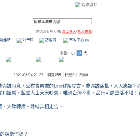
網路城邦
你還沒有登入喔(
馬上登入
/
加入會員
)
薦連結
公告區
訪客簿
市政中心
(0)
字體：
小
中
大
2021/06/04 21:27 瀏覽
255
｜回應
0
｜
推薦
0
興誠同意，公布曹興誠的Line群組發言。曹興誠痛批，人人應該平
言和謾罵，藍營人士天天吵罵，唯恐台灣不亂，品行可謂墮落不堪！
寶，大肆轉播。綠蛙奔相走告。
她的話能信嗎？