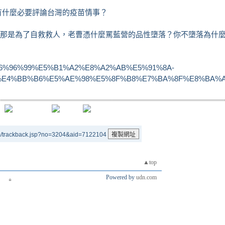
有什麼必要評論台灣的疫苗情事？
，那是為了自救救人，老曹憑什麼罵藍營的品性墮落？你不墮落為什
%86%E6%96%99%E5%B1%A2%E8%A2%AB%E5%91%8A-
%E4%BB%B6%E5%AE%98%E5%8F%B8%E7%BA%8F%E8%BA%A
m/trackback.jsp?no=3204&aid=7122104
▲top
Powered by
udn.com