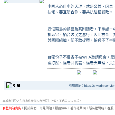
中國人心目中的天理，就是公義、因果
扶傾、要互助合作、要共抗強權暴政。
這個竊島的蔡酋及其附隨者，不承認ㄧ
祖忘宗、禍台殃民之惡行，因此被全世
與國際組織，卻不敢提案，怕過不了半數
台獨份子不反省不被WHA邀請與會，
國打壓、怪老共鴨霸、怪老天無理，真
引用網址：https://city.udn.com/fo
本城市刊登之內容為作者個人自行提供上傳，不代表 udn 立場。
刊登網站廣告
︱
關於我們
︱
常見問題
︱
服務條款
︱
著作權聲明
︱
隱私權聲明
︱
客服