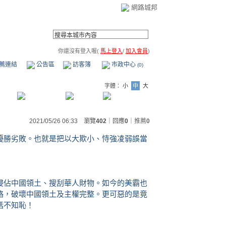
網路城邦
你還沒有登入喔(
馬上登入
/
加入會員
)
薦連結
公告區
訪客簿
市政中心
(0)
字體：
小
中
大
2021/05/26 06:33 瀏覽
402
｜回應
0
｜
推薦
0
優勝劣敗。也就是把以大欺小、恃強凌弱誤當
侵佔中國領土、搜刮華人財物。如今的美霸也
略，破壞中國領土及主權完整。更可惡的是竟
恬不知恥！