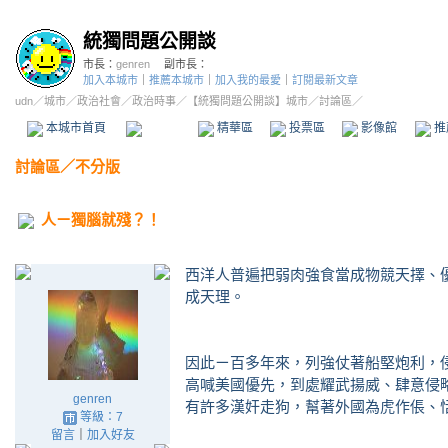
統獨問題公開談
市長：
genren
副市長：
加入本城市
｜
推薦本城市
｜
加入我的最愛
｜
訂閱最新文章
udn
／
城市
／
政治社會
／
政治時事
／
【統獨問題公開談】城市
／討論區／
本城市首頁
討論區
精華區
投票區
影像館
推
討論區
／
不分版
人ㄧ獨腦就殘？！
西洋人普遍把弱肉強食當成物競天擇、
成天理。
因此ㄧ百多年來，列強仗著船堅炮利，
高喊美國優先，到處耀武揚威、肆意侵
genren
有許多漢奸走狗，幫著外國為虎作倀、
等級：7
留言
｜
加入好友