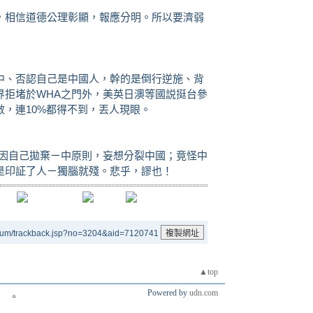
，相信道德公理彰顯，報應分明。所以要濟弱
中、否認自己是中國人，幹的是倒行逆施、背
界拒堵於WHA之門外，美英日澳等國説挺台參
，連10%都得不到，丟人現眼。
是因自己拋棄ㄧ中原則，妄想分裂中國；竟怪中
是印証了人ㄧ獨腦就殘。悲乎，謬也！
rum/trackback.jsp?no=3204&aid=7120741
▲top
Powered by
udn.com