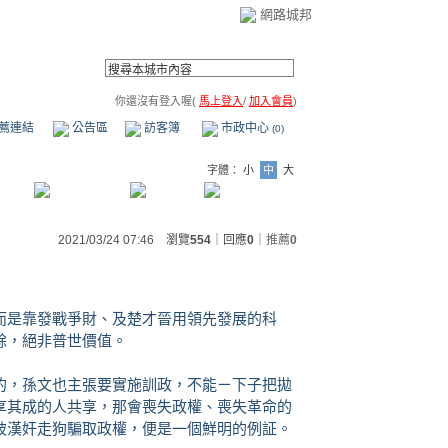
網路城邦
你還沒有登入喔(
馬上登入
/
加入會員
)
薦連結
公告區
訪客簿
市政中心
(0)
字體：
小
中
大
2021/03/24 07:46 瀏覽
554
｜回應
0
｜
推薦
0
而是靠發戰爭財、及楚才晉用領先發展的科
餘，絕非普世價值。
的，孫文也主張要實施訓政，不能ㄧ下子把拋
享其成的人共享，那會喪失政權、喪失革命的
被漢奸走狗騙取政權，便是一個鮮明的例証。