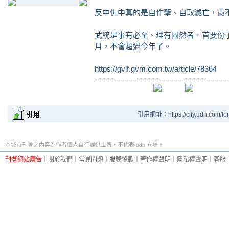
反中仇中真的是自作孽、自取滅亡，愚
武統是事有必至、理有固然者。首要份
月，不會超過今年了。
https://gvlf.gvm.com.tw/article/78364
引用網址：https://city.udn.com/fo
本城市刊登之內容為作者個人自行提供上傳，不代表 udn 立場。
刊登網站廣告
︱
關於我們
︱
常見問題
︱
服務條款
︱
著作權聲明
︱
隱私權聲明
︱
客服