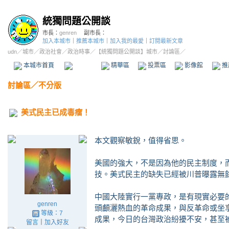
統獨問題公開談
市長：
genren
副市長：
加入本城市
｜
推薦本城市
｜
加入我的最愛
｜
訂閱最新文章
udn
／
城市
／
政治社會
／
政治時事
／
【統獨問題公開談】城市
／討論區／
本城市首頁
討論區
精華區
投票區
影像館
推
討論區
／
不分版
美式民主已成毒瘤！
本文觀察敏銳，值得省思。
美國的強大，不是因為他的民主制度，
技。美式民主的缺失已經被川普曝露無
中國大陸實行一黨專政，是有現實必要
genren
頭顱灑熱血的革命成果，與反革命或坐
等級：7
成果，今日的台灣政治紛擾不安，甚至
留言
｜
加入好友