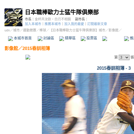
日本職棒歐力士猛牛隊俱樂部
市長：
金杯共汝飲，白刃不相饒
副市長：
加入本城市
｜
推薦本城市
｜
加入我的最愛
｜
訂閱最新文章
udn
／
城市
／
運動競賽
／
棒球
／
【日本職棒歐力士猛牛隊俱樂部】城市
／影像館／
本城市首頁
討論區
精華區
投票區
影像館
推
影像館
／
2015春訓相簿
第
張
2015春訓相簿 - 3