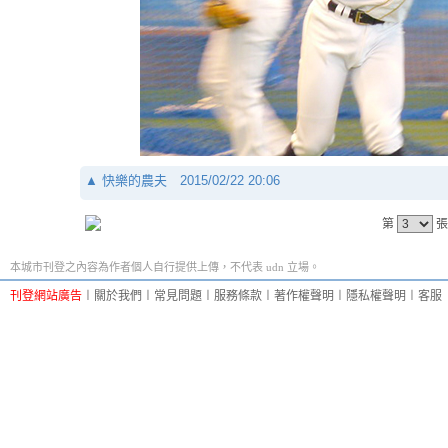
▲
快樂的農夫
2015/02/22 20:06
第
張
本城市刊登之內容為作者個人自行提供上傳，不代表 udn 立場。
刊登網站廣告
︱
關於我們
︱
常見問題
︱
服務條款
︱
著作權聲明
︱
隱私權聲明
︱
客服