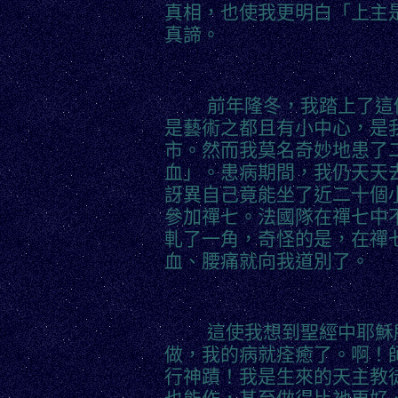
真相，也使我更明白「上主
真諦。
前年隆冬，我踏上了這個
是藝術之都且有小中心，是
市。然而我莫名奇妙地患了
血」。患病期間，我仍天天
訝異自己竟能坐了近二十個
參加禪七。法國隊在禪七中
軋了一角，奇怪的是，在禪
血、腰痛就向我道別了。
這使我想到聖經中耶穌所
做，我的病就痊癒了。啊！
行神蹟！我是生來的天主教