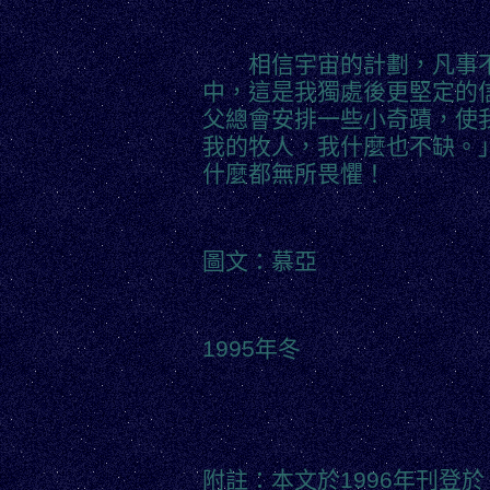
相信宇宙的計劃，凡事不
中，這是我獨處後更堅定的
父總會安排一些小奇蹟，使
我的牧人，我什麼也不缺。
什麼都無所畏懼！
圖文：慕亞
1995年冬
附註：本文於1996年刊登