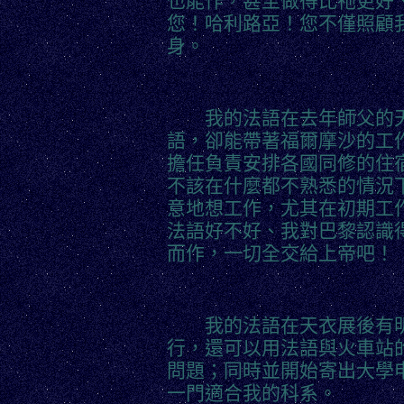
也能作，甚至做得比祂更好
您！哈利路亞！您不僅照顧
身。
我的法語在去年師父的天
語，卻能帶著福爾摩沙的工
擔任負責安排各國同修的住
不該在什麼都不熟悉的情況
意地想工作，尤其在初期工
法語好不好、我對巴黎認識
而作，一切全交給上帝吧！
我的法語在天衣展後有明
行，還可以用法語與火車站
問題；同時並開始寄出大學
一門適合我的科系。