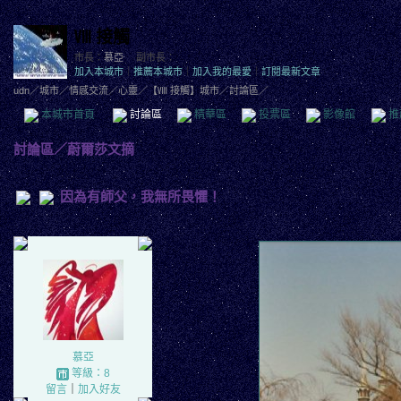
Ⅷ 接觸
市長：
慕亞
副市長：
加入本城市
｜
推薦本城市
｜
加入我的最愛
｜
訂閱最新文章
udn
／
城市
／
情感交流
／
心靈
／
【Ⅷ 接觸】城市
／討論區／
本城市首頁
討論區
精華區
投票區
影像館
推
討論區
／
蔚爾莎文摘
因為有師父，我無所畏懼！
慕亞
等級：8
留言
｜
加入好友