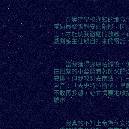
在等待學校通知的那幾個
度過最緊張難安的階段，因
上，才能使我徹底的放鬆。
戲劇系主任親自打來的電話
當我獲得錄取名額後，仍
在巴黎的小套房看著師父的
安排，但我較想去南法。」
聲音：「去史特拉斯堡，早
不敢再多想，心甘情願地收
城市。
我真的不知上帝為何安排