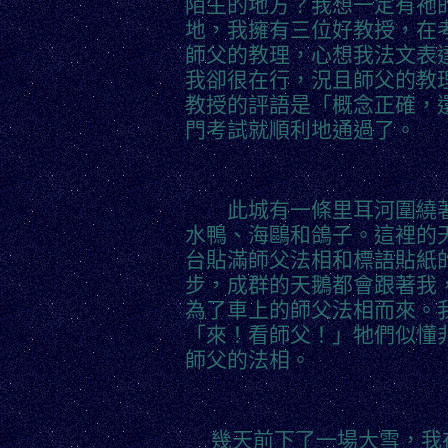
陌生的地方？我想一定有祂
地，我擁有三位好教授，在
師父的教理，心想我法文表
我卻很在行，況且師父的教
教授的評語是「概念正確，
門考試就順利地通過了。
此城有一條里耳河圍繞著
水鴨、海鷗和鴿子。這裡的
台貼滿師父法相和標語貼紙
步，成群的天鵝都會跟著我
為了車上的師父法相而來。
「來！看師父！」牠們似懂
師父的法相。
幾天前下了一場大雪，我