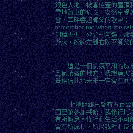
銀色大地，被雪覆蓋的屋頂
雪地騎車的危險，安然享受
雪，耳畔響起師父的歌聲：「 Whe
remember me when the
到積雪近十公分的河邊，那
游來，紛紛左顧右盼著師父
這是一個氣氛平和的城市
風氣頂盛的地方，我想連天
覺相信此地未來一定會有同
此地距離巴黎有五百公里
回巴黎參加共修，我修行比
有所懈怠。修行和生活不可
會有所成長，所以我對此反