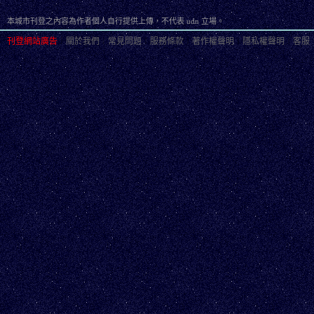
本城市刊登之內容為作者個人自行提供上傳，不代表 udn 立場。
刊登網站廣告
︱
關於我們
︱
常見問題
︱
服務條款
︱
著作權聲明
︱
隱私權聲明
︱
客服