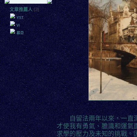
文章推薦人
(3)
YST
Vi
慕亞
自留法兩年以來，一直深
才使我有勇氣、膽識和運氣
求學的壓力及未知的挑戰。