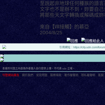
至說起非地球任何種族的語言
文字也不是辦不到，妳要自己
將那些天文字轉換或解碼成妳
來自【Ⅷ接觸】的慕亞
2004/8/25
引用網址：https://city.udn.com/foru
本城市刊登之內容為作者個人自行提供上傳，不代表 udn 立場。
刊登網站廣告
︱
關於我們
︱
常見問題
︱
服務條款
︱
著作權聲明
︱
隱私權聲明
︱
客服