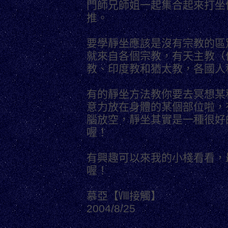
門師兄師姐一起集合起來打坐
推。
要學靜坐應該是沒有宗教的區
就來自各個宗教，有天主教（
教、印度教和猶太教，各國人
有的靜坐方法教你要去冥想某
意力放在身體的某個部位啦，
腦放空，靜坐其實是一種很好
喔！
有興趣可以來我的小棧看看，
喔！
慕亞【Ⅷ接觸】
2004/8/25