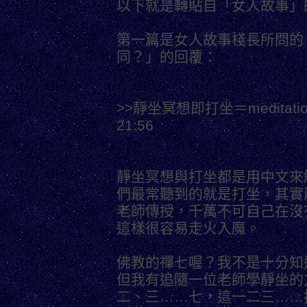
以下就是轉貼自「女人故事」
第一篇是女人故事棧長所問的
同？」的回覆：
>>靜坐冥想即打坐＝meditation v
21:56
靜坐冥想與打坐都是用中文來解釋
們最常聽到的就是打坐，其實
老師傳授，千萬不可自己在沒
這樣很容易走火入魔。
佛教的禪七喔？我不是十分知
但我有追隨一位老師學靜坐的
二、三……七，這一二三……