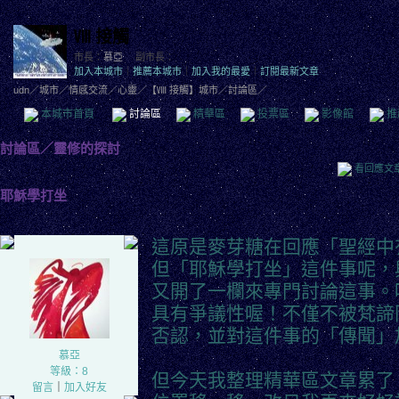
Ⅷ 接觸
市長：
慕亞
副市長：
加入本城市
｜
推薦本城市
｜
加入我的最愛
｜
訂閱最新文章
udn
／
城市
／
情感交流
／
心靈
／
【Ⅷ 接觸】城市
／討論區／
本城市首頁
討論區
精華區
投票區
影像館
推
討論區
／
靈修的探討
看回應文
耶穌學打坐
這原是麥芽糖在回應「聖經中
但「耶穌學打坐」這件事呢，
又開了一欄來專門討論這事。
具有爭議性喔！不僅不被梵諦
否認，並對這件事的「傳聞」
慕亞
等級：8
但今天我整理精華區文章累了
留言
｜
加入好友