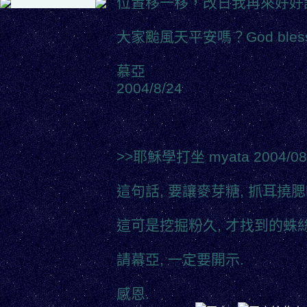
位置移一移，改日我再來好好
大家颱風天平安嗎？God bless y
慕亞
2004/8/24
>>耶穌學打坐 myata 2004/08/
這句話, 要讓麥芽糖, 抓耳撓腮
這可是挖掘粉久, 才找到的蛛絲
請幕亞, 一定要開示.
感恩.