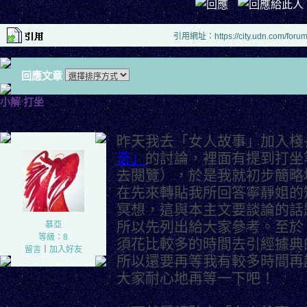
引用網址：https://city.udn.com/foru
回應文章
小解 打坐
昨天我去「女人故事」加入棧
奇」
的討論，裡面有提到打坐
去閱覽），於是我就初步簡略
在先來轉貼我所回答寧靜姐的
冥想，這與本主文要談論的話
所以先列出給大家參考。至於
慕亞
等級：8
須花比較多的時間去引經據典
留言
｜
加入好友
所以還要再等我有較多時間再
大家耐心地再等一下吧！