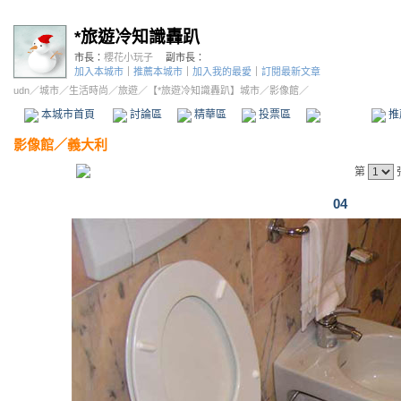
*旅遊冷知識轟趴
市長：
櫻花小玩子
副市長：
加入本城市
｜
推薦本城市
｜
加入我的最愛
｜
訂閱最新文章
udn
／
城市
／
生活時尚
／
旅遊
／
【*旅遊冷知識轟趴】城市
／影像館／
本城市首頁
討論區
精華區
投票區
影像館
推
影像館
／
義大利
第
04