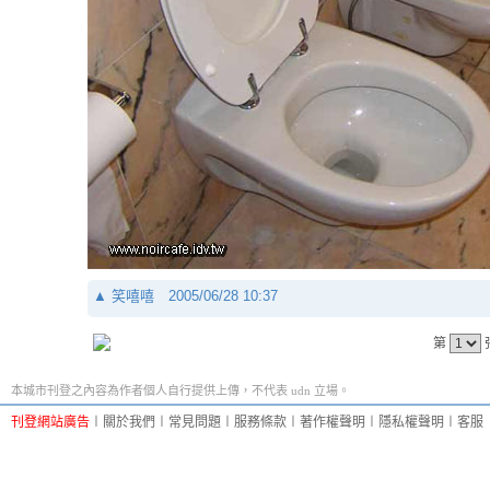
▲
笑嘻嘻
2005/06/28 10:37
第
本城市刊登之內容為作者個人自行提供上傳，不代表 udn 立場。
刊登網站廣告
︱
關於我們
︱
常見問題
︱
服務條款
︱
著作權聲明
︱
隱私權聲明
︱
客服