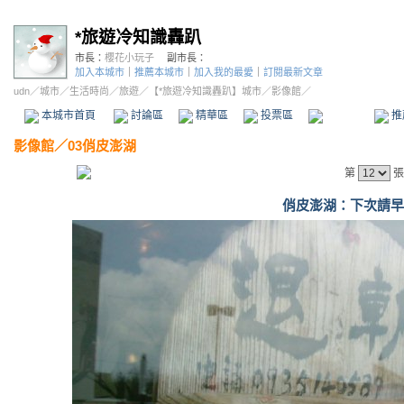
*旅遊冷知識轟趴
市長：
櫻花小玩子
副市長：
加入本城市
｜
推薦本城市
｜
加入我的最愛
｜
訂閱最新文章
udn
／
城市
／
生活時尚
／
旅遊
／
【*旅遊冷知識轟趴】城市
／影像館／
本城市首頁
討論區
精華區
投票區
影像館
推
影像館
／
03俏皮澎湖
第
張
俏皮澎湖：下次請早