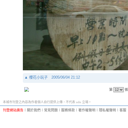
▲
櫻花小玩子
2005/06/04 21:12
第
張
本城市刊登之內容為作者個人自行提供上傳，不代表 udn 立場。
刊登網站廣告
︱
關於我們
︱
常見問題
︱
服務條款
︱
著作權聲明
︱
隱私權聲明
︱
客服