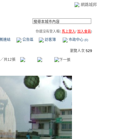
網路城邦
你還沒有登入喔(
馬上登入
/
加入會員
)
薦連結
公告區
訪客簿
市政中心
(0)
瀏覽人次
529
／共12張