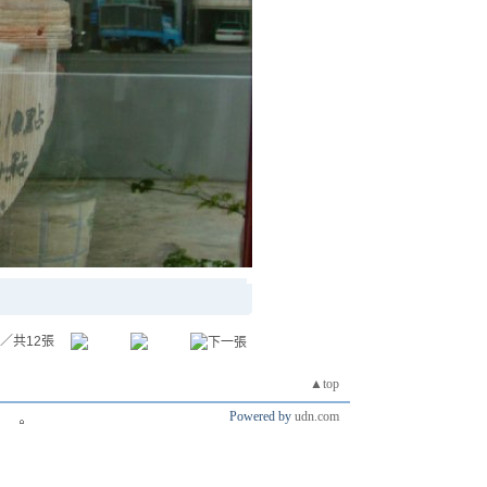
／共12張
▲top
Powered by
udn.com