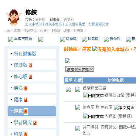
修練
市長：
麥芽糖
副市長：
菩堤心
加入本城市
｜
推薦本城市
｜
加入我的最愛
｜
訂閱最新文章
udn
／
城市
／
情感交流
／
心靈
／
【修練】城市
／討論區／
本城市首頁
討論區
精華區
投票區
影像館
推
討論區
／
道家
‧
所有討論版
‧
修練版
‧
修心版
標示
心情
討論主題
‧
佛法
道德經第五章
道隱於自然
(麥芽
‧
健康
修真圖 與 內經圖
‧
道家
內經圖
(麥芽糖)
‧
學者研究
共同探討, 四寶師父: 開啟中
他力
‧
科學