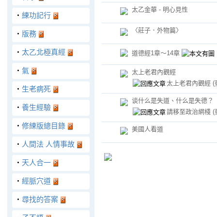
太乙金華 - 明心見性
‧
練功記行
〈莊子．外物篇〉
‧
版務
‧
太乙北極真經
道德經1章～14章
‧
氣
太上老君內觀經
太上老君內觀經
‧
生老病死
谈什么是失道、什么是失德？
‧
養生經驗
請移至政治網棧
‧
修練版總目錄
美國人看道
‧
人間法 人情事故
‧
天人合一
‧
經脈穴道
‧
尋找的答案