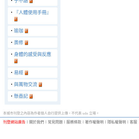
‧
子不語
‧
『人體使用手冊』
‧
瑜珈
‧
奧修
‧
身體的感受與反應
‧
易經
‧
與萬物交流
‧
懸壺記
本城市刊登之內容為作者個人自行提供上傳，不代表 udn 立場。
刊登網站廣告
︱
關於我們
︱
常見問題
︱
服務條款
︱
著作權聲明
︱
隱私權聲明
︱
客服