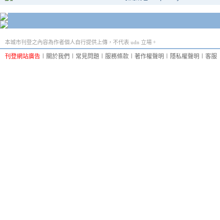
本城市刊登之內容為作者個人自行提供上傳，不代表 udn 立場。
刊登網站廣告
︱
關於我們
︱
常見問題
︱
服務條款
︱
著作權聲明
︱
隱私權聲明
︱
客服