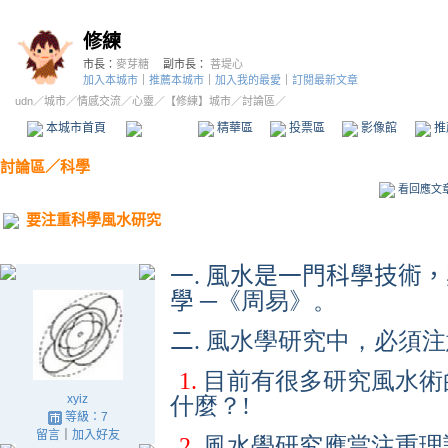
修練
市長：
麥芽糖
副市長：
菩堤心
加入本城市
｜
推薦本城市
｜
加入我的最愛
｜
訂閱最新文章
udn
／
城市
／
情感交流
／
心靈
／
【修練】城市
／討論區／
本城市首頁
討論區
精華區
投票區
影像館
推
討論區
／
科學
看回應文
要注重科學風水研究
一
.
風水是一門科學技術，
學
─《周易》。
二
. 風水學研究中，必須
1.
目前有很多研究風水術
xyiz
什麼？!
等級：7
留言
｜
加入好友
2.
風水學研究應當注重理