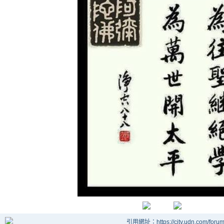
引用網址：https://city.udn.com/foru