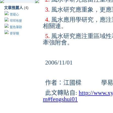
文章推薦人
(4)
3.
風水研究應重象，更應
菩堤心
4.
風水應用學研究，應注
咩咩布屋
相關連。
藍色筆跡
麥芽糖
5.
風水研究應注重區域性
牽強附會。
2006/11/01
作者：江國樑 學易齋
此文轉貼自
:
http://www.xy
m#fengshui01