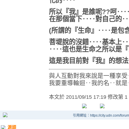
化的‥‥
所以『我』是誰呢??呵‥
在那個當下‥‥對自己的‥
(所謂的『生命』‥‥是包
菩堤說的沒錯‥‥基本上‥
‥‥這也是生命之所以是『
這是我目前對『我』的想法
與人互動對我來說是一種享受
我要重導輪迴‥我的名‥就是
本文於
2011/09/15 17:19 修改第 1
引用網址：https://city.udn.com/foru
源頭