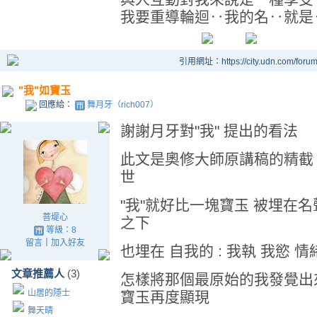
我要重導輪迴‥我的名‥就是
引用網址：https://city.udn.com/foru
"我"如寶玉
回應給：
舞月牙（rich007）
謝謝月牙對"我" 提出的看法
此文是奧修大師原講稿的精截
世
"我"就好比一塊寶玉 被埋在名
菩堤心
之下
等級：8
留言
｜
加入好友
也埋在 自我的 : 我執 我慾 
文章推薦人
(3)
怎樣將那個最原始的我發覺出
山居的隱士
寶玉再度顯現
舞天晴