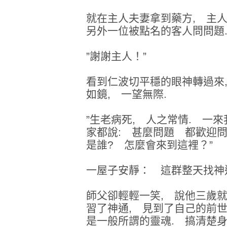
就在主人夫妻拿到藥方, 主
另外一位被點名的客人問問題
”謝謝主人！”
看到仁波切平穩的眼神轉過來
如鏡, 一望無際.
”生老病死, 人之常情. 一來
家都說: 甚麼問題 都歡迎
是誰? 怎麼會來到這裡？”
一屋子安靜： 這群整天找神
師父卻輕輕一笑, 說他三歲
習了神通, 見到了自己的前世
是一般所謂的靈魂. 搞清楚