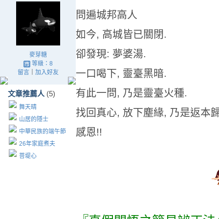
問遍城邦高人
如今, 高城皆已關閉.
卻發現: 夢婆湯.
麥芽糖
等級：8
一口喝下, 靈臺黑暗.
留言
｜
加入好友
有此一問, 乃是靈臺火種.
文章推薦人
(5)
舞天晴
找回真心, 放下塵緣, 乃是返本
山居的隱士
感恩!!
中華民族的端午節
26年家庭煮夫
菩堤心