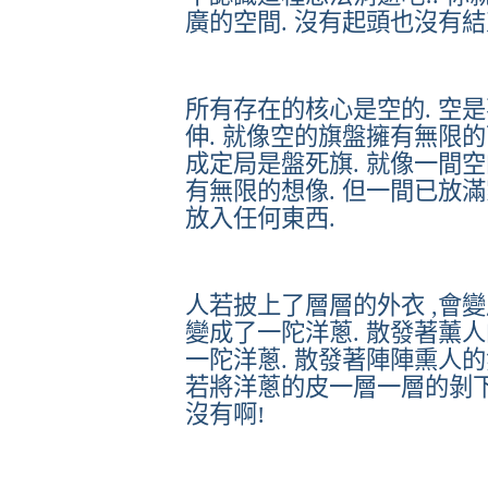
廣的空間
.
沒有起頭也沒有結
所有存在的核心是空的
.
空是
伸
.
就像空的旗盤擁有無限的
成定局是盤死旗
.
就像一間空
有無限的想像
.
但一間已放滿
放入任何東西
.
人若披上了層層的外衣
,
會變
變成了一陀洋蔥
.
散發著薰人
一陀洋蔥
.
散發著陣陣熏人的
若將洋蔥的皮一層一層的剝
沒有啊
!