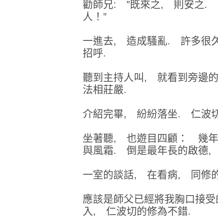
勸師兄: ”既來之, 則安之.
人！”
一進去, 造成騷亂. 許多很
招呼.
聽到主持人叫, 就看到旁邊的主
法相莊嚴.
介紹完畢, 紛紛落坐. 仁波
坐著聽, 也遊目四顧： 幾
與風霜. 倒是最年長的啟德,
一室的談話, 在看病, 同修
應該是師父已經將我胸口接受
入, 仁波切的修為不錯.