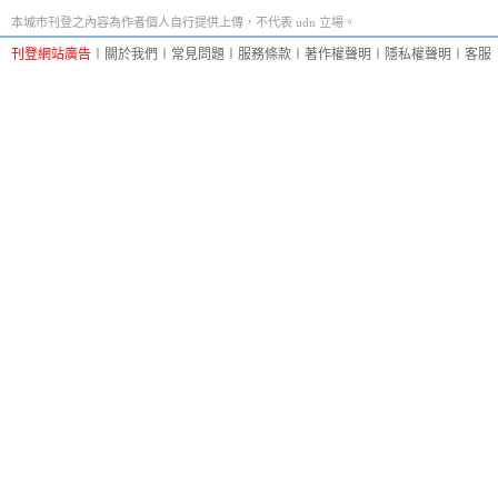
本城市刊登之內容為作者個人自行提供上傳，不代表 udn 立場。
刊登網站廣告
︱
關於我們
︱
常見問題
︱
服務條款
︱
著作權聲明
︱
隱私權聲明
︱
客服