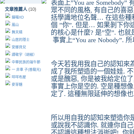
表面上
”You are Somebody”
眾不同的風格
,
有自己的喜惡
文章推薦人
(10)
括學識地位名聲
…
在這些種
貓喵XD
個
”
你
”.
但是
…
如果剝下你
嵐山
的核心是什麼
?
是
”
空
”.
也就
舞天晴
事實上
“You are Nobody”.
所
山居的隱士
安娜貝兒
譚敬宇（胡椒）
中華民族的端午節
今天若我用我自己的認知來
一 非車 子(普龍光)
成了我所塑造的一個娃娃
.
不
咩咩布屋
或是醜惡
,
你是被我給定位了
麥芽糖
事實上你是空的
.
空是種想像
定了
.
這種無限延伸的想像也
所以用自我的認知來塑造你
或說我不認識你
.
就連你自己
不認識這種想法消逝吧
!.
你