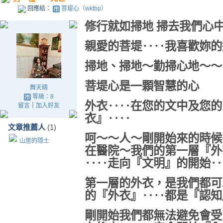
回應給：
菩堤心（wktbp）
修行就如掃地 掃去我們心
親愛的菩堤‥‥我喜歡妳的
掃地、掃地～勤掃心地～～
菩堤心是一顆智慧的心
舞天晴
等級：8
外衣‥‥在您的文中及您的
留言
｜
加入好友
衣』‥‥
文章推薦人
(1)
呵～～人～剛開始來的時候
山居的隱士
在醫院～我們的第一層『外
‥‥走向『文明』的開始‥
第一層的外衣，是我們都可
的『外衣』‥‥都是『認知
剛開始我們都無法避免會受