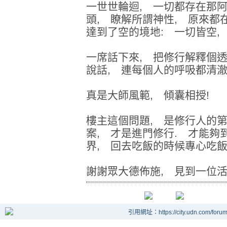
一世世輪迴, 一切都存在那阿
頭, 瞭解所謂神性, 原來都
達到了空的境地: 一切皆空,
一席話下來, 把修行解釋個透
說話, 連每個人的呼吸都清澈
真是大師風範, 傾囊相授!
樓主這個問題, 是修行人的第
案, 才是進門修行. 才能夠
界, 回去吃飯的時候專心吃飯,
謝謝眾大德佈施, 見到一位活
引用網址：https://city.udn.com/foru