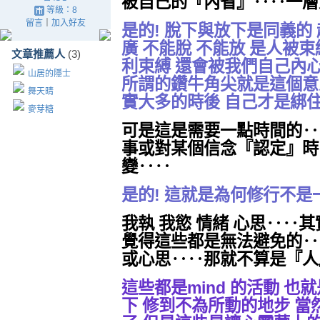
被自己的『內省』‥‥一層
等級：8
留言
｜
加入好友
是的! 脫下與放下是同義的
廣 不能脫 不能放 是人被
文章推薦人
(3)
利束縛 還會被我們自己內
山居的隱士
所謂的鑽牛角尖就是這個意
舞天晴
實大多的時後 自己才是綁
麥芽糖
可是這是需要一點時間的‥
事或對某個信念『認定』時
變‥‥
是的! 這就是為何修行不是
我執 我慾 情緒 心思‥‥
覺得這些都是無法避免的‥
或心思‥‥那就不算是『人
這些都是mind 的活動 也
下 修到不為所動的地步 當