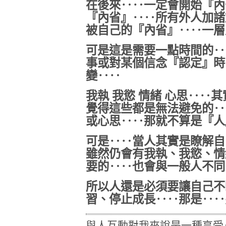
在後來‥‥一定會開始『內
『內省』‥‥所有外人加諸
被自己的『內省』‥‥一層
可是這是需要一點時間的‥
事或對某個信念『認定』時
變‥‥
我執 我慾 情緒 心思‥‥
覺得這些都是無法避免的‥
或心思‥‥那就不算是『人
可是‥‥當人其實是瞭解自
雖然仍會有我執、我慾、情
要的‥‥也會與一般人不同
所以人還是必須要讓自己不
習、停止成長‥‥那是‥‥
與人互動對我來說是一種享受