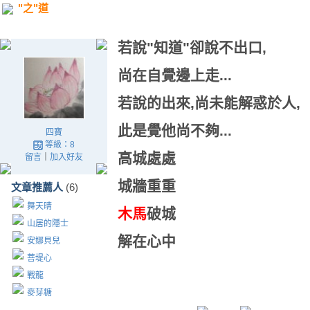
"之"道
若說"知道"卻說不出口,
尚在自覺邊上走...
若說的出來,尚未能解惑於人,
此是覺他尚不夠...
四寶
等級：8
高城處處
留言
｜
加入好友
城牆重重
文章推薦人
(6)
舞天晴
木馬
破城
山居的隱士
解在心中
安娜貝兒
菩堤心
戰龍
麥芽糖