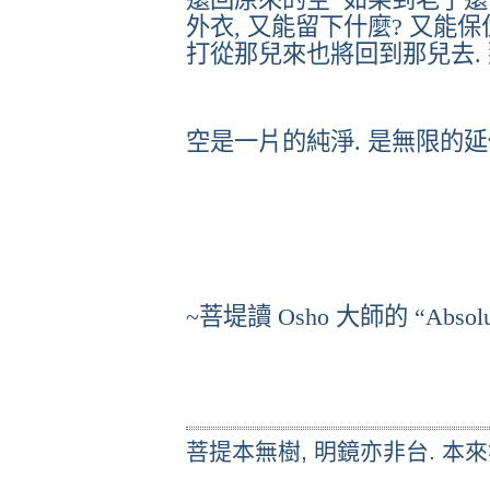
外衣
,
又能留下什麼
?
又能保
打從那兒來也將回到那兒去
.
空是一片的純淨
.
是無限的延
~
菩堤讀
Osho
大師的
“Absol
菩提本無樹, 明鏡亦非台. 本來