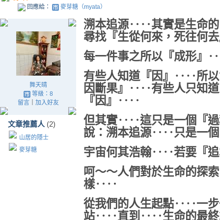
回應給：
麥芽糖（myata）
溯本追源‥‥其實是生命的
尋找『生從何來，死往何去
每一件事之所以『成形』‥
有些人知道『因』‥‥所以
舞天晴
因斷果』‥‥
有些人只知道
等級：8
『因』‥‥
留言
｜
加入好友
但其實‥‥這只是一個『過
文章推薦人
(2)
說：溯本追源‥‥只是一個
山居的隱士
宇宙何其浩翰‥‥若要『追
麥芽糖
呵～～人們對於生命的探索
樣‥‥
從我們的人生起點‥‥一步
站‥‥直到‥‥生命的最終