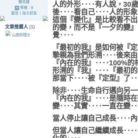
舞天晴
人的外形‥‥有人說，30歲
等級：8
後‥‥看自己‥‥人的形象
留言
｜
加入好友
這個『變化』是比較看不出
的變，而不是『一夕的變』
文章推薦人
(1)
覺‥‥
山居的隱士
『最初的我』是如何被『定
摯親為我們形溯‥‥後來由
『內在的我』‥‥100%的
形溯的『我』‥‥『最初的
那當下‥‥被『定型』了‥
除非‥‥生命自行邁向另一
『內在的我』‥‥是隨時在
變‥‥其實‥‥一直在變‥
當人停止讓自己成長‥‥內
但當人讓自己繼續成長‥‥