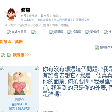
修練
市長：
麥芽糖
副市長：
菩堤心
加入本城市
｜
推薦本城市
｜
加入我的最愛
｜
訂閱最新文章
udn
／
城市
／
情感交流
／
心靈
／
【修練】城市
／討論區／
本城市首頁
討論區
精華區
投票區
影像館
推
討論區
／
奧修
看回應文
我是誰??
你有沒有想過這個問題
: “
我
有誰會去想它
?
我是一個真
你的面前
,
何須要問
”
我是誰
前
,
我看到的只是你的外表
,
是誰嗎
?
菩堤心
等級：8
留言
｜
加入好友