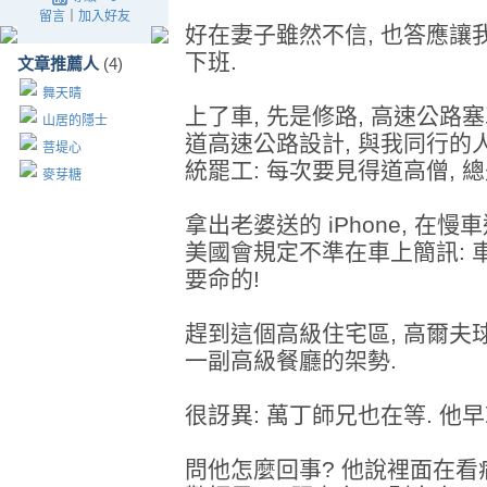
留言
｜
加入好友
好在妻子雖然不信, 也答應讓我
下班.
文章推薦人
(4)
舞天晴
上了車, 先是修路, 高速公路塞
山居的隱士
道高速公路設計, 與我同行的人
菩堤心
統罷工: 每次要見得道高僧, 
麥芽糖
拿出老婆送的 iPhone, 在
美國會規定不準在車上簡訊: 車
要命的!
趕到這個高級住宅區, 高爾夫球場綠
一副高級餐廳的架勢.
很訝異: 萬丁師兄也在等. 他早
問他怎麼回事? 他說裡面在看