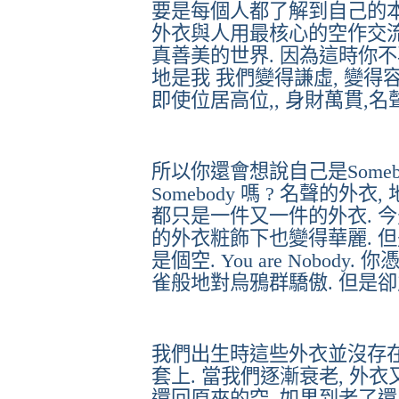
要是每個人都了解到自己的
外衣與人用最核心的空作交
真善美的世界
.
因為這時你不
地是我
我們變得謙虛
,
變得
即使位居高位
,,
身財萬貫
,
名
所以你還會想說自己是
Some
Somebody
嗎
?
名聲的外衣
,
都只是一件又一件的外衣
.
今
的外衣粧飾下也變得華麗
.
但
是個空
. You are Nobody.
你
雀般地對烏鴉群驕傲
.
但是卻
我們出生時這些外衣並沒存
套上
.
當我們逐漸衰老
,
外衣
還回原來的空
如果到老了還