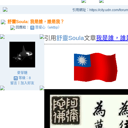
引用網址：https://city.udn.com/foru
舒靈Soula: 我是誰，誰是我？
回應給：
菩堤心（wktbp）
引用
舒靈Soula
文章
我是誰，誰
麥芽糖
等級：8
留言
｜
加入好友