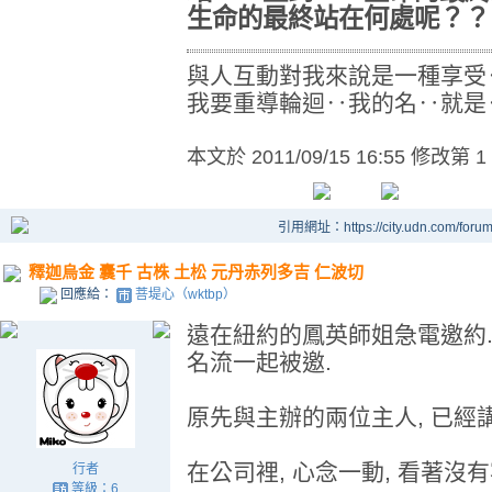
生命的最終站在何處呢？？
與人互動對我來說是一種享受
我要重導輪迴‥我的名‥就是
本文於
2011/09/15 16:55 修改第 1
引用網址：https://city.udn.com/foru
釋迦烏金 囊千 古株 土松 元丹赤列多吉 仁波切
回應給：
菩堤心（wktbp）
遠在紐約的鳳英師姐急電邀約. 
名流一起被邀.
原先與主辦的兩位主人, 已經
在公司裡, 心念一動, 看著沒
行者
等級：6