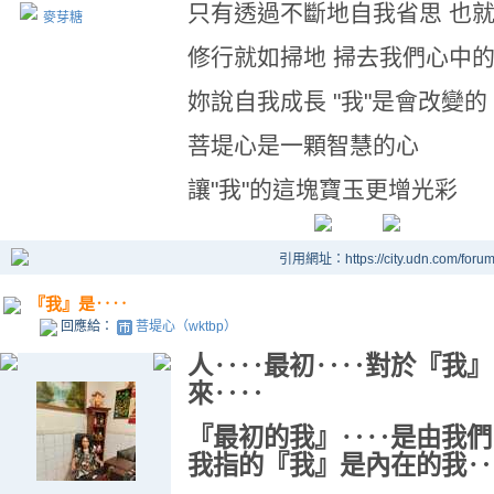
只有透過不斷地自我省思 也
麥芽糖
修行就如掃地 掃去我們心中
妳說自我成長 "我"是會改變的 
菩堤心是一顆智慧的心
讓"我"的這塊寶玉更增光彩
引用網址：https://city.udn.com/foru
『我』是‥‥
回應給：
菩堤心（wktbp）
人‥‥最初‥‥對於『我』
來‥‥
『最初的我』‥‥是由我們
我指的『我』是內在的我‥