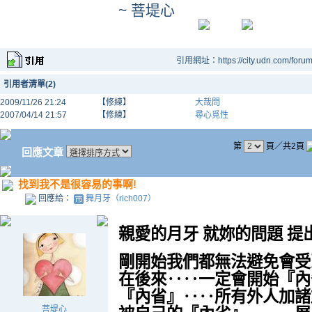
~ 菩堤心
引用網址：https://city.udn.com/foru
引用者清單(2)
2009/11/26 21:24
【修練】
大哉問
2007/04/14 21:57
【修練】
尋心覓性
第
頁／共2頁
回應文章
找到我不是很容易的事啊!
回應給：
舞月牙（rich007）
親愛的月牙 就妳的問題 提
剛開始我們都無法避免會受
在後來‥‥一定會開始『內
『內省』‥‥所有外人加諸
菩堤心