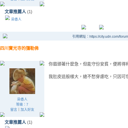
文章推薦人
(1)
染香人
引用網址：https://city.udn.com/foru
四川寶光寺的彌勒佛
你眉頭著什麼急，但能守份安貧，便將得
我肚皮這般樣大，總不愁穿慮吃，只因可
染香人
等級：7
留言
｜
加入好友
文章推薦人
(1)