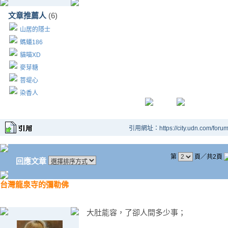
文章推薦人
(6)
山居的隱士
螞蟻186
貓喵XD
麥芽糖
菩堤心
染香人
引用網址：https://city.udn.com/foru
第
頁／共2頁
回應文章
台灣龍泉寺的彌勒佛
大肚能容，了卻人間多少事；