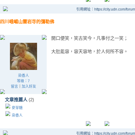
引用網址：https://city.udn.com/foru
四川峨嵋山靈岩寺的彌勒佛
開口便笑，笑古笑今，凡事付之一笑；
大肚能容，容天容地，於人何所不容。
染香人
等級：7
留言
｜
加入好友
文章推薦人
(2)
麥芽糖
染香人
引用網址：https://city.udn.com/foru