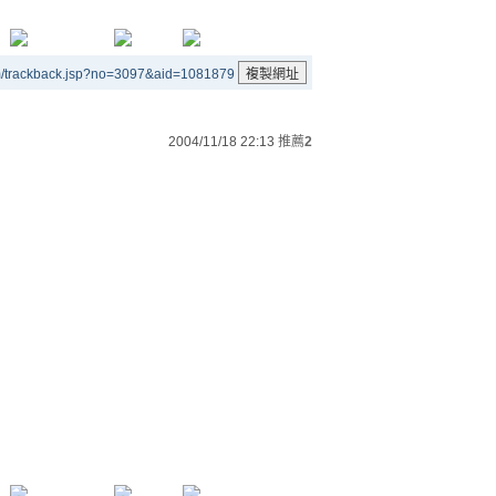
m/trackback.jsp?no=3097&aid=1081879
2004/11/18 22:13
推薦
2