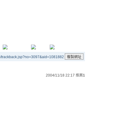
m/trackback.jsp?no=3097&aid=1081882
2004/11/18 22:17
推薦
1