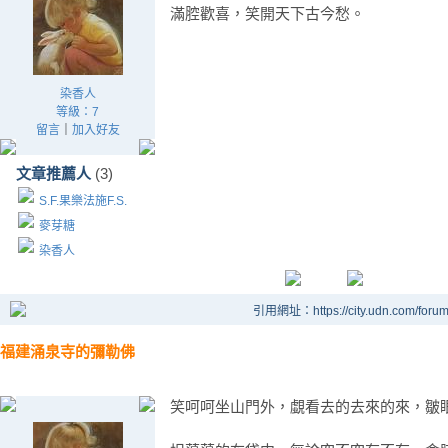
滿腔歡喜，笑開天下古今愁。
染香人
等級：7
留言
｜
加入好友
文章推薦人
(3)
S.F.果樂法施F.S.
麥芽糖
染香人
引用網址：https://city.udn.com/foru
福建涌泉寺的彌勒佛
笑呵呵坐山門外，覷看去的去來的來，皺