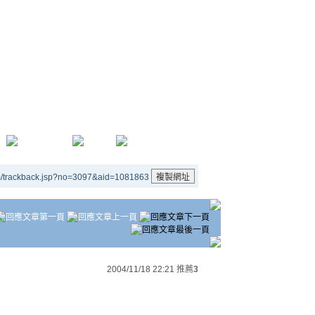
m/trackback.jsp?no=3097&aid=1081863
2004/11/18 22:21
推薦
3