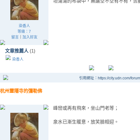
坦蕩蕩的布袋中，無論空不空有不有，含
染香人
等級：7
留言
｜
加入好友
文章推薦人
(1)
染香人
引用網址：https://city.udn.com/foru
杭州靈隱寺的彌勒佛
峰巒或再有飛來，坐山門老等；
泉水已漸生暖意，放笑臉相迎。