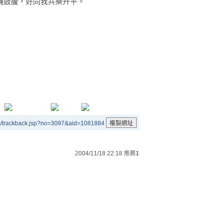
脯鼓腹，好同我共樂升平。
m/trackback.jsp?no=3097&aid=1081884
2004/11/18 22:18
推薦
1