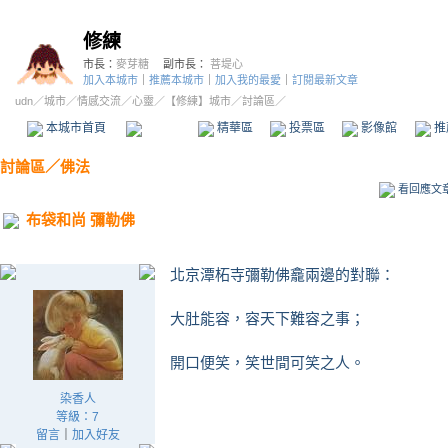
修練
市長：
麥芽糖
副市長：
菩堤心
加入本城市
｜
推薦本城市
｜
加入我的最愛
｜
訂閱最新文章
udn
／
城市
／
情感交流
／
心靈
／
【修練】城市
／討論區／
本城市首頁
討論區
精華區
投票區
影像館
推
討論區
／
佛法
看回應文
布袋和尚 彌勒佛
北京潭柘寺彌勒佛龕兩邊的對聯：
大肚能容，容天下難容之事；
開口便笑，笑世間可笑之人。
染香人
等級：7
留言
｜
加入好友