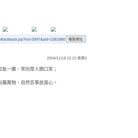
m/trackback.jsp?no=3097&aid=1081880
2004/11/18 22:15
推薦
1
和氣一團，常向眾人開口笑；
包羅萬物，自然百事放寬心。