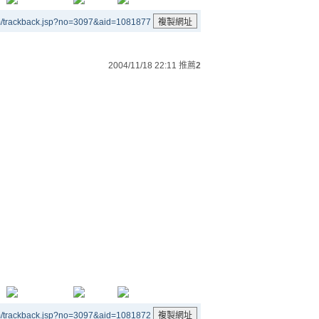
m/trackback.jsp?no=3097&aid=1081877
2004/11/18 22:11
推薦
2
m/trackback.jsp?no=3097&aid=1081872