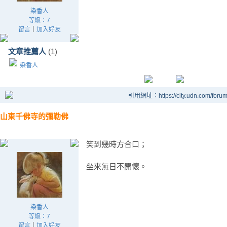
染香人
等級：7
留言
｜
加入好友
文章推薦人
(1)
染香人
引用網址：https://city.udn.com/foru
山東千佛寺的彌勒佛
笑到幾時方合口；
坐來無日不開懷。
染香人
等級：7
留言
｜
加入好友