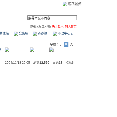
網路城邦
你還沒有登入喔(
馬上登入
/
加入會員
)
薦連結
公告區
訪客簿
市政中心
(0)
字體：
小
中
大
章
2004/11/18 22:05 瀏覽
12,550
｜回應
18
｜
推薦
6