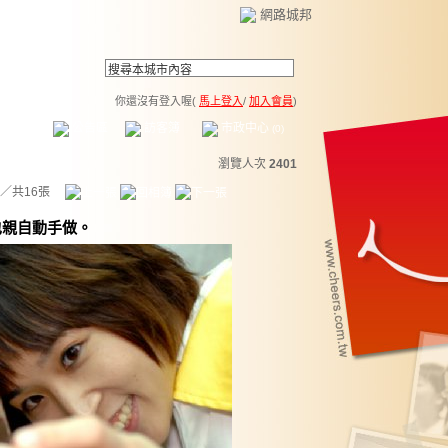
網路城邦
你還沒有登入喔(
馬上登入
/
加入會員
)
薦連結
公告區
訪客簿
市政中心
(0)
瀏覽人次
2401
／共16張
也親自動手做。