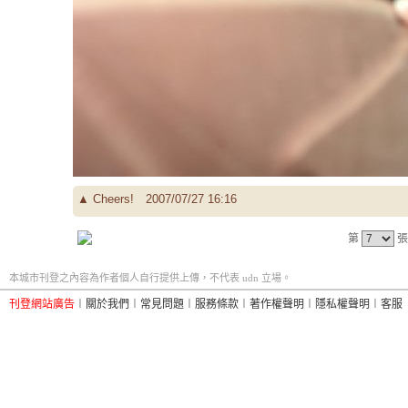
▲
Cheers!
2007/07/27 16:16
第
張
本城市刊登之內容為作者個人自行提供上傳，不代表 udn 立場。
刊登網站廣告
︱
關於我們
︱
常見問題
︱
服務條款
︱
著作權聲明
︱
隱私權聲明
︱
客服