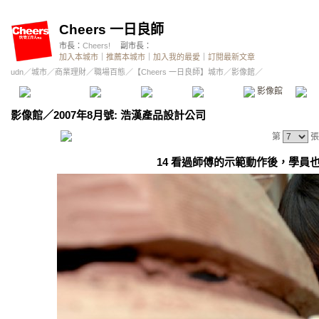
Cheers 一日良師
市長：
Cheers!
副市長：
加入本城市
｜
推薦本城市
｜
加入我的最愛
｜
訂閱最新文章
udn
／
城市
／
商業理財
／
職場百態
／
【Cheers 一日良師】城市
／影像館／
本城市首頁
討論區
精華區
投票區
影像館
推
影像館
／
2007年8月號: 浩漢產品設計公司
第
張
14 看過師傅的示範動作後，學員