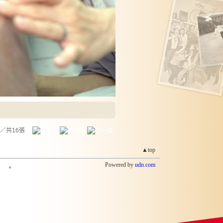
／共16張
▲top
Powered by
udn.com