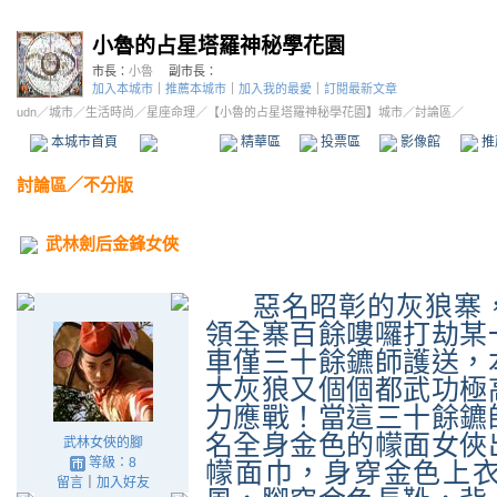
小魯的占星塔羅神秘學花園
市長：
小魯
副市長：
加入本城市
｜
推薦本城市
｜
加入我的最愛
｜
訂閱最新文章
udn
／
城市
／
生活時尚
／
星座命理
／
【小魯的占星塔羅神秘學花園】城市
／討論區／
本城市首頁
討論區
精華區
投票區
影像館
推
討論區
／
不分版
武林劍后金鋒女俠
惡名昭彰的灰狼寨
領全寨百餘嘍囉打劫某
車僅三十餘鑣師護送，
大灰狼又個個
都
武功極
力應戰！當這三十餘鑣
名全身金色的幪面女俠
武林女俠的腳
等級：8
幪面巾，身穿金色上
留言
｜
加入好友