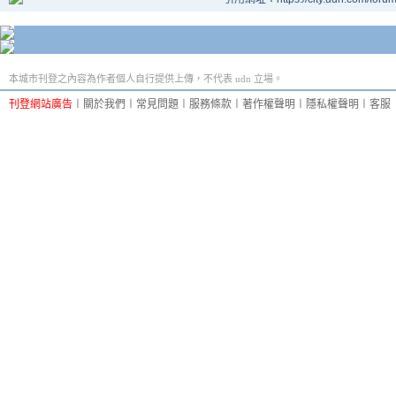
本城市刊登之內容為作者個人自行提供上傳，不代表 udn 立場。
刊登網站廣告
︱
關於我們
︱
常見問題
︱
服務條款
︱
著作權聲明
︱
隱私權聲明
︱
客服