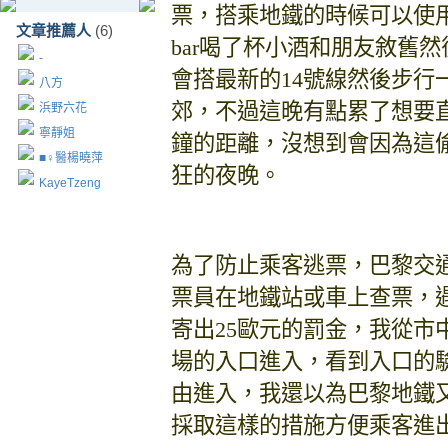
票，搭乘地鐵的時候可以使
文章推薦人
(6)
bar
喝了杯小酒和朋友敘舊然
-
會搭最新的
14
號線然後步行
八方
郊，不過這晚有點累了想要
浜野六花
寧靜姐
鐘的距離，沒想到會因為這
■♀醫楊曉萍
狂的夜晚。
KayeTzeng
為了防止乘客逃票，巴黎交
票員在地鐵站或車上查票，
寄出
25
歐元的罰金，我從市
場的入口進入，看到入口的
由進入，我還以為巴黎地鐵
採取這樣的措施方便乘客進