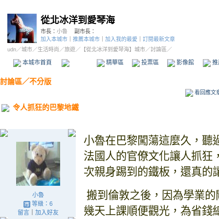
從北冰洋到愛琴海
市長：
小魯
副市長：
加入本城市
｜
推薦本城市
｜
加入我的最愛
｜
訂閱最新文章
udn
／
城市
／
生活時尚
／
旅遊
／
【從北冰洋到愛琴海】城市
／討論區／
本城市首頁
討論區
精華區
投票區
影像館
推
討論區
／
不分版
看回應文
令人抓狂的巴黎地鐵
小魯在巴黎闖蕩這麼久，聽
法國人的官僚文化讓人抓狂
次親身踢到的鐵板，還真的
搬到倫敦之後，因為學業的
小魯
等級：6
幾天上課順便觀光，為省錢
留言
｜
加入好友