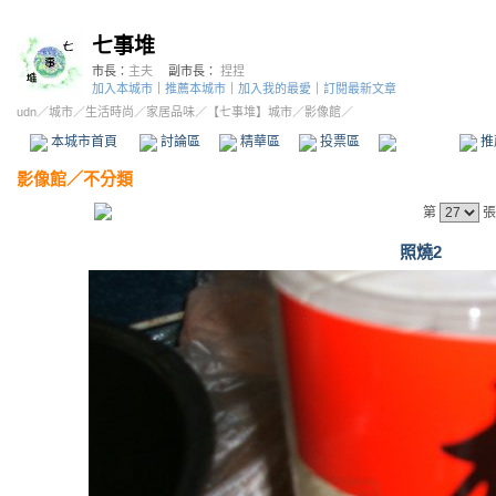
七事堆
市長：
主夫
副市長：
捏捏
加入本城市
｜
推薦本城市
｜
加入我的最愛
｜
訂閱最新文章
udn
／
城市
／
生活時尚
／
家居品味
／
【七事堆】城市
／影像館／
本城市首頁
討論區
精華區
投票區
影像館
推
影像館
／
不分類
第
張
照燒2