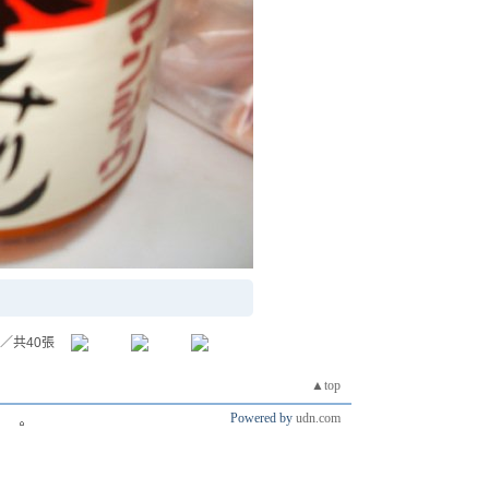
／共40張
▲top
Powered by
udn.com