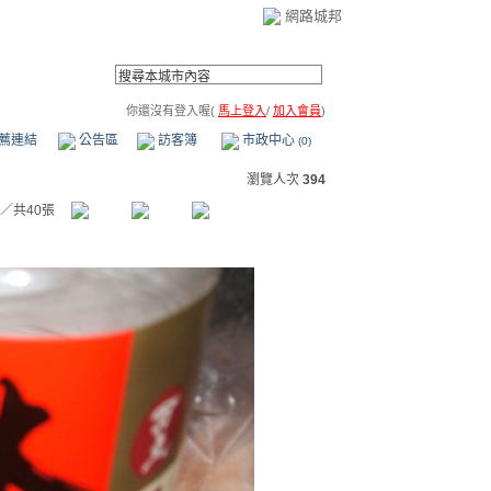
網路城邦
你還沒有登入喔(
馬上登入
/
加入會員
)
薦連結
公告區
訪客簿
市政中心
(0)
瀏覽人次
394
／共40張