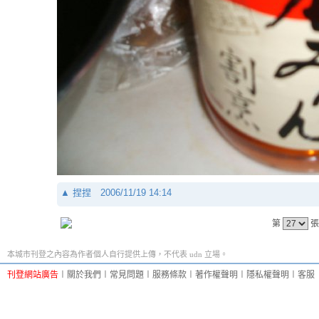
▲
捏捏
2006/11/19 14:14
第
張
本城市刊登之內容為作者個人自行提供上傳，不代表 udn 立場。
刊登網站廣告
︱
關於我們
︱
常見問題
︱
服務條款
︱
著作權聲明
︱
隱私權聲明
︱
客服