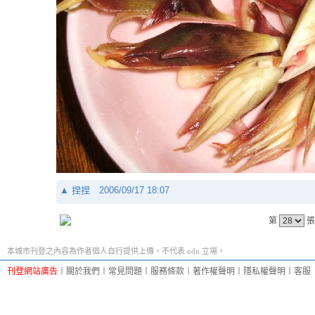
▲
捏捏
2006/09/17 18:07
第
張
本城市刊登之內容為作者個人自行提供上傳，不代表 udn 立場。
刊登網站廣告
︱
關於我們
︱
常見問題
︱
服務條款
︱
著作權聲明
︱
隱私權聲明
︱
客服