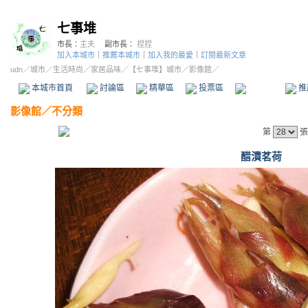
七事堆
市長：
主夫
副市長：
捏捏
加入本城市
｜
推薦本城市
｜
加入我的最愛
｜
訂閱最新文章
udn
／
城市
／
生活時尚
／
家居品味
／
【七事堆】城市
／影像館／
本城市首頁
討論區
精華區
投票區
影像館
推
影像館
／
不分類
第
張
醋漬茗荷