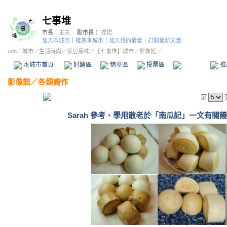
七事堆
市長：
主夫
副市長：
捏捏
加入本城市
｜
推薦本城市
｜
加入我的最愛
｜
訂閱最新文章
udn
／
城市
／
生活時尚
／
家居品味
／
【七事堆】城市
／影像館／
本城市首頁
討論區
精華區
投票區
影像館
推
影像館
／
各類廚作
第
Sarah 參考、學用散老於「南瓜記」一文有