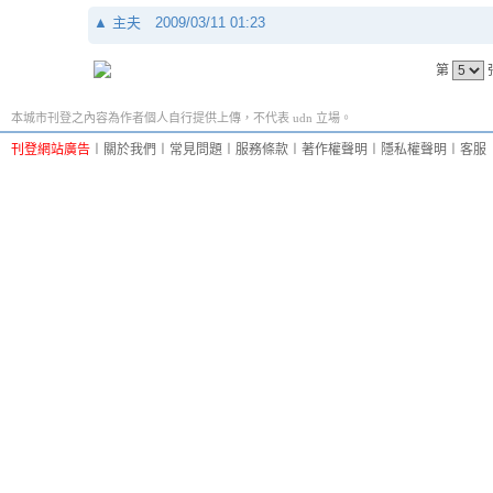
▲
主夫
2009/03/11 01:23
第
本城市刊登之內容為作者個人自行提供上傳，不代表 udn 立場。
刊登網站廣告
︱
關於我們
︱
常見問題
︱
服務條款
︱
著作權聲明
︱
隱私權聲明
︱
客服