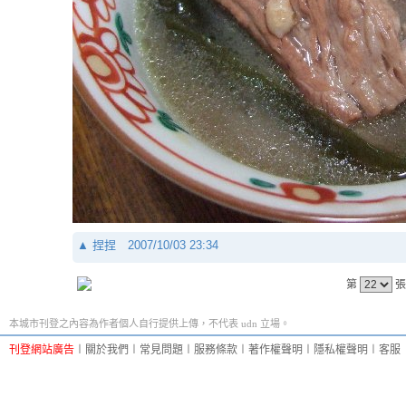
▲
捏捏
2007/10/03 23:34
第
張
本城市刊登之內容為作者個人自行提供上傳，不代表 udn 立場。
刊登網站廣告
︱
關於我們
︱
常見問題
︱
服務條款
︱
著作權聲明
︱
隱私權聲明
︱
客服