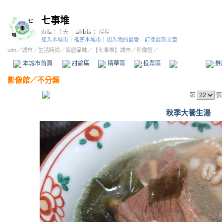
七事堆
市長：
主夫
副市長：
捏捏
加入本城市
｜
推薦本城市
｜
加入我的最愛
｜
訂閱最新文章
udn
／
城市
／
生活時尚
／
家居品味
／
【七事堆】城市
／影像館／
本城市首頁
討論區
精華區
投票區
影像館
推
影像館
／
不分類
第
張
秋季大養生湯